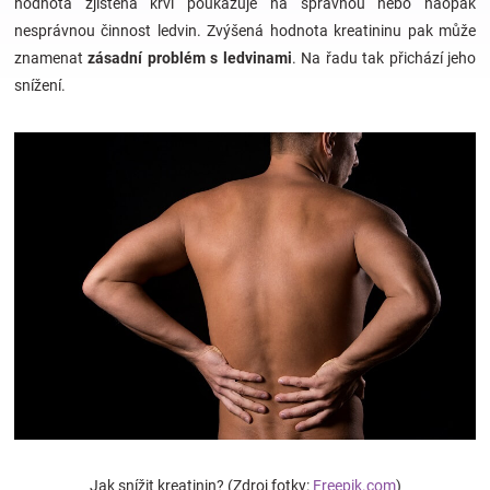
hodnota zjištěná krví poukazuje na správnou nebo naopak
nesprávnou činnost ledvin. Zvýšená hodnota kreatininu pak může
Hračky
znamenat
zásadní problém s ledvinami
. Na řadu tak přichází jeho
snížení.
a
zábava
pro
děti
Těhotenské
oblečení
Novinky
Jak snížit kreatinin? (Zdroj fotky:
Freepik.com
)