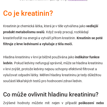
Značky
Co je kreatinin?
Blog
Kreatinin je chemická látka, která je v těle vytvářena jako
vedlejší
Hračkářství
produkt metabolismu svalů
. Když svaly pracují, rozkládají
kreatinfosfát na energii a vytváří přitom kreatinin.
Kreatinin se poté
Přihlášení
filtruje z krve ledvinami a vylučuje z těla močí.
Hladina kreatininu v krvi je běžně používána jako
indikátor funkce
ledvin
. Pokud ledviny nefungují správně, může se hladina kreatininu
v krvi zvýšit, protože ledviny nejsou schopny efektivně filtrovat a
vylučovat odpadní látky. Měření hladiny kreatininu je tedy důležitou
součástí lékařských testů pro hodnocení zdraví ledvin.
Co může ovlivnit hladinu kreatininu?
Zvýšené hodnoty můžete mít nejen v případě
poškození nebo