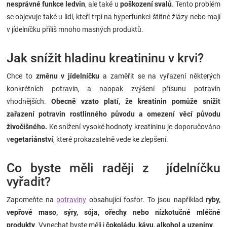
nesprávné funkce ledvin
, ale také u
poškození svalů
. Tento problém
se objevuje také u lidí, kteří trpí na hyperfunkci štítné žlázy nebo mají
v jídelníčku příliš mnoho masných produktů.
Jak snížit hladinu kreatininu v krvi?
Chce to
změnu v jídelníčku
a zaměřit se na vyřazení některých
konkrétních potravin, a naopak zvýšení přísunu potravin
vhodnějších.
Obecně vzato platí, že kreatinin pomůže snížit
zařazení potravin rostlinného původu a omezení věcí původu
živočišného.
Ke snížení vysoké hodnoty kreatininu je doporučováno
v
egetariánství
, které prokazatelně vede ke zlepšení.
Co byste měli raději z jídelníčku
vyřadit?
Zapomeňte na
potraviny
obsahující fosfor. To jsou například
ryby,
vepřové maso, sýry, sója, ořechy nebo nízkotučné mléčné
produkty
. Vynechat byste měli i
čokoládu, kávu, alkohol a uzeniny
.