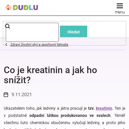
Přejít
na
obsah
Dětské
Hledat
a
Zdraví životní styl a sportovní témata
kojenecké
Co je kreatinin a jak ho
oblečení
snížit?
Pokojíček
9.11.2021
a
Ukazatelem toho, jak ledviny a játra pracují je
tzv.
kreatinin
. Ten je
kojenecká
v podstatně
odpadní látkou produkovanou ve svalech
. Téměř
všechnu tuto chemickou sloučeninu vylučují ledviny, a proto jeho
výbava