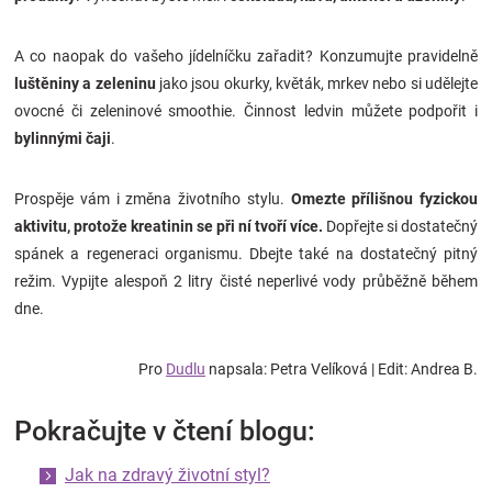
A co naopak do vašeho jídelníčku zařadit? Konzumujte pravidelně
luštěniny a zeleninu
jako jsou okurky, květák, mrkev nebo si udělejte
ovocné či zeleninové smoothie. Činnost ledvin můžete podpořit i
bylinnými čaji
.
Prospěje vám i změna životního stylu.
Omezte přílišnou fyzickou
aktivitu, protože kreatinin se při ní tvoří více.
Dopřejte si dostatečný
spánek a regeneraci organismu. Dbejte také na dostatečný pitný
režim. Vypijte alespoň 2 litry čisté neperlivé vody průběžně během
dne.
Pro
Dudlu
napsala: Petra Velíková | Edit: Andrea B.
Pokračujte v čtení blogu:
Jak na zdravý životní styl?