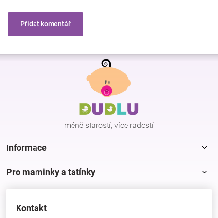
Přidat komentář
Z
á
p
a
t
í
méně starostí, více radostí
Informace
Pro maminky a tatínky
Kontakt