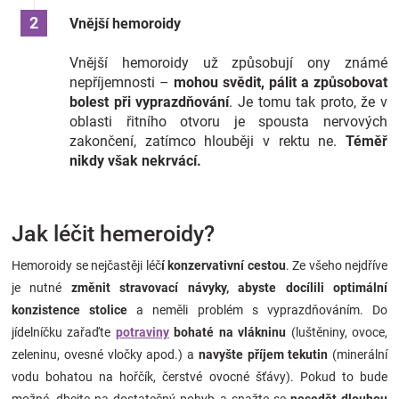
Vnější hemoroidy
Vnější hemoroidy už způsobují ony známé
nepříjemnosti –
mohou svědit, pálit a způsobovat
bolest při vyprazdňování
. Je tomu tak proto, že v
oblasti řitního otvoru je spousta nervových
zakončení, zatímco hlouběji v rektu ne.
Téměř
nikdy však nekrvácí.
Jak léčit hemeroidy?
Hemoroidy se nejčastěji léč
í konzervativní cestou
. Ze všeho nejdříve
je nutné
změnit stravovací návyky, abyste docílili optimální
konzistence stolice
a neměli problém s vyprazdňováním. Do
jídelníčku zařaďte
potraviny
bohaté na vlákninu
(luštěniny, ovoce,
zeleninu, ovesné vločky apod.) a
navyšte příjem tekutin
(minerální
vodu bohatou na hořčík, čerstvé ovocné šťávy). Pokud to bude