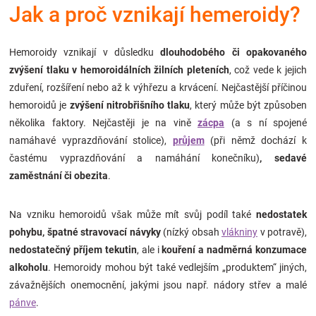
Jak a proč vznikají hemeroidy?
Značky
Blog
Hemoroidy vznikají v důsledku
dlouhodobého či opakovaného
zvýšení tlaku v hemoroidálních žilních pleteních
, což vede k jejich
zduření, rozšíření nebo až k výhřezu a krvácení. Nejčastější příčinou
Hračkářství
hemoroidů je
zvýšení nitrobřišního tlaku
, který může být způsoben
několika faktory. Nejčastěji je na vině
zácpa
(a s ní spojené
Přihlášení
namáhavé vyprazdňování stolice),
průjem
(při němž dochází k
častému vyprazdňování a namáhání konečníku)
, sedavé
zaměstnání či obezita
.
Na vzniku hemoroidů však může mít svůj podíl také
nedostatek
pohybu, špatné stravovací návyky
(nízký obsah
vlákniny
v potravě),
nedostatečný příjem tekutin
, ale i
kouření a nadměrná konzumace
alkoholu
. Hemoroidy mohou být také vedlejším „produktem“ jiných,
závažnějších onemocnění, jakými jsou např. nádory střev a malé
pánve
.