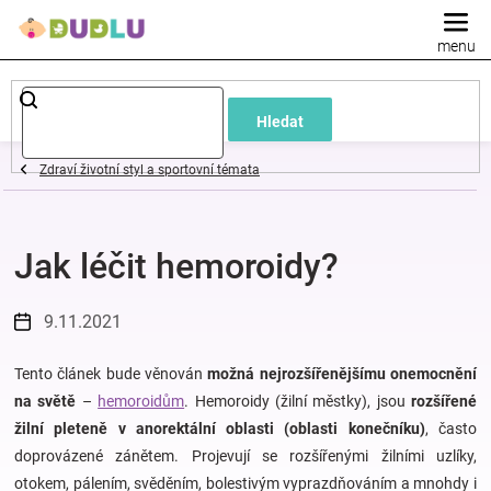
Přejít
na
obsah
Dětské
Hledat
a
Zdraví životní styl a sportovní témata
kojenecké
Jak léčit hemoroidy?
oblečení
Pokojíček
9.11.2021
a
Tento článek bude věnován
možná nejrozšířenějšímu onemocnění
na světě
–
hemoroidům
. Hemoroidy (žilní městky), jsou
rozšířené
žilní pleteně v anorektální oblasti (oblasti konečníku)
, často
kojenecká
doprovázené zánětem. Projevují se rozšířenými žilními uzlíky,
otokem, pálením, svěděním, bolestivým vyprazdňováním a mnohdy i
výbava