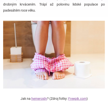
drobným krvácením. Trápí až polovinu lidské populace po
padesátém roce věku.
Hračky
a
zábava
pro
děti
Těhotenské
oblečení
Jak na
hemeroidy
? (Zdroj fotky:
Freepik.com
)
Novinky