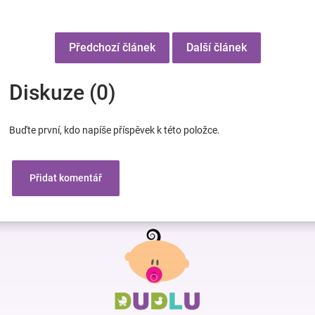
Předchozí článek
Další článek
Diskuze (0)
Buďte první, kdo napíše příspěvek k této položce.
Přidat komentář
Z
á
p
a
t
í