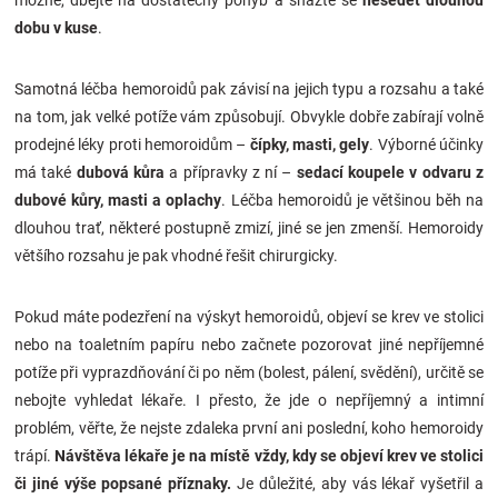
možné, dbejte na dostatečný pohyb a snažte se
nesedět dlouhou
dobu v kuse
.
Samotná léčba hemoroidů pak závisí na jejich typu a rozsahu a také
na tom, jak velké potíže vám způsobují. Obvykle dobře zabírají volně
prodejné léky proti hemoroidům –
čípky, masti, gely
. Výborné účinky
má také
dubová kůra
a přípravky z ní –
sedací koupele v odvaru z
dubové kůry, masti a oplachy
. Léčba hemoroidů je většinou běh na
dlouhou trať, některé postupně zmizí, jiné se jen zmenší. Hemoroidy
většího rozsahu je pak vhodné řešit chirurgicky.
Pokud máte podezření na výskyt hemoroidů, objeví se krev ve stolici
nebo na toaletním papíru nebo začnete pozorovat jiné nepříjemné
potíže při vyprazdňování či po něm (bolest, pálení, svědění), určitě se
nebojte vyhledat lékaře. I přesto, že jde o nepříjemný a intimní
problém, věřte, že nejste zdaleka první ani poslední, koho hemoroidy
trápí.
Návštěva lékaře je na místě vždy, kdy se objeví krev ve stolici
či jiné výše popsané příznaky.
Je důležité, aby vás lékař vyšetřil a