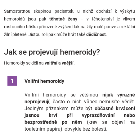
Samostatnou skupinou pacientek, u nichž dochází k výskytu
hemoroidů jsou pak
těhotné ženy
– v těhotenství je vlivem
rostoucího bříška přirozeně zvýšen tlak na žíly malé pánve a rektální
žilní pleteně. Jistou roli pak může hrát také
dědičnost
.
Jak se projevují hemeroidy?
Hemoroidy se dělí na
vnitřní a vnější
.
Vnitřní hemoroidy
Vnitřní hemoroidy se většinou
nijak výrazně
neprojevují
, často o nich vůbec nemusíte vědět.
Jediným příznakem může být
občasné krvácení
jasnou krví při vyprazdňování nebo
bezprostředně po něm
(krev se objeví na
toaletním papíru), obvykle bez bolesti.