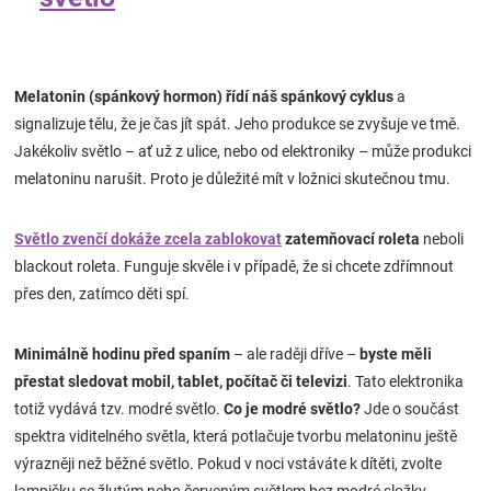
Melatonin (spánkový hormon) řídí náš spánkový cyklus
a
signalizuje tělu, že je čas jít spát. Jeho produkce se zvyšuje ve tmě.
Jakékoliv světlo – ať už z ulice, nebo od elektroniky – může produkci
melatoninu narušit. Proto je důležité mít v ložnici skutečnou tmu.
Světlo zvenčí dokáže zcela zablokovat
zatemňovací roleta
neboli
blackout roleta. Funguje skvěle i v případě, že si chcete zdřímnout
přes den, zatímco děti spí.
Minimálně hodinu před spaním
– ale raději dříve –
byste měli
přestat sledovat mobil, tablet, počítač či televizi
. Tato elektronika
totiž vydává tzv. modré světlo.
Co je modré světlo?
Jde o součást
spektra viditelného světla, která potlačuje tvorbu melatoninu ještě
výrazněji než běžné světlo. Pokud v noci vstáváte k dítěti, zvolte
lampičku se žlutým nebo červeným světlem bez modré složky.