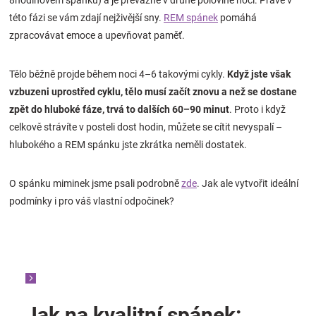
této fázi se vám zdají nejživější sny.
REM spánek
pomáhá
zpracovávat emoce a upevňovat paměť.
Tělo běžně projde během noci 4–6 takovými cykly.
Když jste však
vzbuzeni uprostřed cyklu, tělo musí začít znovu a než se dostane
zpět do hluboké fáze, trvá to dalších 60–90 minut
. Proto i když
celkově strávíte v posteli dost hodin, můžete se cítit nevyspalí –
hlubokého a REM spánku jste zkrátka neměli dostatek.
O spánku miminek jsme psali podrobně
zde
. Jak ale vytvořit ideální
podmínky i pro váš vlastní odpočinek?
Jak na kvalitní spánek: