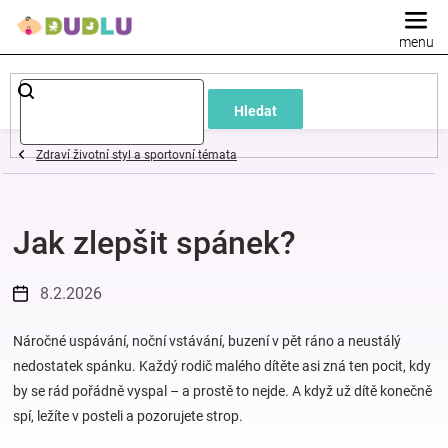
Přejít
na
obsah
Dětské
Hledat
a
Zdraví životní styl a sportovní témata
kojenecké
Jak zlepšit spánek?
oblečení
Pokojíček
8.2.2026
a
Náročné uspávání, noční vstávání, buzení v pět ráno a neustálý
nedostatek spánku. Každý rodič malého dítěte asi zná ten pocit, kdy
by se rád pořádně vyspal – a prostě to nejde. A když už dítě konečně
kojenecká
spí, ležíte v posteli a pozorujete strop.
výbava