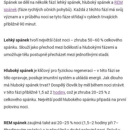
Spánek se dělí na několik fází: lehký spánek, hluboký spánek a
REM
Značky
spánek
(fáze rychlých očních pohybů). Každá z těchto fází má svůj
význam a v průběhu noci se tyto fáze střídají v cyklech trvajících
Blog
přibližně 90 minut.
Hračkářství
Lehký spánek
tvoří největší část noci – zhruba 50–60 % celkového
spánku. Slouží jako přechod mezi bdělostí a hlubokými fázemi a
Přihlášení
umožňuje tělu postupně přecházet mezi jednotlivými stadii.
Hluboký spánek
je klíčový pro fyzickou regeneraci – v této fázi se
tělo opravuje, posiluje imunitní systém a ukládá energii. Jak dlouho
má hluboký spánek trvat? Dospělý člověk by měl během noci strávit
v této fázi přibližně 1,5 až 2
hodiny
, což je zhruba 20–25 % z
celkového spánku. Největší podíl hlubokého spánku připadá na první
polovinu noci.
REM spánek
zaujímá také asi 20–25 % noci (1,5–2 hodiny při 7–
8hodinovém spánku) a je převážně v druhé polovině noci. Právě v