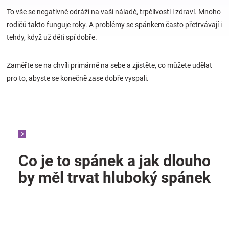
To vše se negativně odráží na vaší náladě, trpělivosti i zdraví. Mnoho
rodičů takto funguje roky. A problémy se spánkem často přetrvávají i
Hračky
tehdy, když už děti spí dobře.
a
Zaměřte se na chvíli primárně na sebe a zjistěte, co můžete udělat
pro to, abyste se konečně zase dobře vyspali.
zábava
pro
děti
Co je to spánek a jak dlouho
Těhotenské
by měl trvat hluboký spánek
oblečení
Novinky