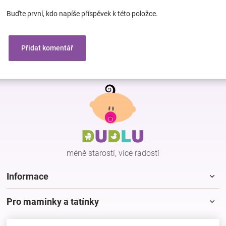
Buďte první, kdo napíše příspěvek k této položce.
Přidat komentář
Z
á
p
a
t
í
méně starostí, více radostí
Informace
Pro maminky a tatínky