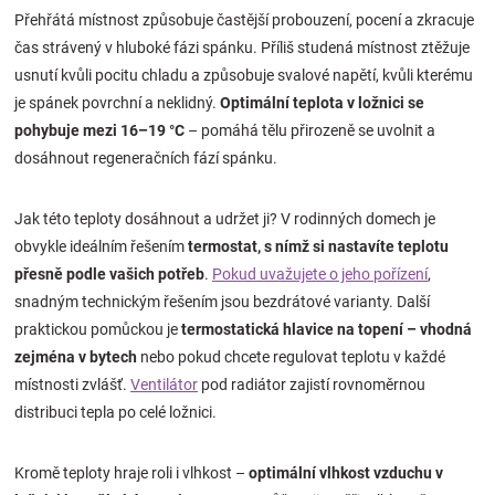
Přehřátá místnost způsobuje častější probouzení, pocení a zkracuje
čas strávený v hluboké fázi spánku. Příliš studená místnost ztěžuje
usnutí kvůli pocitu chladu a způsobuje svalové napětí, kvůli kterému
je spánek povrchní a neklidný.
Optimální teplota v ložnici se
pohybuje mezi 16–19 °C
– pomáhá tělu přirozeně se uvolnit a
dosáhnout regeneračních fází spánku.
Jak této teploty dosáhnout a udržet ji? V rodinných domech je
obvykle ideálním řešením
termostat, s nímž si nastavíte teplotu
přesně podle vašich potřeb
.
Pokud uvažujete o jeho pořízení
,
snadným technickým řešením jsou bezdrátové varianty. Další
praktickou pomůckou je
termostatická hlavice na topení – vhodná
zejména v bytech
nebo pokud chcete regulovat teplotu v každé
místnosti zvlášť.
Ventilátor
pod radiátor zajistí rovnoměrnou
distribuci tepla po celé ložnici.
Kromě teploty hraje roli i vlhkost –
optimální vlhkost vzduchu v