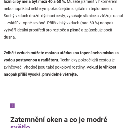
ložnici by měla být mezi 40 a 60 %.
Můžete ji změřit vlhkoměrem
nebo například některým pokročilejším digitálním teploměrem.
Suchý vzduch dráždí dýchací cesty, vysušuje sliznice a ztěžuje usnutí
– zvlášť v topné sezóně. Příliš vlhký vzduch (nad 60 %) naopak
vytváří ideální prostředí pro roztoče a plísně a způsobuje pocit
dusna.
Zvlhčit vzduch můžete mokrou utěrkou na topení nebo miskou s
vodou postavenou u radiátoru.
Technicky pokročilejší cestou je
zvlhčovač. Vhodné jsou také pokojové rostliny.
Pokud je vlhkost
naopak příliš vysoká, pravidelně větrejte.
Zatemnění oken a co je modré
světlo