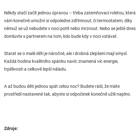
Někdy stačí začít jednou úpravou – třeba zatemňovací roletou, která
vám konečně umožní si odpoledne zdřímnout, či termostatem, díky
němuž se už nebudete v noci potit nebo mrznout. Nebo se ještě dnes
domluvte s partnerem na tom, kdo bude kdy v noci vstávat.
Starat se o malé děti je náročné, ale i drobná zlepšení mají smysl.
Každá hodina kvalitního spánku navíc znamená víc energie,
trpělivosti a celkově lepší náladu.
A až budou děti jednou spát celou noc? Budete rádi, že máte
prostředí nastavené tak, abyste si odpočinek konečně užili naplno.
Zdroje: