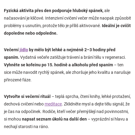
Fyzická aktivita
přes den podporuje hluboký spánek,
ale
načasování je klíčové. Intenzivní cvičení večer může naopak způsobit
problémy s usnutím, protože tělo je příliš aktivované.
Ideální je cvičit
dopoledne nebo odpoledne.
Večerní
jídlo
by mělo být lehké a nejméně 2–3 hodiny před
spaním.
Vydatná večeře zatěžuje trávení a brání tělu v regeneraci.
Vyhněte se kofeinu po 15. hodině a alkoholu před spaním
– ten
sice může navodit rychlý spánek, ale zhoršuje jeho kvalitu a narušuje
přirozené fáze.
Vytvořte si večerní rituál
– teplá sprcha, čtení knihy, lehké protažení,
dechová cvičení nebo
meditace
. Zklidněte mysl a dejte tělu signál, že
je čas na odpočinek. Rodiče, kteří večer přemýšlejí nad povinnostmi,
si mohou
napsat seznam úkolů na další den
– vyprázdní si hlavu a
nechají starosti na ráno.