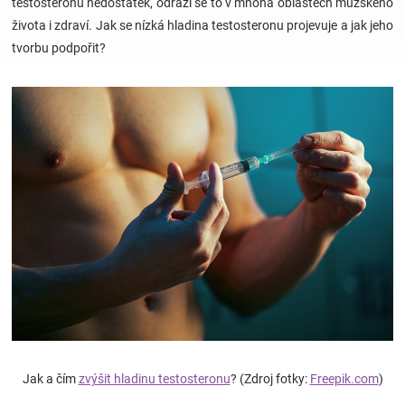
testosteronu nedostatek, odrazí se to v mnoha oblastech mužského
života i zdraví. Jak se nízká hladina testosteronu projevuje a jak jeho
Hračky
tvorbu podpořit?
a
zábava
pro
děti
Těhotenské
oblečení
Novinky
Jak a čím
zvýšit hladinu testosteronu
? (Zdroj fotky:
Freepik.com
)