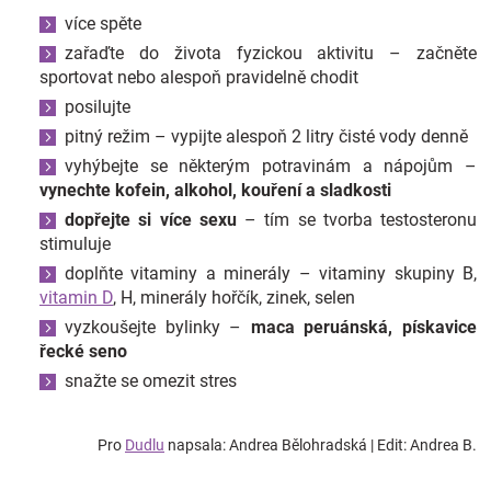
více spěte
zařaďte do života fyzickou aktivitu – začněte
sportovat nebo alespoň pravidelně chodit
posilujte
pitný režim – vypijte alespoň 2 litry čisté vody denně
vyhýbejte se některým potravinám a nápojům –
vynechte kofein, alkohol, kouření a sladkosti
dopřejte si více sexu
– tím se tvorba testosteronu
stimuluje
doplňte vitaminy a minerály – vitaminy skupiny B,
vitamin D
, H, minerály hořčík, zinek, selen
vyzkoušejte bylinky –
maca peruánská, pískavice
řecké seno
snažte se omezit stres
Pro
Dudlu
napsala: Andrea Bělohradská | Edit: Andrea B.