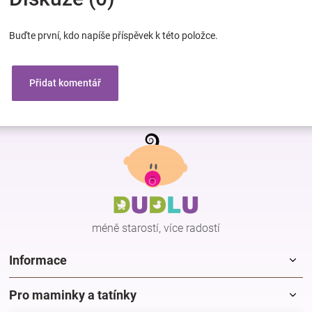
Buďte první, kdo napíše příspěvek k této položce.
Přidat komentář
Z
á
p
a
t
í
méně starostí, více radostí
Informace
Pro maminky a tatínky