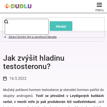
Přejít
na
obsah
Dětské
Hledat
a
Zdraví životní styl a sportovní témata
kojenecké
Jak zvýšit hladinu
oblečení
testosteronu?
Pokojíček
16.5.2022
a
Mužský pohlavní hormon testosteron je steroidní hormon patřící do
kojenecká
skupiny androgenů.
Tvoří se převážně v Leydigových buňkách
varlat, v menší míře je pak produkován též nadledvinkami.
Je-li
výbava