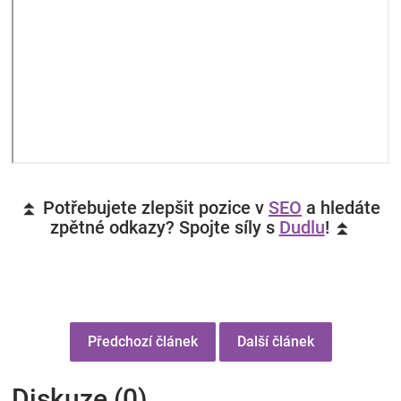
⏫ Potřebujete zlepšit pozice v
SEO
a hledáte
zpětné odkazy? Spojte síly s
Dudlu
! ⏫
Předchozí článek
Další článek
Diskuze (0)