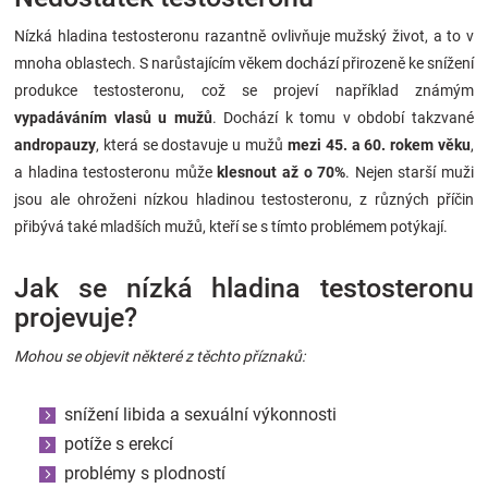
Nízká hladina testosteronu razantně ovlivňuje mužský život, a to v
mnoha oblastech. S narůstajícím věkem dochází přirozeně ke snížení
produkce testosteronu, což se projeví například známým
vypadáváním vlasů u mužů
. Dochází k tomu v období takzvané
andropauzy
, která se dostavuje u mužů
mezi 45. a 60. rokem věku
,
a hladina testosteronu může
klesnout až o 70%
. Nejen starší muži
jsou ale ohroženi nízkou hladinou testosteronu, z různých příčin
přibývá také mladších mužů, kteří se s tímto problémem potýkají.
Jak se nízká hladina testosteronu
projevuje?
Mohou se objevit některé z těchto příznaků:
snížení libida a sexuální výkonnosti
potíže s erekcí
problémy s plodností