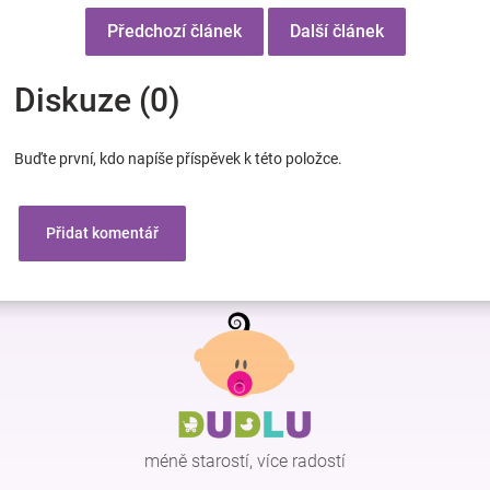
Předchozí článek
Další článek
Diskuze (0)
Buďte první, kdo napíše příspěvek k této položce.
Přidat komentář
Z
á
p
a
t
í
méně starostí, více radostí