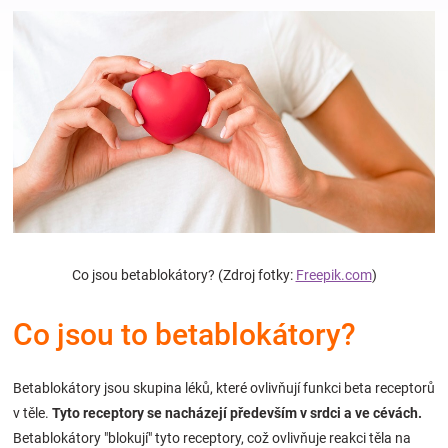
Hračky
a
zábava
pro
děti
Co jsou betablokátory? (Zdroj fotky:
Freepik.com
)
Těhotenské
Co jsou to betablokátory?
oblečení
Betablokátory jsou skupina léků, které ovlivňují funkci beta receptorů
v těle.
Tyto receptory se nacházejí především v srdci a ve cévách.
Novinky
Betablokátory "blokují" tyto receptory, což ovlivňuje reakci těla na