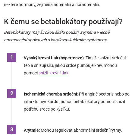
některé hormony, zejména adrenalin a noradrenalin.
Značky
K čemu se betablokátory používají?
Blog
Betablokátory mají širokou škálu použití, zejména v léčbě
Hračkářství
onemocnění spojených s kardiovaskulárním systémem:
Přihlášení
Vysoký krevní tlak (hypertenze)
: Tím, že snižují srdeční
tep a snižují sílu, jakou srdce pumpuje krev, mohou
pomoci
snížit krevní tlak
.
Ischemická choroba srdeční
: Při angině pectoris nebo po
infarktu myokardu mohou betablokátory pomoci snížit
potřebu srdce po kyslíku.
Arytmie
: Mohou regulovat abnormální srdeční rytmy.