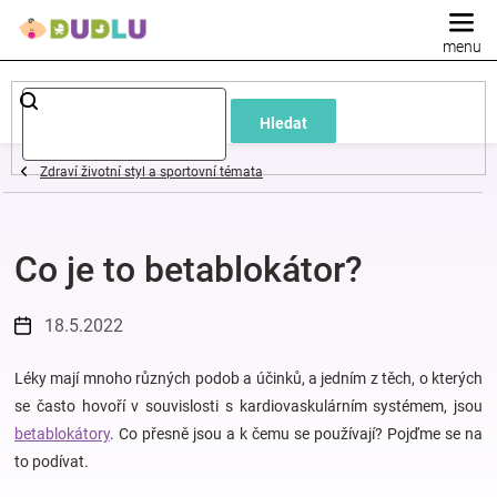
Přejít
na
obsah
Dětské
Hledat
a
Zdraví životní styl a sportovní témata
kojenecké
Co je to betablokátor?
oblečení
Pokojíček
18.5.2022
a
Léky mají mnoho různých podob a účinků, a jedním z těch, o kterých
se často hovoří v souvislosti s kardiovaskulárním systémem, jsou
betablokátory
. Co přesně jsou a k čemu se používají? Pojďme se na
kojenecká
to podívat.
výbava