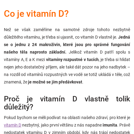
Značky
Co je vitamín D?
Blog
Než se však zaměříme na samotné zdroje tohoto nezbytně
důležitého vitamínu, je třeba si ujasnit, co vitamín D vlastně je.
Jedná
Hračkářství
se o jednu z 24 makroživin, které jsou pro správné fungování
našeho těla naprosto základní.
Jelikož vitamín D patří spolu s
Přihlášení
vitamíny A, E a K mezi
vitamíny rozpustné v tucích
, je třeba si hlídat
nejen jeho dostatečný příjem, ale také dát pozor na jeho nadbytek –
na rozdíl od vitamínů rozpustných ve vodě se totiž ukládá v těle, což
znamená, že
je možné se jím předávkovat
.
Proč je vitamín D vlastně tolik
důležitý?
Pokud bychom se měli podívat na oblasti našeho zdraví, pro které je
vitamín D
nezbytný, jako první většinu z nás napadne
imunita
. Právě
nedostatek vitamínu D v zimním období, kdy nás trápí nedostatek