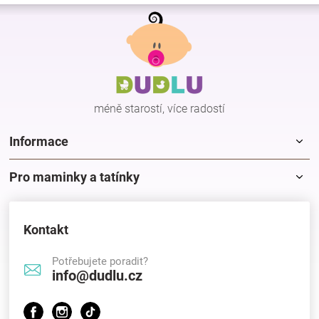
Z
á
p
a
t
í
méně starostí, více radostí
Informace
Pro maminky a tatínky
Kontakt
Potřebujete poradit?
info@dudlu.cz