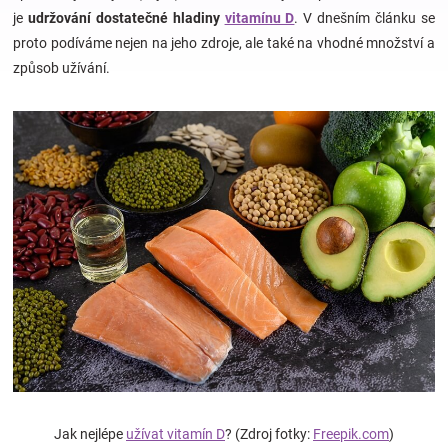
je
udržování dostatečné hladiny
vitamínu D
. V dnešním článku se
proto podíváme nejen na jeho zdroje, ale také na vhodné množství a
Hračky
způsob užívání.
a
zábava
pro
děti
Těhotenské
oblečení
Novinky
Jak nejlépe
užívat vitamín D
? (Zdroj fotky:
Freepik.com
)