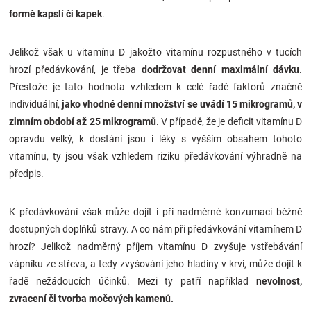
formě kapslí či kapek
.
Jelikož však u vitamínu D jakožto vitamínu rozpustného v tucích
hrozí předávkování, je třeba
dodržovat denní maximální dávku
.
Přestože je tato hodnota vzhledem k celé řadě faktorů značně
individuální,
jako vhodné denní množství se uvádí 15 mikrogramů, v
zimním období až 25 mikrogramů
.
V případě, že je deficit vitamínu D
opravdu velký, k dostání jsou i léky s vyšším obsahem tohoto
vitamínu, ty jsou však vzhledem riziku předávkování výhradně na
předpis.
K předávkování však může dojít i při nadměrné konzumaci běžně
dostupných doplňků stravy. A co nám při předávkování vitamínem D
hrozí? Jelikož nadměrný příjem vitamínu D zvyšuje vstřebávání
vápníku ze střeva, a tedy zvyšování jeho hladiny v krvi, může dojít k
řadě nežádoucích účinků
. Mezi ty patří například
nevolnost,
zvracení či tvorba močových kamenů.