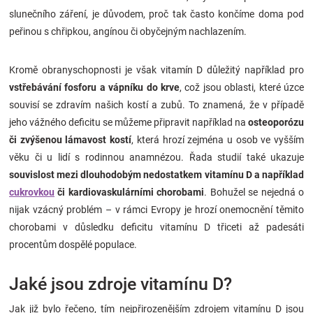
slunečního záření, je důvodem, proč tak často končíme doma pod
peřinou s chřipkou, angínou či obyčejným nachlazením.
Kromě obranyschopnosti je však vitamín D důležitý například pro
vstřebávání fosforu a vápníku do krve
, což jsou oblasti, které úzce
souvisí se zdravím našich kostí a zubů.
To znamená, že v případě
jeho vážného deficitu se můžeme připravit například na
osteoporózu
či zvýšenou lámavost kostí
, která hrozí zejména u osob ve vyšším
věku či u lidí s rodinnou anamnézou. Řada studií také ukazuje
souvislost mezi dlouhodobým nedostatkem vitamínu D a například
cukrovkou
či kardiovaskulárními chorobami
. Bohužel se nejedná o
nijak vzácný problém – v rámci Evropy je hrozí onemocnění těmito
chorobami v důsledku deficitu vitamínu D třiceti až padesáti
procentům dospělé populace.
Jaké jsou zdroje vitamínu D?
Jak již bylo řečeno, tím nejpřirozenějším zdrojem vitamínu D jsou