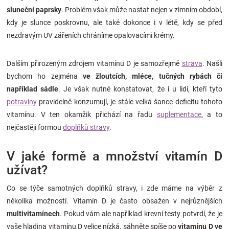
sluneční paprsky
. Problém však může nastat nejen v zimním období,
kdy je slunce poskrovnu, ale také dokonce i v létě, kdy se před
nezdravým UV zářeních chráníme opalovacími krémy.
Dalším přirozeným zdrojem vitamínu D je samozřejmě
strava
.
Našli
bychom ho zejména
ve žloutcích, mléce, tučných rybách či
například sádle
. Je však nutné konstatovat, že i u lidí, kteří tyto
potraviny
pravidelně konzumují, je stále velká šance deficitu tohoto
vitamínu. V ten okamžik přichází na řadu
suplementace
, a to
nejčastěji formou
doplňků stravy
.
V jaké formě a množství vitamín D
užívat?
Co se týče samotných doplňků stravy, i zde máme na výběr z
několika možností. Vitamín D je často obsažen v nejrůznějších
multivitamínech
. Pokud vám ale například krevní testy potvrdí, že je
vaše hladina vitamínu D velice nízká, sáhněte spíše po
vitamínu D ve