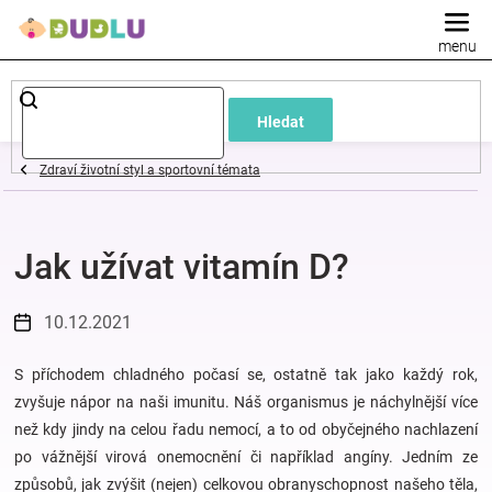
Přejít
na
obsah
Dětské
Hledat
a
Zdraví životní styl a sportovní témata
kojenecké
Jak užívat vitamín D?
oblečení
Pokojíček
10.12.2021
a
S příchodem chladného počasí se, ostatně tak jako každý rok,
zvyšuje nápor na naši imunitu. Náš organismus je náchylnější více
než kdy jindy na celou řadu nemocí, a to od obyčejného nachlazení
kojenecká
po vážnější virová onemocnění či například angíny.
Jedním ze
způsobů, jak zvýšit (nejen) celkovou obranyschopnost našeho těla,
výbava