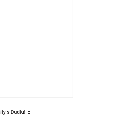
íly s Dudlu! ⏫