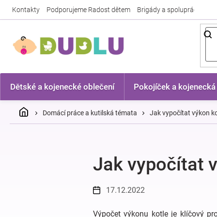
Přejít
Kontakty
Podporujeme Radost dětem
Brigády a spolupráce
Nej
na
obsah
Dětské a kojenecké oblečení
Pokojíček a kojenecká
Domů
Domácí práce a kutilská témata
Jak vypočítat výkon ko
Jak vypočítat 
17.12.2022
Výpočet výkonu kotle je klíčový pr