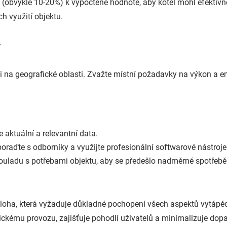
 (obvykle 10-20%) k vypočtené hodnotě, aby kotel mohl efektivn
 využití objektu.
y
ti na geografické oblasti. Zvažte místní požadavky na výkon a e
e aktuální a relevantní data.
poraďte s odborníky a využijte profesionální softwarové nástroje
souladu s potřebami objektu, aby se předešlo nadměrné spotře
úloha, která vyžaduje důkladné pochopení všech aspektů vytáp
ckému provozu, zajišťuje pohodlí uživatelů a minimalizuje dopad