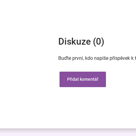
Diskuze (0)
Buďte první, kdo napíše příspěvek k 
Přidat komentář
Z