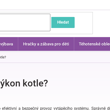
častější dotazy
Hledat
 výbava
Hračky a zábava pro děti
Těhotenské oble
tle?
výkon kotle?
o efektivní a bezpečný provoz vytápěcího systému. Správně d