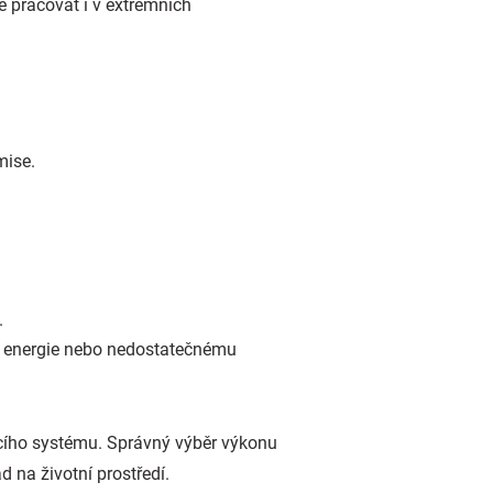
ě pracovat i v extrémních
mise.
.
bě energie nebo nedostatečnému
ěcího systému. Správný výběr výkonu
 na životní prostředí.