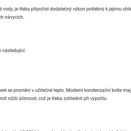
lé vody, je třeba připočíst dodatečný výkon potřebný k jejímu oh
ch návycích.
 následující:
které se promění v užitečné teplo. Moderní kondenzační kotle ma
ít nižší účinnost, což je třeba zohlednit při výpočtu.