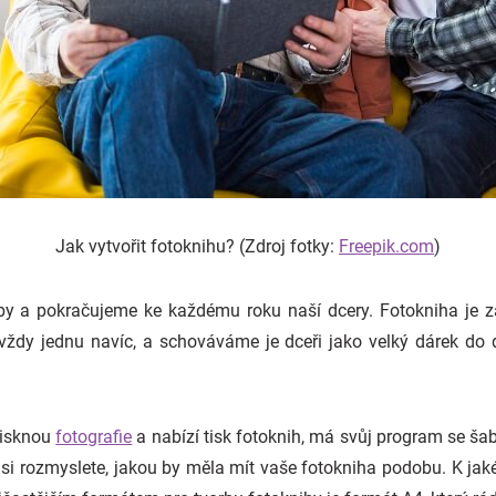
Jak vytvořit fotoknihu? (Zdroj fotky:
Freepik.com
)
tby a pokračujeme ke každému roku naší dcery. Fotokniha je z
ždy jednu navíc, a schováváme je dceři jako velký dárek do d
tisknou
fotografie
a nabízí tisk fotoknih, má svůj program se š
si rozmyslete, jakou by měla mít vaše fotokniha podobu. K jaké p