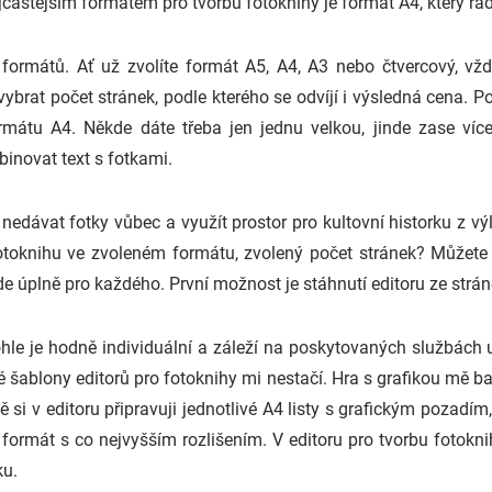
jčastějším formátem pro tvorbu fotoknihy je formát A4, který rád
formátů. Ať už zvolíte formát A5, A4, A3 nebo čtvercový, vžd
rat počet stránek, podle kterého se odvíjí i výsledná cena. Poč
mátu A4. Někde dáte třeba jen jednu velkou, jinde zase více
inovat text s fotkami.
nedávat fotky vůbec a využít prostor pro kultovní historku z vý
oknihu ve zvoleném formátu, zvolený počet stránek? Můžete jí
ude úplně pro každého. První možnost je stáhnutí editoru ze strán
 Tohle je hodně individuální a záleží na poskytovaných službách
é šablony editorů pro fotoknihy mi nestačí. Hra s grafikou mě ba
 si v editoru připravuji jednotlivé A4 listy s grafickým pozadí
g formát s co nejvyšším rozlišením. V editoru pro tvorbu fotokn
ku.