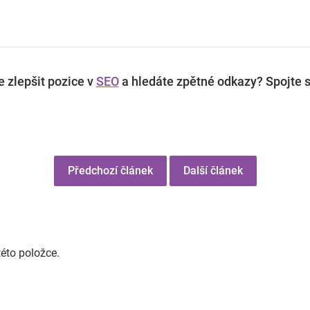
 zlepšit pozice v
SEO
a hledáte zpětné odkazy? Spojte s
Předchozí článek
Další článek
této položce.