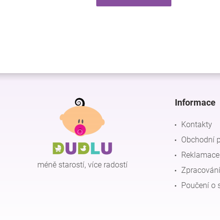
Z
á
p
Informace
a
t
Kontakty
í
Obchodní 
Reklamace 
méně starostí, více radostí
Zpracování
Poučení o 