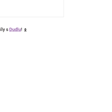
íly s
Dudlu
! ⏫