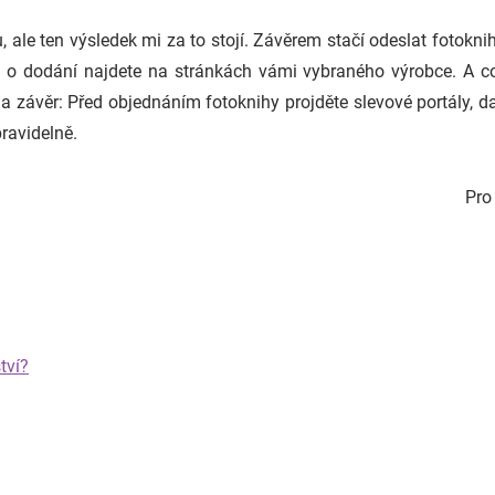
ale ten výsledek mi za to stojí. Závěrem stačí odeslat fotoknih
 o dodání najdete na stránkách vámi vybraného výrobce. A co 
a závěr: Před objednáním fotoknihy projděte slevové portály, da
pravidelně.
Pr
tví?