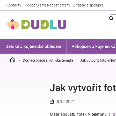
Přejít
Kontakty
Podporujeme Radost dětem
Brigády a spolupráce
Nej
na
obsah
Dětské a kojenecké oblečení
Pokojíček a kojenecká
Domů
Domácí práce a kutilská témata
Jak vytvořit fotoknihu
Jak vytvořit fo
8.12.2021
Máte spoustu fotek v telefonu či
p