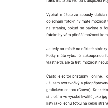
fotek máte pro tvorbu k dispozici Ne
Vybírat můžete ze spousty dalších 
objednání fotoknihy máte možnost vyb
na stránku, pokud se bavíme o for
fotoknihy vám přináší možnost komb
Je tedy na místě na některé stránky 
Fotky máte vybrané, zakoupenou fot
vlastně tři, ale ta třetí možnost neb
Často je editor přístupný i online.
Já jsem tvor tvořivý a předpřipraven
grafickém editoru (Canva). Konkrétně
si uložím ve vysoké kvalitě jako jp
listy jako jednu fotku na celou strán