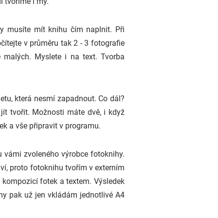
i tvoříme i my.
y musíte mít knihu čím naplnit. Při
ítejte v průměru tak 2 - 3 fotografie
 malých. Myslete i na text. Tvorba
letu, která nesmí zapadnout. Co dál?
t tvořit. Možnosti máte dvě, i když
ek a vše připravit v programu.
 u vámi zvoleného výrobce fotoknihy.
ví, proto fotoknihu tvořím v externím
m, kompozicí fotek a textem. Výsledek
ihy pak už jen vkládám jednotlivé A4