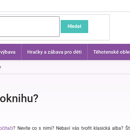
častější dotazy
Hledat
 výbava
Hračky a zábava pro děti
Těhotenské oble
?
toknihu?
očítači
? Nevíte co s nimi? Nebaví vás tvořit klasická alba? Št