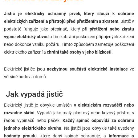
Značky
Jistič je elektrický ochranný prvek, který slouží k ochraně
elektrických zařízení a přístrojů před přetížením a zkratem
. Jistič v
Blog
podstatě funguje jako přepínač, který
při přetížení nebo zkratu
vypne elektrický obvod
a tím zabrání poškození připojených zařízení
Hračkářství
nebo dokonce vzniku požáru. Tímto způsobem zamezuje poškození
elektrického zařízení a
chrání také osoby v jeho blízkosti
.
Přihlášení
Elektrické jističe jsou
nezbytnou součástí elektrické instalace
ve
většině budov a domů.
Jak vypadá jistič
Elektrický jistič je obvykle umístěn
v elektrickém rozvaděči nebo
rozvodné skříni
. Vypadá jako malý plastový nebo kovový přístroj s
řadou vypínačů nebo páček.
Každý spínač odpovídá za ochranu
jednoho elektrického okruhu
. Na jističi jsou obvykle také uvedeny
hodnoty proudu
, které daný spínač ochraňuje, a
informace o