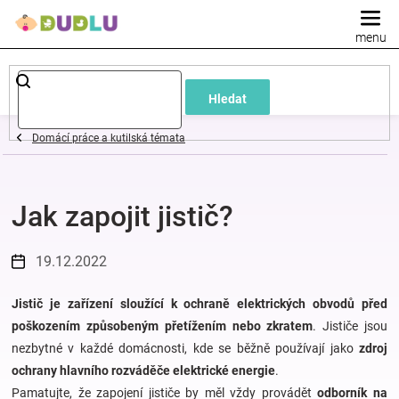
Přejít
na
obsah
Dětské
Hledat
a
Domácí práce a kutilská témata
kojenecké
Jak zapojit jistič?
oblečení
Pokojíček
19.12.2022
a
Jistič je zařízení sloužící k ochraně elektrických obvodů před
poškozením způsobeným přetížením nebo zkratem
. Jističe jsou
nezbytné v každé domácnosti, kde se běžně používají jako
zdroj
kojenecká
ochrany hlavního rozváděče elektrické energie
.
Pamatujte, že zapojení jističe by měl vždy provádět
odborník na
výbava