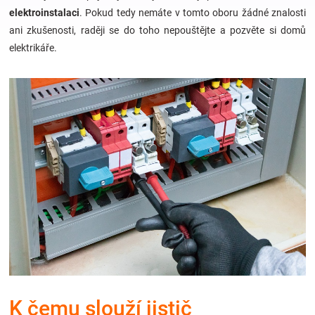
elektroinstalaci
. Pokud tedy nemáte v tomto oboru žádné znalosti
ani zkušenosti, raději se do toho nepouštějte a pozvěte si domů
Hračky
elektrikáře.
a
zábava
pro
děti
Těhotenské
oblečení
Novinky
K čemu slouží jistič