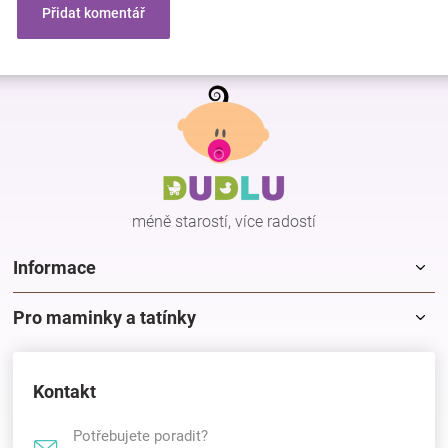
Přidat komentář
Z
á
p
a
t
í
méně starostí, více radostí
Informace
Pro maminky a tatínky
Kontakt
Potřebujete poradit?