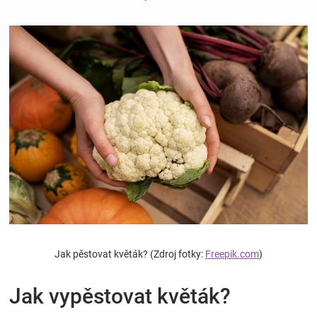
Hračky
a
zábava
pro
děti
Těhotenské
Jak pěstovat květák? (Zdroj fotky:
Freepik.com
)
oblečení
Jak vypěstovat květák?
Novinky