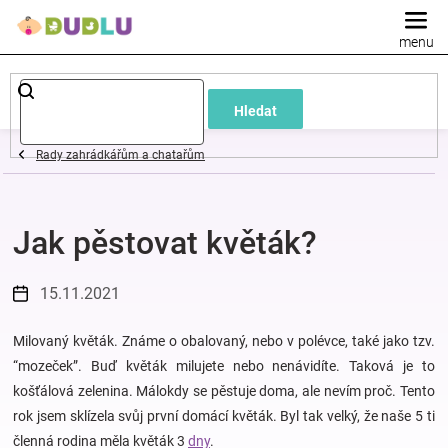
Přejít
na
obsah
Dětské
Hledat
a
Rady zahrádkářům a chatařům
kojenecké
Jak pěstovat květák?
oblečení
Pokojíček
15.11.2021
a
Milovaný květák. Známe o obalovaný, nebo v polévce, také jako tzv.
“mozeček”. Buď květák milujete nebo nenávidíte. Taková je to
košťálová zelenina. Málokdy se pěstuje doma, ale nevím proč. Tento
kojenecká
rok jsem sklízela svůj první domácí květák. Byl tak velký, že naše 5 ti
členná rodina měla květák 3
dny
.
výbava