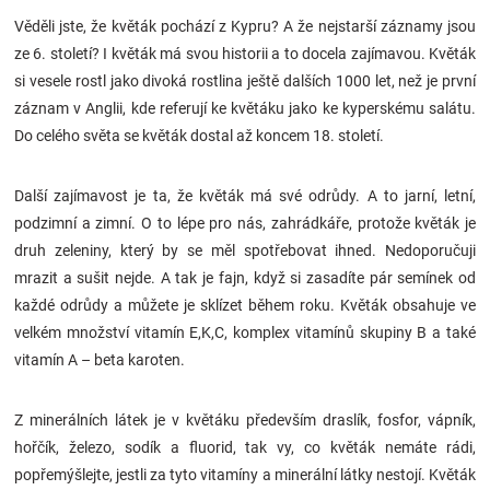
Značky
Věděli jste, že květák pochází z Kypru? A že nejstarší záznamy jsou
ze 6. století? I květák má svou historii a to docela zajímavou. Květák
Blog
si vesele rostl jako divoká rostlina ještě dalších 1000 let, než je první
záznam v Anglii, kde referují ke květáku jako ke kyperskému salátu.
Do celého světa se květák dostal až koncem 18. století.
Hračkářství
Přihlášení
Další zajímavost je ta, že květák má své odrůdy. A to jarní, letní,
podzimní a zimní. O to lépe pro nás, zahrádkáře, protože květák je
druh zeleniny, který by se měl spotřebovat ihned. Nedoporučuji
mrazit a sušit nejde. A tak je fajn, když si zasadíte pár semínek od
každé odrůdy a můžete je sklízet během roku. Květák obsahuje ve
velkém množství vitamín E,K,C, komplex vitamínů skupiny B a také
vitamín A – beta karoten.
Z minerálních látek je v květáku především draslík, fosfor, vápník,
hořčík, železo, sodík a fluorid, tak vy, co květák nemáte rádi,
popřemýšlejte, jestli za tyto vitamíny a minerální látky nestojí. Květák