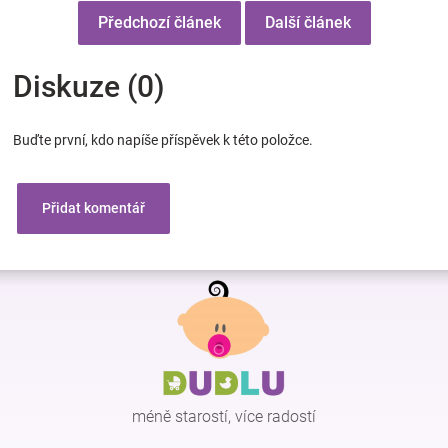
Předchozí článek
Další článek
Diskuze (0)
Buďte první, kdo napíše příspěvek k této položce.
Přidat komentář
Z
á
p
a
t
í
méně starostí, více radostí