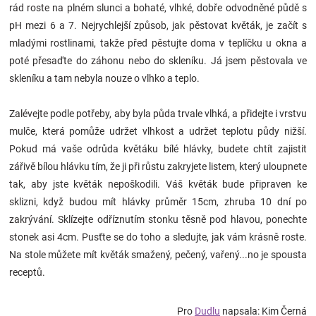
rád roste na plném slunci a bohaté, vlhké, dobře odvodněné půdě s
pH mezi 6 a 7. Nejrychlejší způsob, jak pěstovat květák, je začít s
mladými rostlinami, takže před pěstujte doma v teplíčku u okna a
poté přesaďte do záhonu nebo do skleníku. Já jsem pěstovala ve
skleníku a tam nebyla nouze o vlhko a teplo.
Zalévejte podle potřeby, aby byla půda trvale vlhká, a přidejte i vrstvu
mulče, která pomůže udržet vlhkost a udržet teplotu půdy nižší.
Pokud má vaše odrůda květáku bílé hlávky, budete chtít zajistit
zářivě bílou hlávku tím, že ji při růstu zakryjete listem, který uloupnete
tak, aby jste květák nepoškodili. Váš květák bude připraven ke
sklizni, když budou mít hlávky průměr 15cm, zhruba 10 dní po
zakrývání. Sklízejte odříznutím stonku těsně pod hlavou, ponechte
stonek asi 4cm. Pusťte se do toho a sledujte, jak vám krásně roste.
Na stole můžete mít květák smažený, pečený, vařený...no je spousta
receptů.
Pro
Dudlu
napsala: Kim Černá