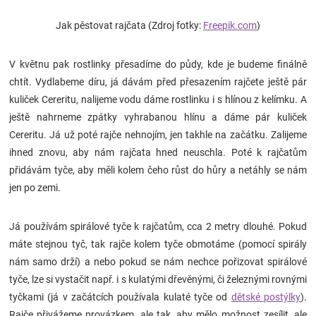
Značky
Jak pěstovat rajčata (Zdroj fotky:
Freepik.com
)
Blog
V květnu pak rostlinky přesadíme do půdy, kde je budeme finálně
chtít. Vydlabeme díru, já dávám před přesazením rajčete ještě pár
Hračkářství
kuliček Cereritu, nalijeme vodu dáme rostlinku i s hlínou z kelímku. A
ještě nahrneme zpátky vyhrabanou hlínu a dáme pár kuliček
Přihlášení
Cereritu. Já už poté rajče nehnojím, jen takhle na začátku. Zalijeme
ihned znovu, aby nám rajčata hned neuschla. Poté k rajčatům
přidávám tyče, aby měli kolem čeho růst do hůry a netáhly se nám
jen po zemi.
Já používám spirálové tyče k rajčatům, cca 2 metry dlouhé. Pokud
máte stejnou tyč, tak rajče kolem tyče obmotáme (pomocí spirály
nám samo drží) a nebo pokud se nám nechce pořizovat spirálové
tyče, lze si vystačit např. i s kulatými dřevěnými, či železnými rovnými
tyčkami (já v začátcích používala kulaté tyče od
dětské postýlky
).
Rajče přivážeme provázkem, ale tak, aby mělo možnost zesílit, ale