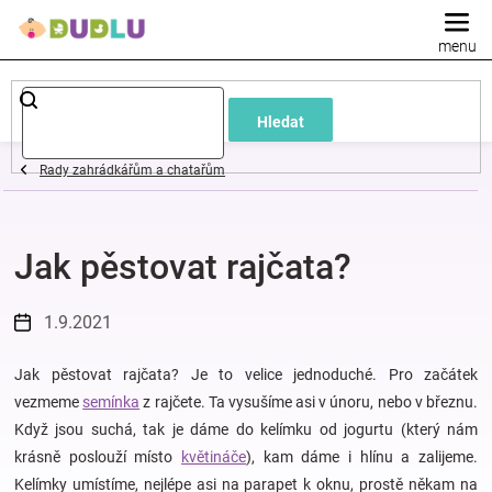
Přejít
na
obsah
Dětské
Hledat
a
Rady zahrádkářům a chatařům
kojenecké
Jak pěstovat rajčata?
oblečení
Pokojíček
1.9.2021
a
Jak pěstovat rajčata? Je to velice jednoduché. Pro začátek
vezmeme
semínka
z rajčete. Ta vysušíme asi v únoru, nebo v březnu.
Když jsou suchá, tak je dáme do kelímku od jogurtu (který nám
kojenecká
krásně poslouží místo
květináče
), kam dáme i hlínu a zalijeme.
Kelímky umístíme, nejlépe asi na parapet k oknu, prostě někam na
výbava