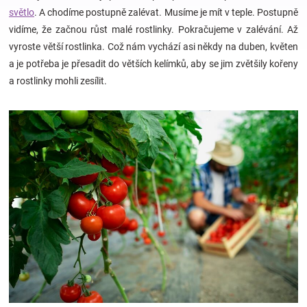
světlo
. A chodíme postupně zalévat. Musíme je mít v teple. Postupně
vidíme, že začnou růst malé rostlinky. Pokračujeme v zalévání. Až
Hračky
vyroste větší rostlinka. Což nám vychází asi někdy na duben, květen
a je potřeba je přesadit do větších kelímků, aby se jim zvětšily kořeny
a
a rostlinky mohli zesílit.
zábava
pro
děti
Těhotenské
oblečení
Novinky