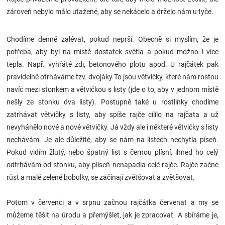
zároveň nebylo málo utažené, aby se nekácelo a drželo nám u tyče.
Chodíme denně zalévat, pokud neprší. Obecně si myslím, že je
potřeba, aby byl na místě dostatek světla a pokud možno i více
tepla. Např. vyhřáté zdi, betonového plotu apod. U rajčátek pak
pravidelně otrháváme tzv. dvojáky.To jsou větvičky, které nám rostou
navíc mezi stonkem a větvičkou s listy (jde o to, aby v jednom místě
nešly ze stonku dva listy). Postupně také u rostlinky chodíme
zatrhávat větvičky s listy, aby spíše rajče cílilo na rajčata a už
nevyhánělo nové a nové větvičky. Já vždy ale i některé větvičky s listy
nechávám. Je ale důležité, aby se nám na listech nechytla píseň.
Pokud vidím žlutý, nebo špatný list s černou plísní, ihned ho celý
odtrhávám od stonku, aby plíseň nenapadla celé rajče. Rajče začne
růst a malé zelené bobulky, se začínají zvětšovat a zvětšovat.
Potom v červenci a v srpnu začnou rajčátka červenat a my se
můžeme těšit na úrodu a přemýšlet, jak je zpracovat. A sbíráme je,