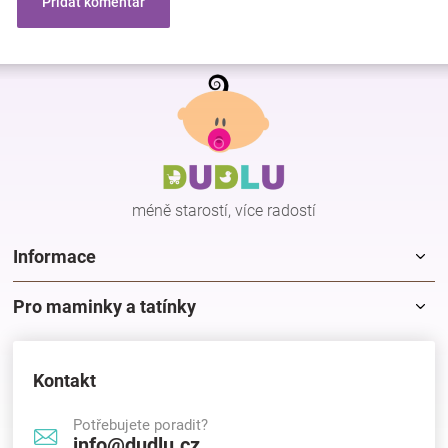
Přidat komentář
Z
á
p
a
t
í
méně starostí, více radostí
Informace
Pro maminky a tatínky
Kontakt
Potřebujete poradit?
info@dudlu.cz