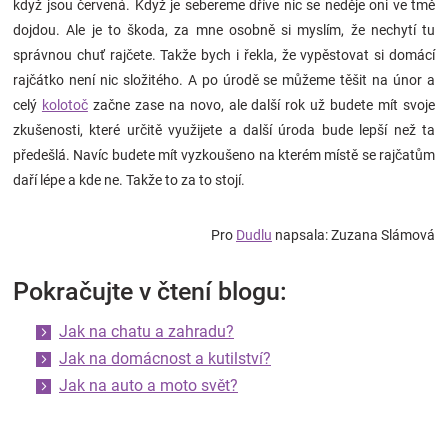
když jsou červená. Když je sebereme dříve nic se neděje oni ve tmě
dojdou. Ale je to škoda, za mne osobně si myslím, že nechytí tu
správnou chuť rajčete. Takže bych i řekla, že vypěstovat si domácí
rajčátko není nic složitého. A po úrodě se můžeme těšit na únor a
celý
kolotoč
začne zase na novo, ale další rok už budete mít svoje
zkušenosti, které určitě využijete a další úroda bude lepší než ta
předešlá. Navíc budete mít vyzkoušeno na kterém místě se rajčatům
daří lépe a kde ne. Takže to za to stojí.
Pro
Dudlu
napsala: Zuzana Slámová
Pokračujte v čtení blogu:
Jak na chatu a zahradu?
Jak na domácnost a kutilství?
Jak na auto a moto svět?