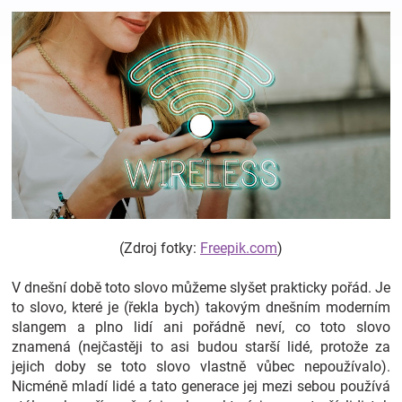
Hračky
a
zábava
pro
děti
(Zdroj fotky:
Freepik.com
)
Těhotenské
V dnešní době toto slovo můžeme slyšet prakticky pořád. Je
to slovo, které je (řekla bych) takovým dnešním moderním
oblečení
slangem a plno lidí ani pořádně neví, co toto slovo
znamená (nejčastěji to asi budou starší lidé, protože za
jejich doby se toto slovo vlastně vůbec nepoužívalo).
Novinky
Nicméně mladí lidé a tato generace jej mezi sebou používá