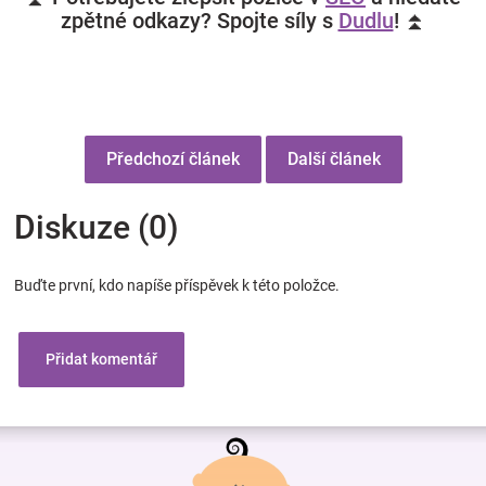
zpětné odkazy? Spojte síly s
Dudlu
! ⏫
Předchozí článek
Další článek
Diskuze (0)
Buďte první, kdo napíše příspěvek k této položce.
Přidat komentář
Z
á
p