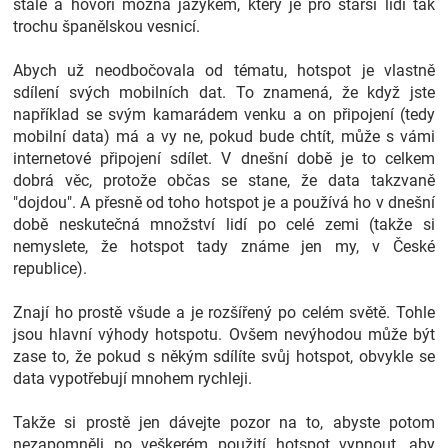
stále a hovoří možná jazykem, který je pro starší lidi tak
Značky
trochu španělskou vesnicí.
Abych už neodbočovala od tématu, hotspot je vlastně
Blog
sdílení svých mobilních dat. To znamená, že když jste
například se svým kamarádem venku a on připojení (tedy
Hračkářství
mobilní data) má a vy ne, pokud bude chtít, může s vámi
internetové připojení sdílet. V dnešní době je to celkem
Přihlášení
dobrá věc, protože občas se stane, že data takzvaně
"dojdou". A přesně od toho hotspot je a používá ho v dnešní
době neskutečná množství lidí po celé zemi (takže si
nemyslete, že hotspot tady známe jen my, v České
republice).
Znají ho prostě všude a je rozšířený po celém světě. Tohle
jsou hlavní výhody hotspotu. Ovšem nevýhodou může být
zase to, že pokud s někým sdílíte svůj hotspot, obvykle se
data vypotřebují mnohem rychleji.
Takže si prostě jen dávejte pozor na to, abyste potom
nezapomněli po veškerém použití hotspot vypnout, aby