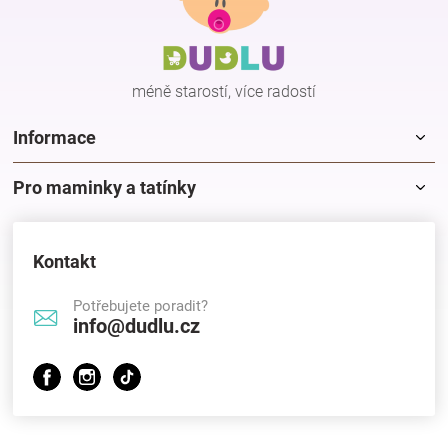
a
t
í
méně starostí, více radostí
Informace
Pro maminky a tatínky
Kontakt
Potřebujete poradit?
info@dudlu.cz