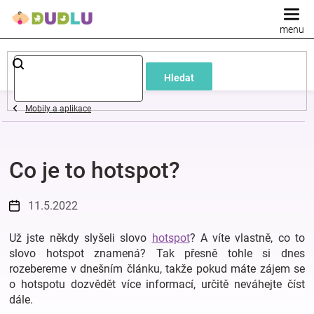
Přejít
na
obsah
Dětské
Hledat
a
Mobily a aplikace
kojenecké
Co je to hotspot?
oblečení
Pokojíček
11.5.2022
Už jste někdy slyšeli slovo
hotspot
? A víte vlastně, co to
a
slovo hotspot znamená? Tak přesně tohle si dnes
rozebereme v dnešním článku, takže pokud máte zájem se
kojenecká
o hotspotu dozvědět více informací, určitě neváhejte číst
dále.
výbava