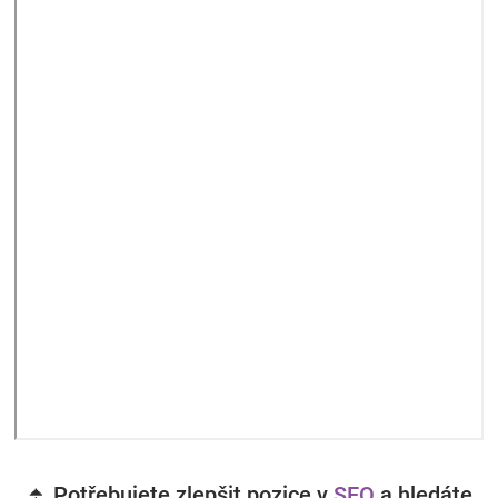
⏫ Potřebujete zlepšit pozice v
SEO
a hledáte