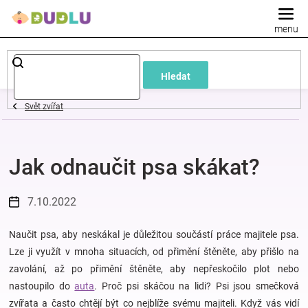
Přejít
na
obsah
Dětské
Hledat
a
Svět zvířat
kojenecké
Jak odnaučit psa skákat?
oblečení
Pokojíček
7.10.2022
a
Naučit psa, aby neskákal je důležitou součástí práce majitele psa.
Lze ji využít v mnoha situacích, od přimění štěněte, aby přišlo na
zavolání, až po přimění štěněte, aby nepřeskočilo plot nebo
kojenecká
nastoupilo do
auta
. Proč psi skáčou na lidi?
Psi jsou smečková
zvířata a často chtějí být co nejblíže svému majiteli. Když vás vidí
výbava