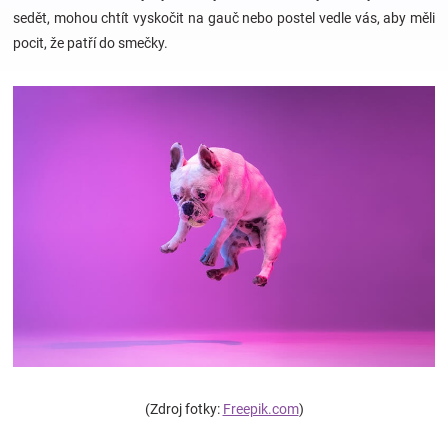
sedět, mohou chtít vyskočit na gauč nebo postel vedle vás, aby měli
pocit, že patří do smečky.
Hračky
a
zábava
pro
děti
Těhotenské
oblečení
(Zdroj fotky:
Freepik.com
)
Novinky