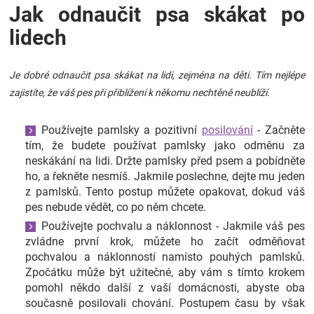
Jak odnaučit psa skákat po
Značky
lidech
Blog
Je dobré odnaučit psa skákat na lidi, zejména na děti. Tím nejlépe
Hračkářství
zajistíte, že váš pes při přiblížení k někomu nechtěně neublíží.
Přihlášení
Používejte pamlsky a pozitivní
posilování
- Začněte
tím, že budete používat pamlsky jako odměnu za
neskákání na lidi. Držte pamlsky před psem a pobídněte
ho, a řekněte nesmíš. Jakmile poslechne, dejte mu jeden
z pamlsků. Tento postup můžete opakovat, dokud váš
pes nebude vědět, co po něm chcete.
Používejte pochvalu a náklonnost - Jakmile váš pes
zvládne první krok, můžete ho začít odměňovat
pochvalou a náklonností namísto pouhých pamlsků.
Zpočátku může být užitečné, aby vám s tímto krokem
pomohl někdo další z vaší domácnosti, abyste oba
současně posilovali chování. Postupem času by však