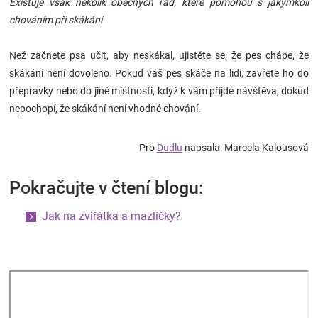
Existuje však několik obecných rad, které pomohou s jakýmkoli
chováním při skákání
Než začnete psa učit, aby neskákal, ujistěte se, že pes chápe, že
skákání není dovoleno. Pokud váš pes skáče na lidi, zavřete ho do
přepravky nebo do jiné místnosti, když k vám přijde návštěva, dokud
nepochopí, že skákání není vhodné chování.
Pro
Dudlu
napsala: Marcela Kalousová
Pokračujte v čtení blogu:
Jak na zvířátka a mazlíčky?