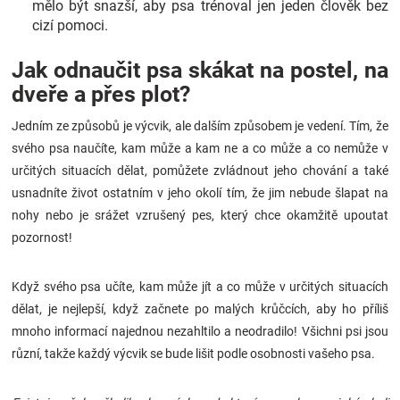
mělo být snazší, aby psa trénoval jen jeden člověk bez
cizí pomoci.
Jak odnaučit psa skákat na postel, na
dveře a přes plot?
Jedním ze způsobů je výcvik, ale dalším způsobem je vedení. Tím, že
svého psa naučíte, kam může a kam ne a co může a co nemůže v
určitých situacích dělat, pomůžete zvládnout jeho chování a také
usnadníte život ostatním v jeho okolí tím, že jim nebude šlapat na
nohy nebo je srážet vzrušený pes, který chce okamžitě upoutat
pozornost!
Když svého psa učíte, kam může jít a co může v určitých situacích
dělat, je nejlepší, když začnete po malých krůčcích, aby ho příliš
mnoho informací najednou nezahltilo a neodradilo! Všichni psi jsou
různí, takže každý výcvik se bude lišit podle osobnosti vašeho psa.