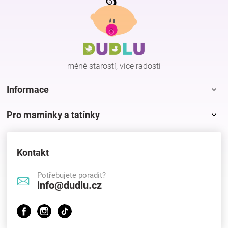
á
p
a
t
í
méně starostí, více radostí
Informace
Pro maminky a tatínky
Kontakt
Potřebujete poradit?
info@dudlu.cz