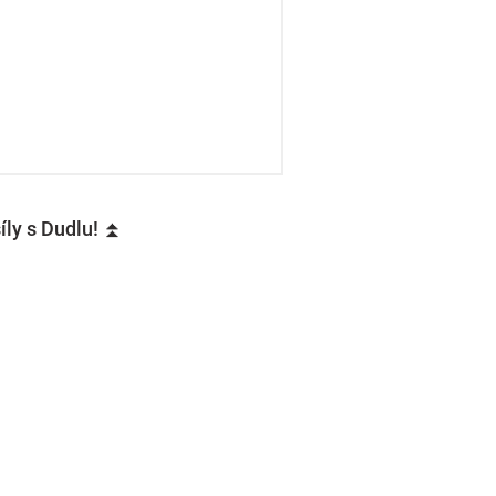
íly s Dudlu! ⏫