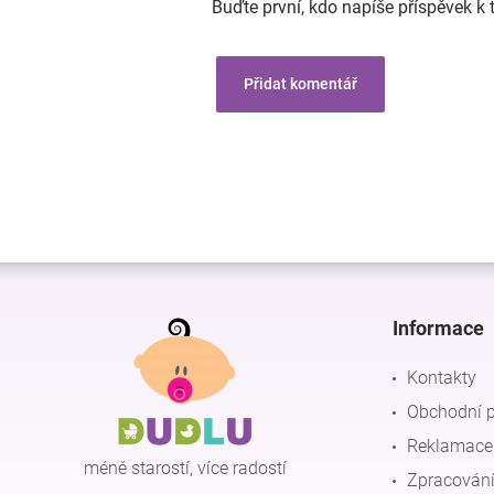
Buďte první, kdo napíše příspěvek k 
Přidat komentář
Z
á
p
Informace
a
t
Kontakty
í
Obchodní 
Reklamace 
méně starostí, více radostí
Zpracování