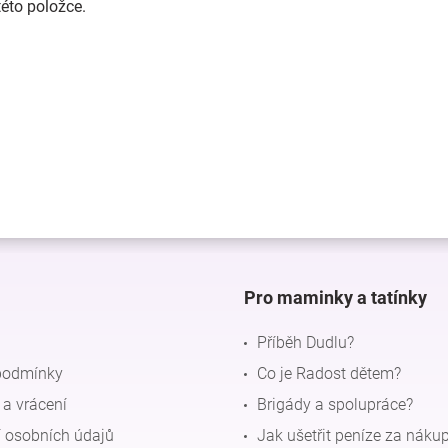
této položce.
Pro maminky a tatínky
Příběh Dudlu?
podmínky
Co je Radost dětem?
a vrácení
Brigády a spolupráce?
 osobních údajů
Jak ušetřit peníze za náku