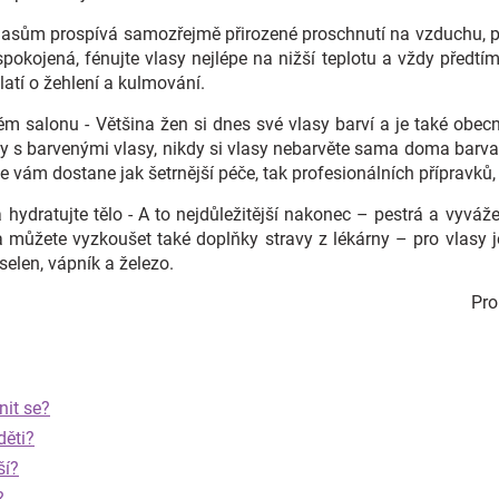
 vlasům prospívá samozřejmě přirozené proschnutí na vzduchu, 
okojená, fénujte vlasy nejlépe na nižší teplotu a vždy předtí
atí o žehlení a kulmování.
ém salonu - Většina žen si dnes své vlasy barví a je také obecn
ny s barvenými vlasy, nikdy si vlasy nebarvěte sama doma barv
 vám dostane jak šetrnější péče, tak profesionálních přípravků, k
 hydratujte tělo - A to nejdůležitější nakonec – pestrá a vyvá
 můžete vyzkoušet také doplňky stravy z lékárny – pro vlasy je
selen, vápník a železo.
Pr
nit se?
děti?
ší?
?