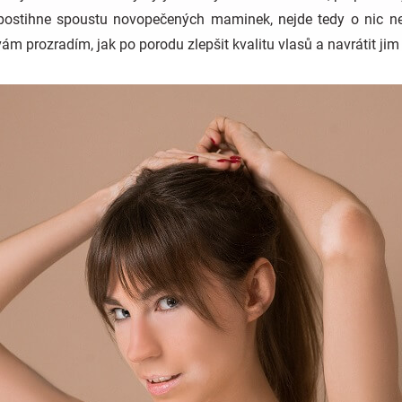
postihne spoustu novopečených maminek, nejde tedy o nic n
 prozradím, jak po porodu zlepšit kvalitu vlasů a navrátit jim j