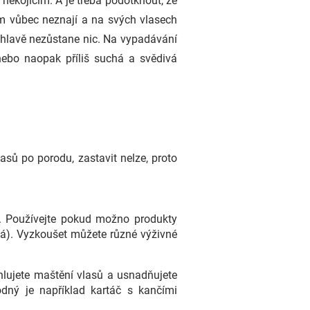
 nekojícím. A je třeba podotknout, že
ém vůbec neznají a na svých vlasech
a hlavě nezůstane nic. Na vypadávání
ebo naopak příliš suchá a svědivá
sů po porodu, zastavit nelze, proto
i. Používejte pokud možno produkty
vá). Vyzkoušet můžete různé výživné
chlujete maštění vlasů a usnadňujete
dný je například kartáč s kančími