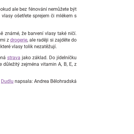
pokud ale bez fénování nemůžete být
m vlasy ošetřete sprejem či mlékem s
ě známé, že barvení vlasy také ničí.
ami z
drogerie
, ale raději si zajděte do
teré vlasy tolik nezatěžují.
žená
strava
jako základ. Do jídelníčku
 důležitý zejména vitamin A, B, E, z
o
Dudlu
napsala: Andrea Bělohradská