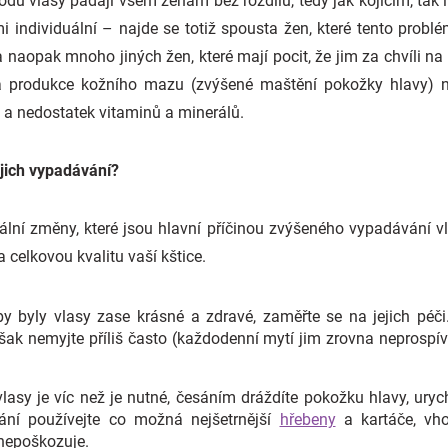
du vlasy padají všem ženám bez rozdílu, tedy jak kojícím, tak i
i individuální – najde se totiž spousta žen, které tento probl
 naopak mnoho jiných žen, které mají pocit, že jim za chvíli n
á produkce kožního mazu (zvýšené maštění pokožky hlavy) n
s a nedostatek vitaminů a minerálů.
jejich vypadávání?
lní změny, které jsou hlavní příčinou zvýšeného vypadávání vla
 celkovou kvalitu vaší kštice.
y byly vlasy zase krásné a zdravé, zaměřte se na jejich péč
však nemyjte příliš často (každodenní mytí jim zrovna neprospí
vlasy je víc než je nutné, česáním dráždíte pokožku hlavy, ury
vání používejte co možná nejšetrnější
hřebeny
a kartáče, vho
k nepoškozuje.