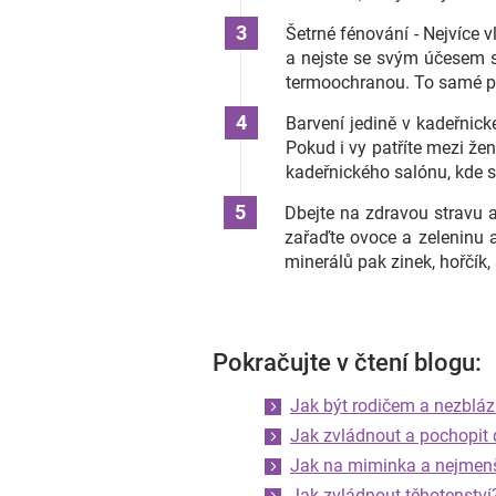
Šetrné fénování - Nejvíce
a nejste se svým účesem sp
termoochranou. To samé pl
Barvení jedině v kadeřnick
Pokud i vy patříte mezi že
kadeřnického salónu, kde se
Dbejte na zdravou stravu a
zařaďte ovoce a zeleninu a
minerálů pak zinek, hořčík, 
Pokračujte v čtení blogu:
Jak být rodičem a nezbláz
Jak zvládnout a pochopit 
Jak na miminka a nejmen
Jak zvládnout těhotenství