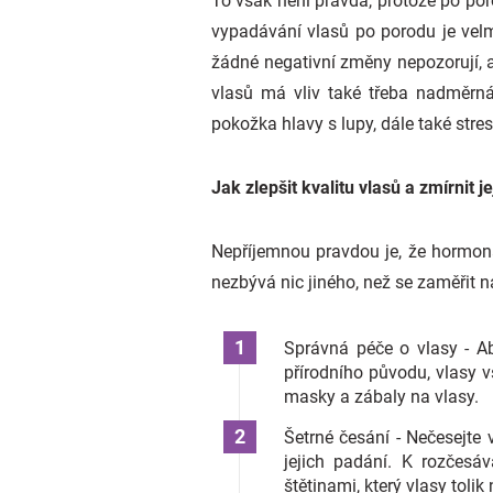
To však není pravda, protože po poro
vypadávání vlasů po porodu je velm
žádné negativní změny nepozorují, a
vlasů má vliv také třeba nadměrn
pokožka hlavy s lupy, dále také stre
Jak zlepšit kvalitu vlasů a zmírnit 
Nepříjemnou pravdou je, že hormoná
nezbývá nic jiného, než se zaměřit na
Správná péče o vlasy - Ab
přírodního původu, vlasy 
masky a zábaly na vlasy.
Šetrné česání - Nečesejte 
jejich padání. K rozčesá
štětinami, který vlasy toli