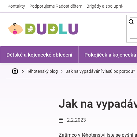
Přejít
Kontakty
Podporujeme Radost dětem
Brigády a spolupráce
Nej
na
obsah
Dětské a kojenecké oblečení
Pokojíček a kojenecká
Domů
Těhotenský blog
Jak na vypadávání vlasů po porodu?
Jak na vypadáv
2.2.2023
Zatímco v těhotenství jste se pyšnil