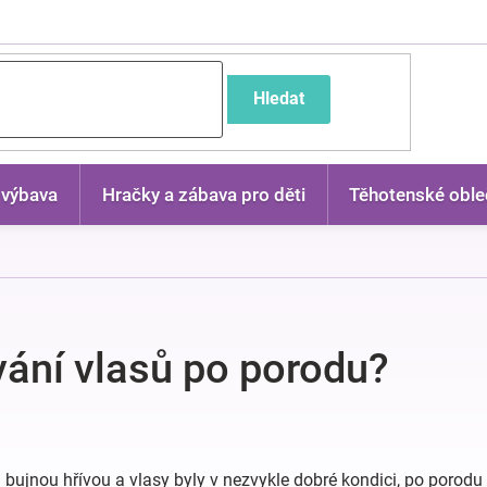
častější dotazy
Hledat
 výbava
Hračky a zábava pro děti
Těhotenské oble
ání vlasů po porodu?
a bujnou hřívou a vlasy byly v nezvykle dobré kondici, po porodu