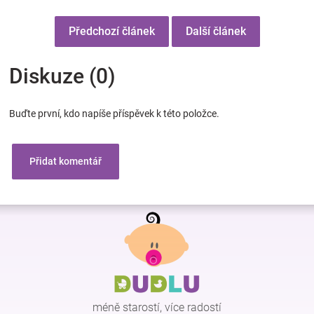
Předchozí článek
Další článek
Diskuze (0)
Buďte první, kdo napíše příspěvek k této položce.
Přidat komentář
Z
á
p
a
t
í
méně starostí, více radostí