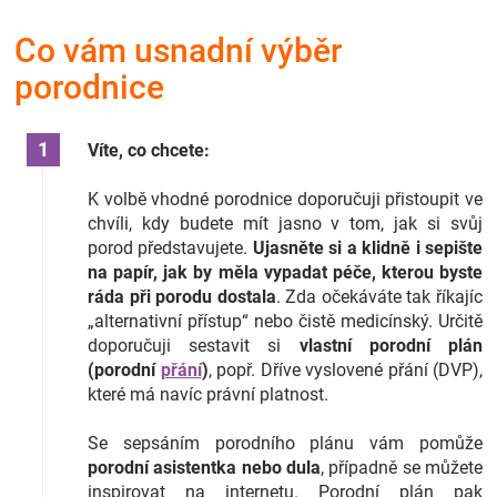
Značky
Co vám usnadní výběr
porodnice
Blog
Hračkářství
Víte, co chcete:
Přihlášení
K volbě vhodné porodnice doporučuji přistoupit ve
chvíli, kdy budete mít jasno v tom, jak si svůj
porod představujete.
Ujasněte si a klidně i sepište
na papír, jak by měla vypadat péče, kterou byste
ráda při porodu dostala
. Zda očekáváte tak říkajíc
„alternativní přístup“ nebo čistě medicínský. Určitě
doporučuji sestavit si
vlastní porodní plán
(porodní
přání
)
, popř. Dříve vyslovené přání (DVP),
které má navíc právní platnost.
Se sepsáním porodního plánu vám pomůže
porodní asistentka nebo dula
, případně se můžete
inspirovat na internetu. Porodní plán pak