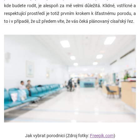
kde budete rodit, je alespoň za mě velmi důležitá. Klidné, vstřícné a
respektující prostředí je totiž prvním krokem k šťastnému porodu, a
Hračky
to i v případě, že už předem víte, že vás čeká plánovaný císařský řez.
a
zábava
pro
děti
Těhotenské
oblečení
Novinky
Jak vybrat porodnici (Zdroj fotky:
Freepik.com
)