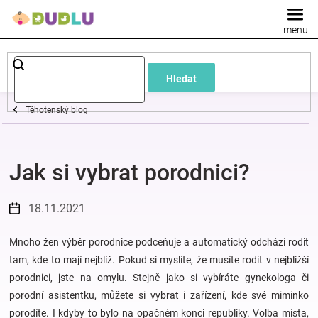
Přejít
na
obsah
Dětské
Hledat
a
Těhotenský blog
kojenecké
Jak si vybrat porodnici?
oblečení
Pokojíček
18.11.2021
a
Mnoho žen výběr porodnice podceňuje a automatický odchází rodit
tam, kde to mají nejblíž. Pokud si myslíte, že musíte rodit v nejbližší
porodnici, jste na omylu. Stejně jako si vybíráte gynekologa či
kojenecká
porodní asistentku, můžete si vybrat i zařízení, kde své miminko
porodíte. I kdyby to bylo na opačném konci republiky. Volba místa,
výbava