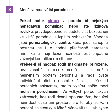
Menší versus větší porodnice:
Pokud máte
strach
z porodu či nějakých
nenadálých komplikací nebo jste riziková
rodička
, pravděpodobně se budete cítit bezpečněji
ve větší porodnici s lepším vybavením. Vhodná
jsou
perinatologická centra
, která jsou schopna
postarat se i o hodně předčasně narozená
miminka a mají lepší možnosti řešit případné
vážnější komplikace a situace.
Přejete-li si naopak rodit maximálně přirozeně,
bez zásahů a medikamentů, s co možná
nejmenším počtem personálu a ráda byste
individuální přístup, dostatek času a péče od
porodních asistentek, radím vybírat spíše mezi
menšími porodnicemi
. Ve velkých porodnických
zařízeních, kde rodí denně spousta žen, bohužel
není dost času ani prostoru pro to, aby se vám
porodní asistentky a lékaři věnovali tak, jak byste