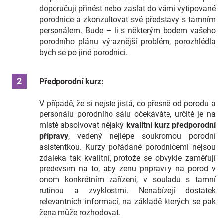
doporučuji přinést nebo zaslat do vámi vytipované
porodnice a zkonzultovat své představy s tamním
personálem. Bude – li s některým bodem vašeho
porodního plánu výraznější problém, porozhlédla
bych se po jiné porodnici.
Předporodní kurz:
V případě, že si nejste jistá, co přesně od porodu a
personálu porodního sálu očekáváte, určitě je na
místě absolvovat nějaký
kvalitní kurz předporodní
přípravy
, vedený nejlépe soukromou porodní
asistentkou. Kurzy pořádané porodnicemi nejsou
zdaleka tak kvalitní, protože se obvykle zaměřují
především na to, aby ženu připravily na porod v
onom konkrétním zařízení, v souladu s tamní
rutinou a zvyklostmi. Nenabízejí dostatek
relevantních informací, na základě kterých se pak
žena může rozhodovat.