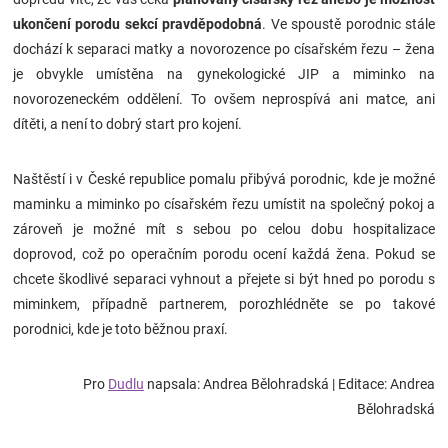
ukončení porodu sekcí pravděpodobná
. Ve spoustě porodnic stále
dochází k separaci matky a novorozence po císařském řezu – žena
je obvykle umístěna na gynekologické JIP a miminko na
novorozeneckém oddělení. To ovšem neprospívá ani matce, ani
dítěti, a není to dobrý start pro kojení.
Naštěstí i v České republice pomalu přibývá porodnic, kde je možné
maminku a miminko po císařském řezu umístit na společný pokoj a
zároveň je možné mít s sebou po celou dobu hospitalizace
doprovod, což po operačním porodu ocení každá žena. Pokud se
chcete škodlivé separaci vyhnout a přejete si být hned po porodu s
miminkem, případně partnerem, porozhlédněte se po takové
porodnici, kde je toto běžnou praxí.
Pro
Dudlu
napsala: Andrea Bělohradská
| Editace: Andrea
Bělohradská