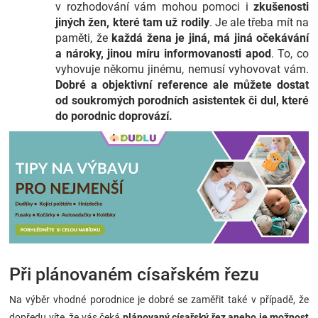
v rozhodování vám mohou pomoci i
zkušenosti
jiných žen, které tam už rodily
. Je ale třeba mít na
paměti, že
každá žena je jiná, má jiná očekávání
a nároky, jinou míru informovanosti apod
. To, co
vyhovuje někomu jinému, nemusí vyhovovat vám.
Dobré a objektivní reference ale můžete dostat
od soukromých porodních asistentek či dul, které
do porodnic doprovází.
Při plánovaném císařském řezu
Na výběr vhodné porodnice je dobré se zaměřit také v případě, že
dopředu víte, že vás čeká
plánovaný císařský řez anebo je možnost