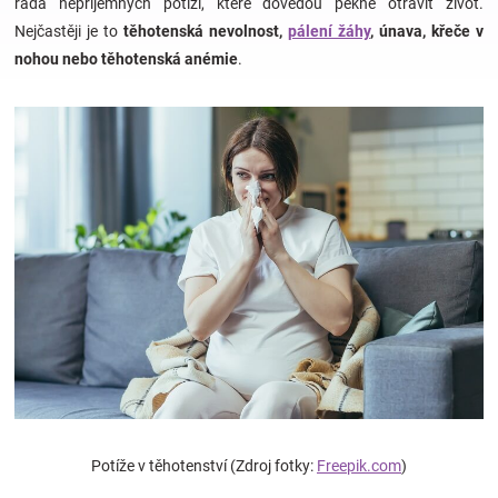
řada nepříjemných potíží, které dovedou pěkně otrávit život.
Nejčastěji je to
těhotenská nevolnost,
pálení žáhy
, únava, křeče v
Hračky
nohou nebo těhotenská anémie
.
a
zábava
pro
děti
Těhotenské
oblečení
Novinky
Potíže v těhotenství (Zdroj fotky:
Freepik.com
)