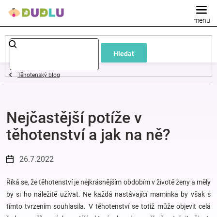
Přejít
na
obsah
Dětské
Hledat
a
Těhotenský blog
kojenecké
Nejčastější potíže v
oblečení
těhotenství a jak na ně?
Pokojíček
26.7.2022
a
Říká se, že těhotenství je nejkrásnějším obdobím v životě ženy a měly
kojenecká
by si ho náležitě užívat. Ne každá nastávající maminka by však s
tímto tvrzením souhlasila. V těhotenství se totiž může objevit celá
výbava