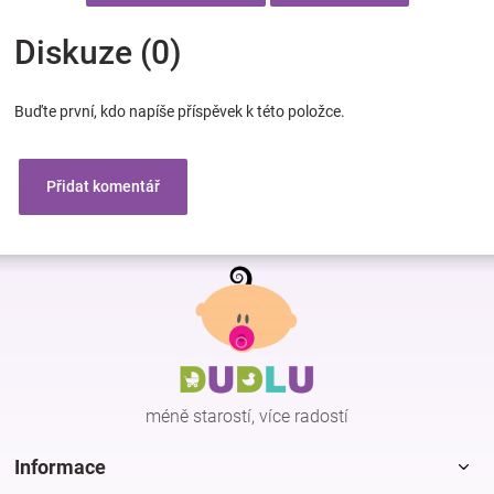
Diskuze (0)
Buďte první, kdo napíše příspěvek k této položce.
Přidat komentář
Z
á
p
a
t
í
méně starostí, více radostí
Informace