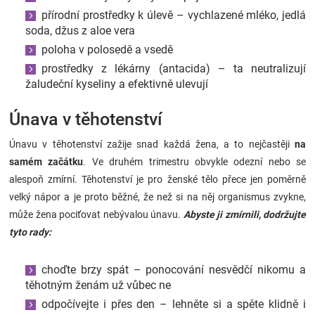
přírodní prostředky k úlevě – vychlazené mléko, jedlá
soda, džus z aloe vera
poloha v polosedě a vsedě
prostředky z lékárny (antacida) – ta neutralizují
žaludeční kyseliny a efektivně ulevují
Únava v těhotenství
Únavu v těhotenství zažije snad každá žena, a to nejčastěji
na
samém začátku
. Ve druhém trimestru obvykle odezní nebo se
alespoň zmírní. Těhotenství je pro ženské tělo přece jen poměrně
velký nápor a je proto běžné, že než si na něj organismus zvykne,
může žena pociťovat nebývalou únavu.
Abyste ji zmírnili, dodržujte
tyto rady:
choďte brzy spát – ponocování nesvědčí nikomu a
těhotným ženám už vůbec ne
odpočívejte i přes den – lehněte si a spěte klidně i