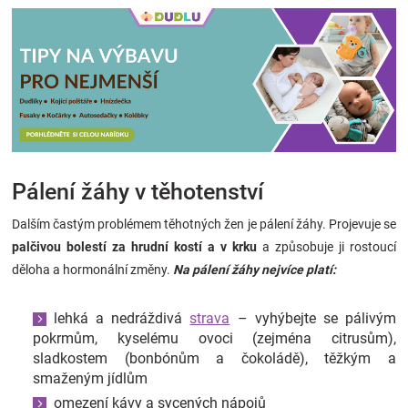
Pálení žáhy v těhotenství
Dalším častým problémem těhotných žen je pálení žáhy. Projevuje se
palčivou bolestí za hrudní kostí a v krku
a způsobuje ji rostoucí
děloha a hormonální změny.
Na pálení žáhy nejvíce platí:
lehká a nedráždivá
strava
– vyhýbejte se pálivým
pokrmům, kyselému ovoci (zejména citrusům),
sladkostem (bonbónům a čokoládě), těžkým a
smaženým jídlům
omezení kávy a sycených nápojů