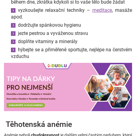
během dne, zkrátka kdykoli si to vaše tělo bude žádat
vyzkoušejte relaxační techniky –
meditace
, masáže
apod.
dodržujte spánkovou hygienu
jezte pestrou a vyváženou stravu
doplňte vitaminy a minerály
hýbejte se a přiměřeně sportujte, nejlépe na čerstvém
vzduchu
Těhotenská anémie
Anémie neboli
chudokrevnost
je dalším velmi častým neduhem, který