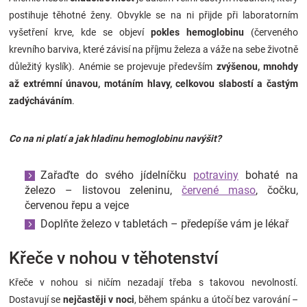
postihuje těhotné ženy. Obvykle se na ni přijde při laboratorním
vyšetření krve, kde se objeví
pokles hemoglobinu
(červeného
krevního barviva, které závisí na příjmu železa a váže na sebe životně
důležitý kyslík). Anémie se projevuje především
zvýšenou, mnohdy
až extrémní únavou, motáním hlavy, celkovou slabostí a častým
zadýcháváním
.
Co na ni platí a jak hladinu hemoglobinu navýšit?
Zařaďte do svého jídelníčku
potraviny
bohaté na
železo – listovou zeleninu,
červené maso
, čočku,
červenou řepu a vejce
Doplňte železo v tabletách – předepíše vám je lékař
Křeče v nohou v těhotenství
Křeče v nohou si ničím nezadají třeba s takovou nevolností.
Dostavují se
nejčastěji v noci
, během spánku a útočí bez varování –