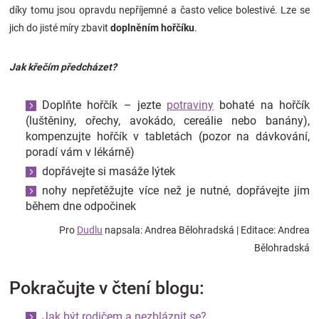
díky tomu jsou opravdu nepříjemné a často velice bolestivé. Lze se
jich do jisté míry zbavit
doplněním hořčíku
.
Jak křečím předcházet?
Doplňte hořčík – jezte
potraviny
bohaté na hořčík
(luštěniny, ořechy, avokádo, cereálie nebo banány),
kompenzujte hořčík v tabletách (pozor na dávkování,
poradí vám v lékárně)
dopřávejte si masáže lýtek
nohy nepřetěžujte více než je nutné, dopřávejte jim
během dne odpočinek
Pro
Dudlu
napsala: Andrea Bělohradská
| Editace: Andrea
Bělohradská
Pokračujte v čtení blogu:
Jak být rodičem a nezbláznit se?