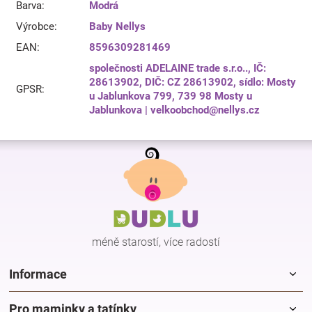
Barva
:
Modrá
Výrobce
:
Baby Nellys
EAN
:
8596309281469
společnosti ADELAINE trade s.r.o.., IČ:
28613902, DIČ: CZ 28613902, sídlo: Mosty
GPSR
:
u Jablunkova 799, 739 98 Mosty u
Jablunkova | velkoobchod@nellys.cz
Z
á
p
a
t
í
méně starostí, více radostí
Informace
Pro maminky a tatínky