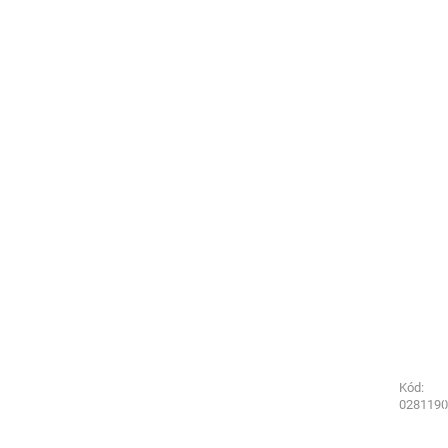
Kód:
Kód:
0281290
0281190