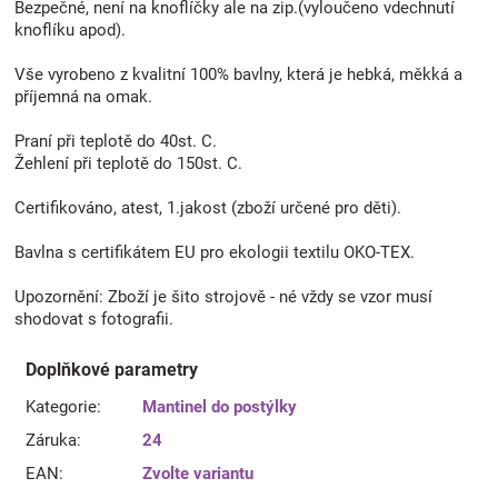
Bezpečné, není na knoflíčky ale na zip.(vyloučeno vdechnutí
knoflíku apod).
Vše vyrobeno z kvalitní 100% bavlny, která je hebká, měkká a
příjemná na omak.
Praní při teplotě do 40st. C.
Žehlení při teplotě do 150st. C.
Certifikováno, atest, 1.jakost (zboží určené pro děti).
Bavlna s certifikátem EU pro ekologii textilu OKO-TEX.
Upozornění: Zboží je šito strojově - né vždy se vzor musí
shodovat s fotografii.
Doplňkové parametry
Kategorie
:
Mantinel do postýlky
Záruka
:
24
EAN
:
Zvolte variantu