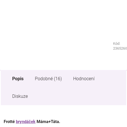
Kód:
Kód:
2110710
2365260
Popis
Podobné (16)
Hodnocení
Diskuze
Frotté
bryndáček
Máma+Táta.