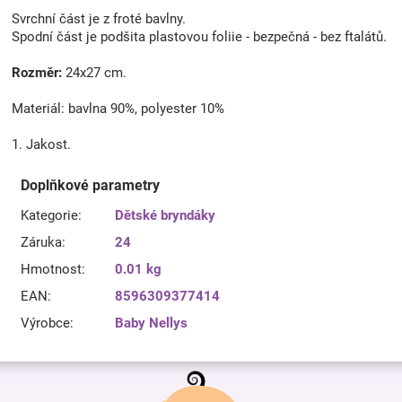
Svrchní část je z froté bavlny.
Spodní část je podšita plastovou foliie - bezpečná - bez ftalátů.
Rozměr:
24x27 cm.
Materiál: bavlna 90%, polyester 10%
1. Jakost.
Doplňkové parametry
Kategorie
:
Dětské bryndáky
Záruka
:
24
Hmotnost
:
0.01 kg
EAN
:
8596309377414
Výrobce
:
Baby Nellys
Z
á