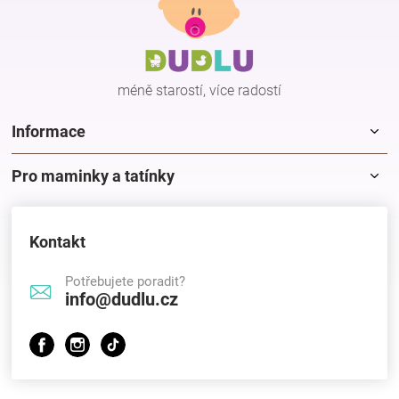
p
a
t
í
méně starostí, více radostí
Informace
Pro maminky a tatínky
Kontakt
Potřebujete poradit?
info@dudlu.cz