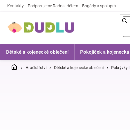
Přejít
Kontakty
Podporujeme Radost dětem
Brigády a spolupráce
Nej
na
obsah
Dětské a kojenecké oblečení
Pokojíček a kojenecká
Domů
Hračkářství
Dětské a kojenecké oblečení
Pokrývky h