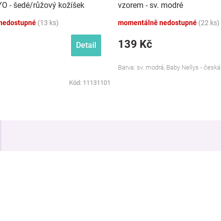
YO - šedé/růžový kožíšek
vzorem - sv. modré
nedostupné
(13 ks)
momentálně nedostupné
(22 ks)
139 Kč
Detail
Barva: sv. modrá, Baby Nellys - česk
Kód:
11131101