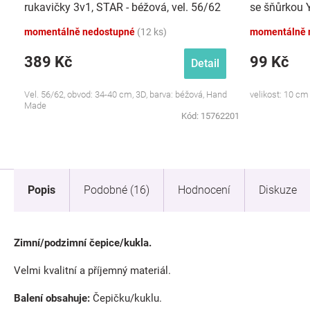
rukavičky 3v1, STAR - béžová, vel. 56/62
se šňůrkou 
momentálně nedostupné
(12 ks)
momentálně 
389 Kč
99 Kč
Detail
Vel. 56/62, obvod: 34-40 cm, 3D, barva: béžová, Hand
velikost: 10 cm
Made
Kód:
15762201
Popis
Podobné (16)
Hodnocení
Diskuze
Zimní/podzimní čepice/kukla.
Velmi kvalitní a příjemný materiál.
Balení obsahuje:
Čepičku/kuklu.