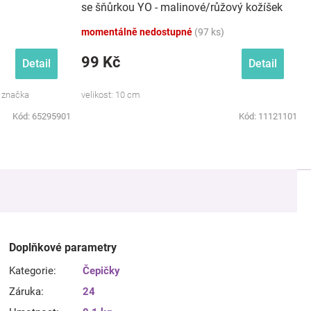
se šňůrkou YO - malinové/růžový kožíšek
momentálně nedostupné
(97 ks)
99 Kč
Detail
Detail
á značka
velikost: 10 cm
Kód:
65295901
Kód:
11121101
Doplňkové parametry
Kategorie
:
Čepičky
Záruka
:
24