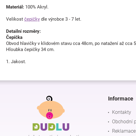
Materiál:
100% Akryl.
Velikost
čepičky
dle výrobce 3 - 7 let.
Detailní rozměry:
Čepička
Obvod hlavičky v klidovém stavu cca 48cm, po natažení až cca 
Hloubka čepičky 34 cm.
1. Jakost.
Z
á
p
Informace
a
t
Kontakty
í
Obchodní 
Reklamace 