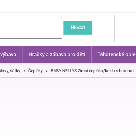
častější dotazy
Hledat
 výbava
Hračky a zábava pro děti
Těhotenské oble
lavy, šátky
Čepičky
BABY NELLYS Zimní čepička/kukla s bambuli -