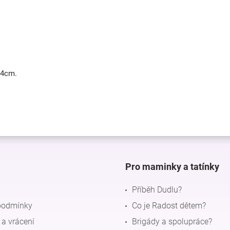
54cm.
Pro maminky a tatínky
Příběh Dudlu?
podmínky
Co je Radost dětem?
a vrácení
Brigády a spolupráce?