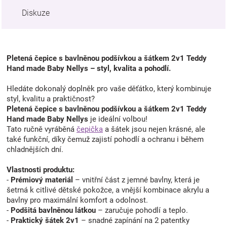
Diskuze
Pletená čepice s bavlněnou podšívkou a šátkem 2v1 Teddy
Hand made Baby Nellys – styl, kvalita a pohodlí.
Hledáte dokonalý doplněk pro vaše děťátko, který kombinuje
styl, kvalitu a praktičnost?
Pletená čepice s bavlněnou podšívkou a šátkem 2v1 Teddy
Hand made Baby Nellys
je ideální volbou!
Tato ručně vyráběná
čepička
a šátek jsou nejen krásné, ale
také funkční, díky čemuž zajistí pohodlí a ochranu i během
chladnějších dní.
Vlastnosti produktu:
-
Prémiový materiál
– vnitřní část z jemné bavlny, která je
šetrná k citlivé dětské pokožce, a vnější kombinace akrylu a
bavlny pro maximální komfort a odolnost.
-
Podšitá bavlněnou látkou
– zaručuje pohodlí a teplo.
-
Praktický šátek 2v1
– snadné zapínání na 2 patentky