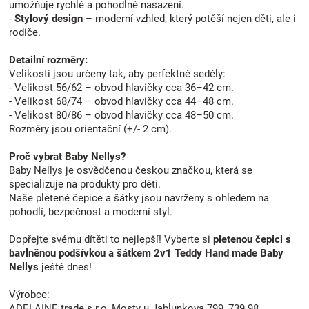
umožňuje rychlé a pohodlné nasazení.
-
Stylový design
– moderní vzhled, který potěší nejen děti, ale i
rodiče.
Detailní rozměry:
Velikosti jsou určeny tak, aby perfektně seděly:
- Velikost 56/62 – obvod hlavičky cca 36–42 cm.
- Velikost 68/74 – obvod hlavičky cca 44–48 cm.
- Velikost 80/86 – obvod hlavičky cca 48–50 cm.
Rozměry jsou orientační (+/- 2 cm).
Proč vybrat Baby Nellys?
Baby Nellys je osvědčenou českou značkou, která se
specializuje na produkty pro děti.
Naše pletené čepice a šátky jsou navrženy s ohledem na
pohodlí, bezpečnost a moderní styl.
Dopřejte svému dítěti to nejlepší! Vyberte si
pletenou čepici s
bavlněnou podšívkou a šátkem 2v1 Teddy Hand made Baby
Nellys
ještě dnes!
Výrobce:
ADELAINE trade s.r.o.,Mosty u Jablunkova 799, 739 98.