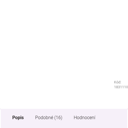
Kód:
Kód:
7317970
1831110
Popis
Podobné (16)
Hodnocení