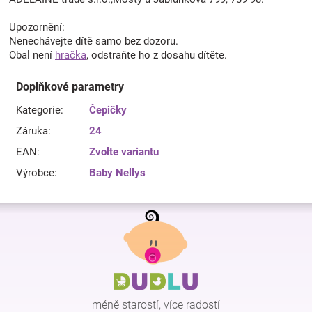
Upozornění:
Nenechávejte dítě samo bez dozoru.
Obal není
hračka
, odstraňte ho z dosahu dítěte.
Doplňkové parametry
Kategorie
:
Čepičky
Záruka
:
24
EAN
:
Zvolte variantu
Výrobce
:
Baby Nellys
Z
á
p
a
t
í
méně starostí, více radostí