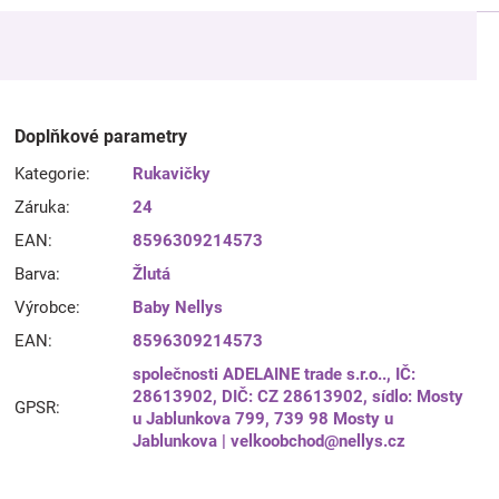
Doplňkové parametry
Kategorie
:
Rukavičky
Záruka
:
24
EAN
:
8596309214573
Barva
:
Žlutá
Výrobce
:
Baby Nellys
EAN
:
8596309214573
společnosti ADELAINE trade s.r.o.., IČ:
28613902, DIČ: CZ 28613902, sídlo: Mosty
GPSR
:
u Jablunkova 799, 739 98 Mosty u
Jablunkova | velkoobchod@nellys.cz