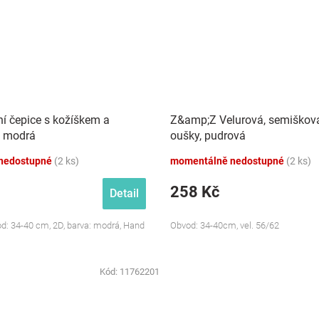
ní čepice s kožíškem a
Z&amp;Z Velurová, semišková
, modrá
oušky, pudrová
nedostupné
(2 ks)
momentálně nedostupné
(2 ks)
258 Kč
Detail
od: 34-40 cm, 2D, barva: modrá, Hand
Obvod: 34-40cm, vel. 56/62
Kód:
11762201