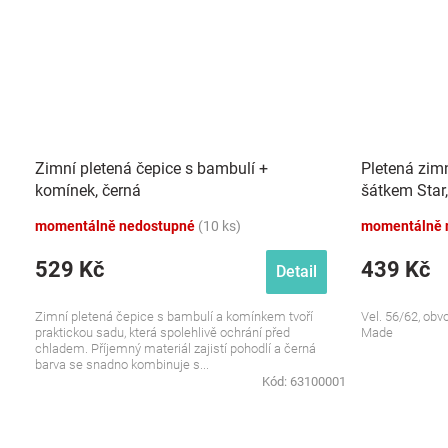
Zimní pletená čepice s bambulí +
Pletená zim
komínek, černá
šátkem Star
momentálně nedostupné
(10 ks)
momentálně 
529 Kč
439 Kč
Detail
Zimní pletená čepice s bambulí a komínkem tvoří
Vel. 56/62, obv
praktickou sadu, která spolehlivě ochrání před
Made
chladem. Příjemný materiál zajistí pohodlí a černá
barva se snadno kombinuje s...
Kód:
63100001