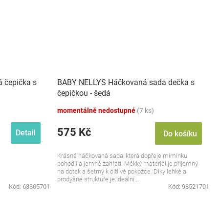
 čepička s
BABY NELLYS Háčkovaná sada dečka s
čepičkou - šedá
momentálně nedostupné
(7 ks)
575 Kč
Detail
Do košíku
Krásná háčkovaná sada, která dopřeje miminku
pohodlí a jemné zahřátí. Měkký materiál je příjemný
na dotek a šetrný k citlivé pokožce. Díky lehké a
prodyšné struktuře je ideální...
Kód:
63305701
Kód:
93521701