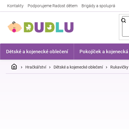
Přejít
Kontakty
Podporujeme Radost dětem
Brigády a spolupráce
Nej
na
obsah
Dětské a kojenecké oblečení
Pokojíček a kojenecká
Domů
Hračkářství
Dětské a kojenecké oblečení
Rukavičky