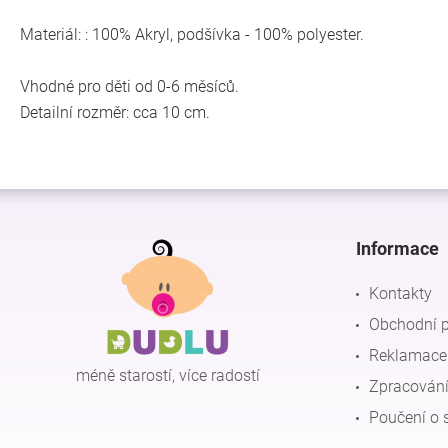
Materiál: : 100% Akryl, podšívka - 100% polyester.
Vhodné pro děti od 0-6 měsíců.
Detailní rozměr: cca 10 cm.
Z
á
p
Informace
a
t
Kontakty
í
Obchodní 
Reklamace 
méně starostí, více radostí
Zpracování
Poučení o 