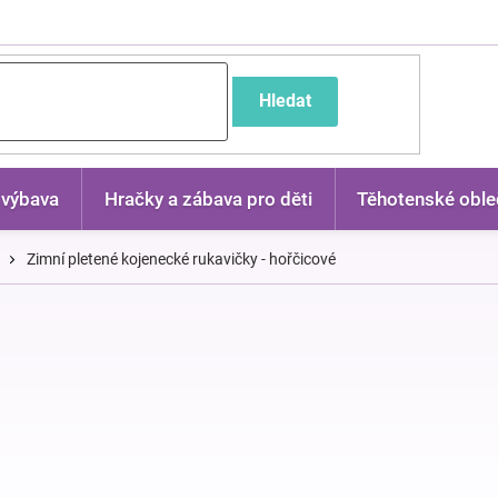
častější dotazy
Hledat
 výbava
Hračky a zábava pro děti
Těhotenské oble
Zimní pletené kojenecké rukavičky - hořčicové