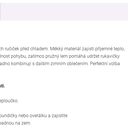
ch ručiček před chladem. Měkký materiál zajistí příjemné teplo,
volnost pohybu, zatímco pružný lem pomáhá udržet rukavičky
adno kombinují s dalším zimním oblečením. Perfektní volba
ti.
teploučko.
bundičky nebo overálku a zajistíte
spadnou na zem.