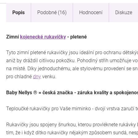
Popis
Podobné (16)
Hodnocení
Diskuze
Zimní
kojenecké rukavičky
- pletené
Tyto zimní pletené rukavičky jsou ideální pro ochranu dětský
aniž by dráždil citlivou pokožku. Pohodlný střih umožňuje 
na místě. Díky jednoduchému, ale stylovému provedení se sn
pro chladné
dny
venku.
Baby Nellys ® = česká značka - záruka kvality a spokojenos
Teploučké rukavičky pro Vaše miminko - dvojí vrstva zaručí 
Rukavičky jsou spojeny šnurkou, kterou provléknete rukávky 
tím, že i když dítko rukavičky nějakým způsobem sundá, ne