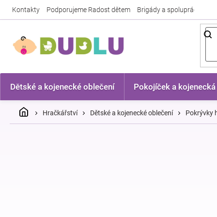
Přejít
Kontakty
Podporujeme Radost dětem
Brigády a spolupráce
Nej
na
obsah
Dětské a kojenecké oblečení
Pokojíček a kojenecká
Domů
Hračkářství
Dětské a kojenecké oblečení
Pokrývky h