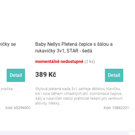
vičky se
Baby Nellys Pletená čepice s šálou a
rukavičky 3v1, STAR - šedá
momentálně nedostupné
(2 ks)
389 Kč
Detail
Detail
á značka
Stylová pletená sada 3v1 zahřeje dětskou hlavičku,
krk i ruce během chladných dní. Kombinace čepice,
šály a rukaviček nabízí praktické řešení pro venkovní
aktivity. Měkký...
Kód:
65296001
Kód:
15862201