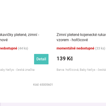
kavičky pletené, zimní -
Zimní pletené kojenecké ruka
inové
vzorem - hořčicové
nedostupné
(44 ks)
momentálně nedostupné
(33 ks)
139 Kč
Detail
Baby Nellys - česká značka
Barva: hořčicová, Baby Nellys - česk
Kód:
65005601