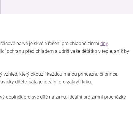
řčicové barvě je skvélé řešení pro chladné zimní
dny
.
ající ochranu před chladem a udrží vaše děťátko v teple, aniž by
 vzhled, který okouzlí každou malou princeznu či prince.
vičky dítěte, šála je ideální pro zakrytí krku.
ylový doplněk pro své dítě na zimu. Ideální pro zimní procházky