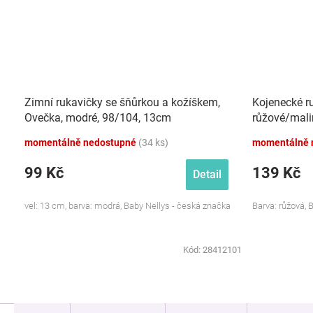
Zimní rukavičky se šňůrkou a kožíškem,
Kojenecké ru
Ovečka, modré, 98/104, 13cm
růžové/mal
momentálně nedostupné
(34 ks)
momentálně 
99 Kč
139 Kč
Detail
vel: 13 cm, barva: modrá, Baby Nellys - česká značka
Barva: růžová, 
Kód:
28412101