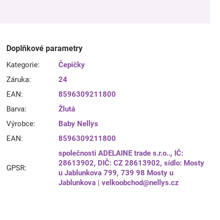
Doplňkové parametry
Kategorie
:
Čepičky
Záruka
:
24
EAN
:
8596309211800
Barva
:
Žlutá
Výrobce
:
Baby Nellys
EAN
:
8596309211800
společnosti ADELAINE trade s.r.o.., IČ:
28613902, DIČ: CZ 28613902, sídlo: Mosty
GPSR
:
u Jablunkova 799, 739 98 Mosty u
Jablunkova | velkoobchod@nellys.cz