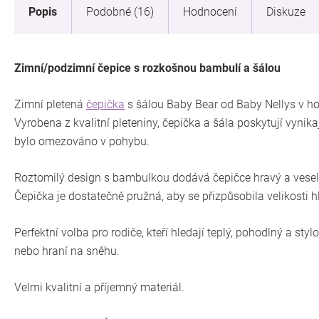
Popis
Podobné (16)
Hodnocení
Diskuze
Zimní/podzimní čepice s rozkošnou bambulí a šálou
Zimní pletená
čepička
s šálou Baby Bear od Baby Nellys v ho
Vyrobena z kvalitní pleteniny, čepička a šála poskytují vynik
bylo omezováno v pohybu.
Roztomilý design s bambulkou dodává čepičce hravý a veselý
Čepička je dostatečně pružná, aby se přizpůsobila velikosti hla
Perfektní volba pro rodiče, kteří hledají teplý, pohodlný a st
nebo hraní na sněhu.
Velmi kvalitní a příjemný materiál.