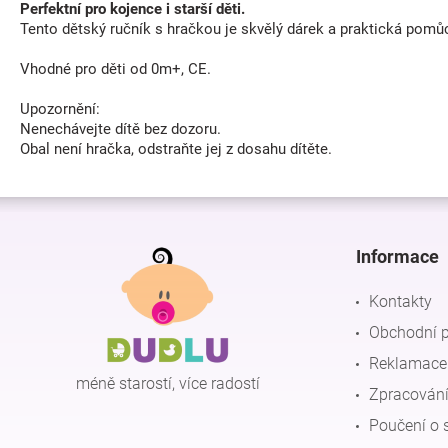
Perfektní pro kojence i starší děti.
Tento dětský ručník s hračkou je skvělý dárek a praktická pomůck
Vhodné pro děti od 0m+, CE.
Upozornění:
Nenechávejte dítě bez dozoru.
Obal není hračka, odstraňte jej z dosahu dítěte.
Z
á
p
Informace
a
t
Kontakty
í
Obchodní 
Reklamace 
méně starostí, více radostí
Zpracování
Poučení o 