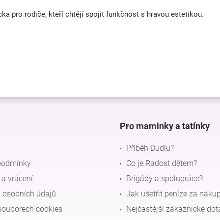
a pro rodiče, kteří chtějí spojit funkčnost s hravou estetikou.
Pro maminky a tatínky
Příběh Dudlu?
podmínky
Co je Radost dětem?
a vrácení
Brigády a spolupráce?
 osobních údajů
Jak ušetřit peníze za náku
souborech cookies
Nejčastější zákaznické dot