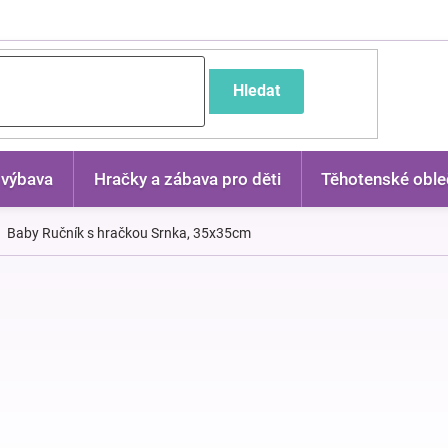
častější dotazy
Hledat
 výbava
Hračky a zábava pro děti
Těhotenské oble
Baby Ručník s hračkou Srnka, 35x35cm