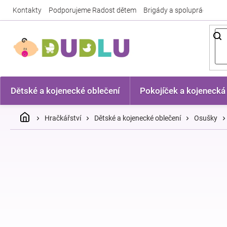
Přejít
Kontakty
Podporujeme Radost dětem
Brigády a spolupráce
Nej
na
obsah
Dětské a kojenecké oblečení
Pokojíček a kojenecká
Domů
Hračkářství
Dětské a kojenecké oblečení
Osušky