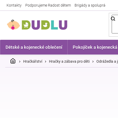
Přejít
Kontakty
Podporujeme Radost dětem
Brigády a spolupráce
Nej
na
obsah
Dětské a kojenecké oblečení
Pokojíček a kojenecká
Domů
Hračkářství
Hračky a zábava pro děti
Odrážedla a j