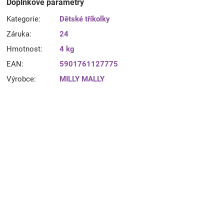
Doplňkové parametry
Kategorie
:
Dětské tříkolky
Záruka
:
24
Hmotnost
:
4 kg
EAN
:
5901761127775
Výrobce
:
MILLY MALLY