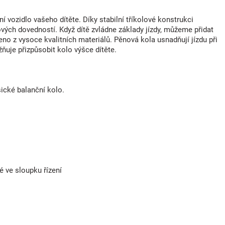
ní vozidlo vašeho dítěte. Díky stabilní tříkolové konstrukci
ových dovedností. Když dítě zvládne základy jízdy, můžeme přidat
eno z vysoce kvalitních materiálů. Pěnová kola usnadňují jízdu při
uje přizpůsobit kolo výšce dítěte.
sické balanční kolo.
é ve sloupku řízení