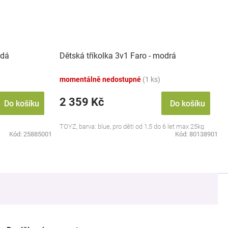
edá
Dětská tříkolka 3v1 Faro - modrá
momentálně nedostupné
(1 ks)
2 359 Kč
Do košíku
Do košíku
TOYZ, barva: blue, pro děti od 1,5 do 6 let max 25kg
Kód:
25885001
Kód:
80138901