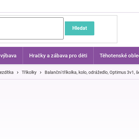
častější dotazy
Hledat
 výbava
Hračky a zábava pro děti
Těhotenské oble
ezdítka
Tříkolky
Balanční tříkolka, kolo, odrážedlo, Optimus 3v1, 