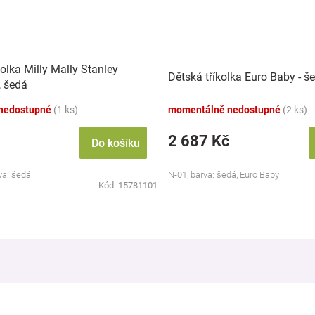
olka Milly Mally Stanley
Dětská tříkolka Euro Baby - š
, šedá
nedostupné
(1 ks)
momentálně nedostupné
(2 ks)
2 687 Kč
Do košíku
va: šedá
N-01, barva: šedá, Euro Baby
Kód:
15781101