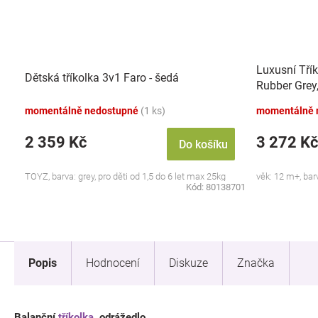
Luxusní Třík
Dětská tříkolka 3v1 Faro - šedá
Rubber Grey
momentálně nedostupné
(1 ks)
momentálně 
2 359 Kč
3 272 Kč
Do košíku
TOYZ, barva: grey, pro děti od 1,5 do 6 let max 25kg
věk: 12 m+, bar
Kód:
80138701
Popis
Hodnocení
Diskuze
Značka
Balanční
tříkolka
, odrážedlo.