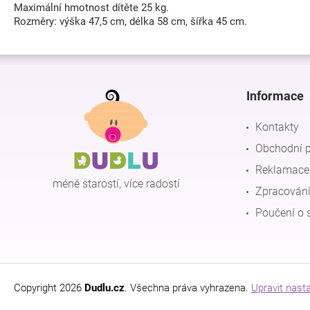
Maximální hmotnost dítěte 25 kg.
Rozměry: výška 47,5 cm, délka 58 cm, šířka 45 cm.
Z
á
p
Informace
a
t
Kontakty
í
Obchodní 
Reklamace 
méně starostí, více radostí
Zpracování
Poučení o 
Copyright 2026
Dudlu.cz
. Všechna práva vyhrazena.
Upravit nast