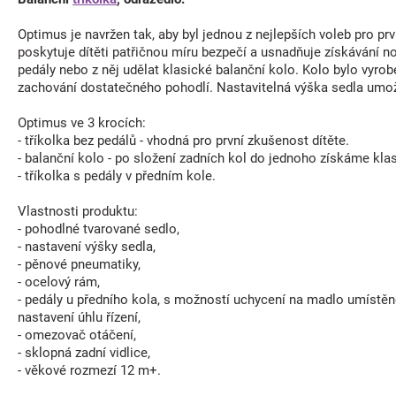
Optimus je navržen tak, aby byl jednou z nejlepších voleb pro prv
poskytuje dítěti patřičnou míru bezpečí a usnadňuje získávání n
pedály nebo z něj udělat klasické balanční kolo. Kolo bylo vyrob
zachování dostatečného pohodlí. Nastavitelná výška sedla umožň
Optimus ve 3 krocích:
- tříkolka bez pedálů - vhodná pro první zkušenost dítěte.
- balanční kolo - po složení zadních kol do jednoho získáme kla
- tříkolka s pedály v předním kole.
Vlastnosti produktu:
- pohodlné tvarované sedlo,
- nastavení výšky sedla,
- pěnové pneumatiky,
- ocelový rám,
- pedály u předního kola, s možností uchycení na madlo umístěn
nastavení úhlu řízení,
- omezovač otáčení,
- sklopná zadní vidlice,
- věkové rozmezí 12 m+.