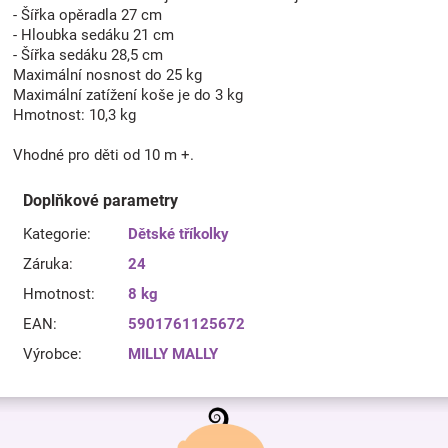
- Šířka opěradla 27 cm
- Hloubka sedáku 21 cm
- Šířka sedáku 28,5 cm
Maximální nosnost do 25 kg
Maximální zatížení koše je do 3 kg
Hmotnost: 10,3 kg
Vhodné pro děti od 10 m +.
Doplňkové parametry
Kategorie
:
Dětské tříkolky
Záruka
:
24
Hmotnost
:
8 kg
EAN
:
5901761125672
Výrobce
:
MILLY MALLY
Z
á