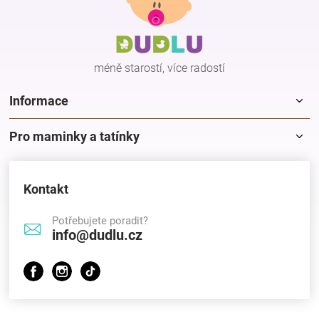
p
a
t
í
méně starostí, více radostí
Informace
Pro maminky a tatínky
Kontakt
Potřebujete poradit?
info@dudlu.cz