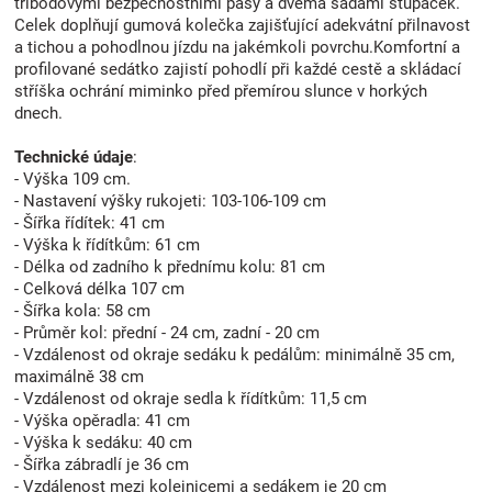
tříbodovými bezpečnostními pásy a dvěma sadami stupaček.
Celek doplňují gumová kolečka zajišťující adekvátní přilnavost
a tichou a pohodlnou jízdu na jakémkoli povrchu.Komfortní a
profilované sedátko zajistí pohodlí při každé cestě a skládací
stříška ochrání miminko před přemírou slunce v horkých
dnech.
Technické údaje
:
- Výška 109 cm.
- Nastavení výšky rukojeti: 103-106-109 cm
- Šířka řídítek: 41 cm
- Výška k řídítkům: 61 cm
- Délka od zadního k přednímu kolu: 81 cm
- Celková délka 107 cm
- Šířka kola: 58 cm
- Průměr kol: přední - 24 cm, zadní - 20 cm
- Vzdálenost od okraje sedáku k pedálům: minimálně 35 cm,
maximálně 38 cm
- Vzdálenost od okraje sedla k řídítkům: 11,5 cm
- Výška opěradla: 41 cm
- Výška k sedáku: 40 cm
- Šířka zábradlí je 36 cm
- Vzdálenost mezi kolejnicemi a sedákem je 20 cm