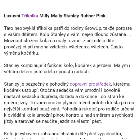
Luxusní
Tříkolka
Milly Mally Stanley Rubber Pink.
Tato neobvyklá tříkolka patří do rodiny GrowUp, takže poroste
s vaším dítětem. Kolo Stanley s vámi nejen dlouho zůstane ...
Možnost složení kola na malý rozměr z něj udělá dítě
provázející při mnoha výletech, výletech a výletech. Často
výměna kočárku.
Stanley kombinuje 3 funkce: kolo, kočárek a ježdění. Malým i
větším dětem jistě udělá spoustu radosti.
Stanley je bezpečný a pohodlný
dopravní prostředek
, kterému
kočárek ustoupí. Otočná sedačka vám umožní libovolně
nastavit sedačku dopředu, dozadu a dokonce i do stran ke
směru jízdy. To vám umožní plynule měnit polohu křesla pro co
největší komfort používání. Pohodlná rukojeť pro rodiče určená
k ovládání kola umožní plnou kontrolu nad směrem a rychlostí
jízdy a zároveň se naučíte jezdit na vlastní pěst.
Kolo je vybaveno zábranou chránící dítě před vypadnutím,