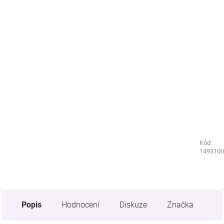
Kód:
Kód:
8221630
1493100
Popis
Hodnocení
Diskuze
Značka