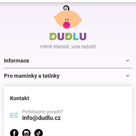
Z
á
p
a
t
í
méně starostí, více radostí
Informace
Pro maminky a tatínky
Kontakt
Potřebujete poradit?
info@dudlu.cz