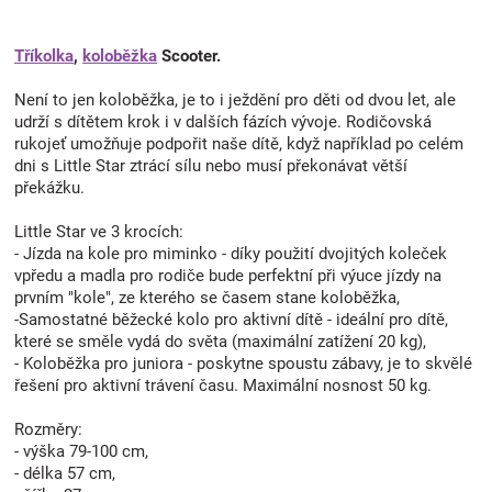
Tříkolka
,
koloběžka
Scooter.
Není to jen koloběžka, je to i ježdění pro děti od dvou let, ale
udrží s dítětem krok i v dalších fázích vývoje. Rodičovská
rukojeť umožňuje podpořit naše dítě, když například po celém
dni s Little Star ztrácí sílu nebo musí překonávat větší
překážku.
Little Star ve 3 krocích:
- Jízda na kole pro miminko - díky použití dvojitých koleček
vpředu a madla pro rodiče bude perfektní při výuce jízdy na
prvním "kole", ze kterého se časem stane koloběžka,
-Samostatné běžecké kolo pro aktivní dítě - ideální pro dítě,
které se směle vydá do světa (maximální zatížení 20 kg),
- Koloběžka pro juniora - poskytne spoustu zábavy, je to skvělé
řešení pro aktivní trávení času. Maximální nosnost 50 kg.
Rozměry:
- výška 79-100 cm,
- délka 57 cm,