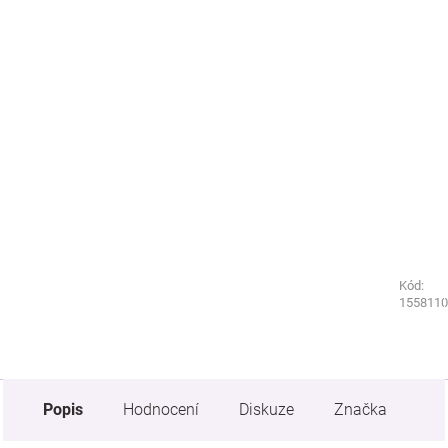
Kód:
Kód:
1448100
1558110
Popis
Hodnocení
Diskuze
Značka