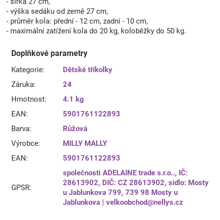
- šířka 27 cm,
- výška sedáku od země 27 cm,
- průměr kola: přední - 12 cm, zadní - 10 cm,
- maximální zatížení kola do 20 kg, koloběžky do 50 kg.
Doplňkové parametry
Kategorie
:
Dětské tříkolky
Záruka
:
24
Hmotnost
:
4.1 kg
EAN
:
5901761122893
Barva
:
Růžová
Výrobce
:
MILLY MALLY
EAN
:
5901761122893
společnosti ADELAINE trade s.r.o.., IČ:
28613902, DIČ: CZ 28613902, sídlo: Mosty
GPSR
:
u Jablunkova 799, 739 98 Mosty u
Jablunkova | velkoobchod@nellys.cz