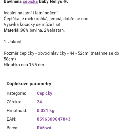
Bavlněná
čepička
Baby Nellys ®.
Ideální na jarní i letní nošení.
Čepička je měkkoučká, jemná, dobře se nosí.
Výšivka kočičky se může lišit.
Materiál:
98% bavlna, 2%elastan.
1. Jakost.
Rozměr čepičky - obvod hlavičky - 44 - 52cm. (natáhne se do
58cm)
Hloubka cca 15,5 cm.
Doplňkové parametry
Kategorie
:
Čepičky
Záruka
:
24
Hmotnost
:
0.021 kg
EAN
:
8596309047843
Barva
:
Růžová