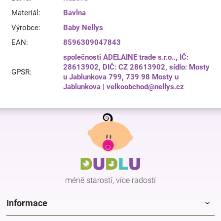
Materiál
:
Bavlna
Výrobce
:
Baby Nellys
EAN
:
8596309047843
společnosti ADELAINE trade s.r.o.., IČ:
28613902, DIČ: CZ 28613902, sídlo: Mosty
GPSR
:
u Jablunkova 799, 739 98 Mosty u
Jablunkova | velkoobchod@nellys.cz
Z
á
p
a
t
í
méně starostí, více radostí
Informace