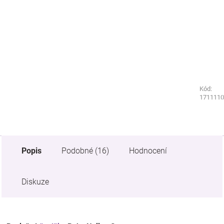
Kód:
Kód:
7317670
1711110
Popis
Podobné (16)
Hodnocení
Diskuze