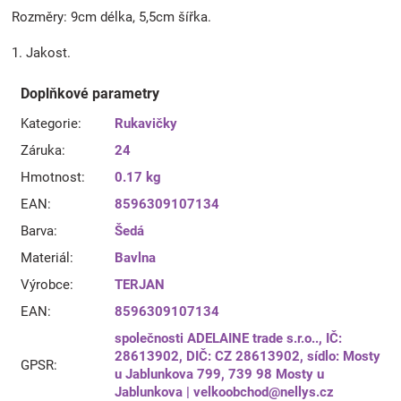
Rozměry: 9cm délka, 5,5cm šířka.
1. Jakost.
Doplňkové parametry
Kategorie
:
Rukavičky
Záruka
:
24
Hmotnost
:
0.17 kg
EAN
:
8596309107134
Barva
:
Šedá
Materiál
:
Bavlna
Výrobce
:
TERJAN
EAN
:
8596309107134
společnosti ADELAINE trade s.r.o.., IČ:
28613902, DIČ: CZ 28613902, sídlo: Mosty
GPSR
:
u Jablunkova 799, 739 98 Mosty u
Jablunkova | velkoobchod@nellys.cz