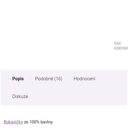
Kód:
Kód:
7054260
6280360
Popis
Podobné (16)
Hodnocení
Diskuze
Rukavičky
ze 100% bavlny.