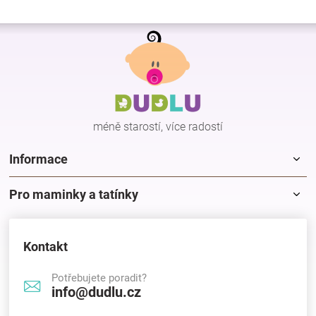
Z
á
p
a
t
í
méně starostí, více radostí
Informace
Pro maminky a tatínky
Kontakt
Potřebujete poradit?
info@dudlu.cz