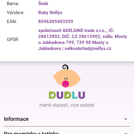
Barva
:
Šedá
Výrobce
:
Baby Nellys
EAN
:
8596309403359
společnosti ADELAINE trade s.r.o.., IČ:
28613902, DIČ: CZ 28613902, sídlo: Mosty
GPSR
:
u Jablunkova 799, 739 98 Mosty u
Jablunkova | velkoobchod@nellys.cz
Z
á
p
a
t
í
méně starostí, více radostí
Informace
Pro maminky a tatínky