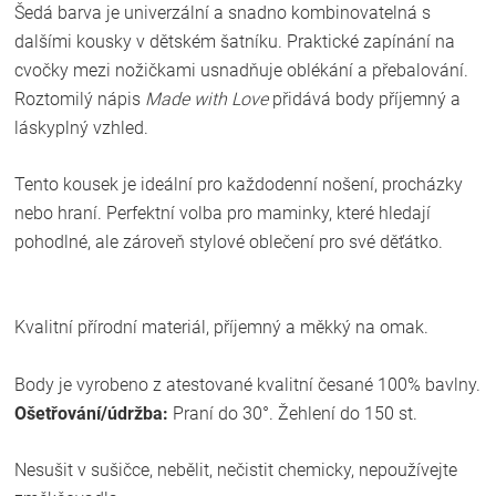
Šedá barva je univerzální a snadno kombinovatelná s
dalšími kousky v dětském šatníku. Praktické zapínání na
cvočky mezi nožičkami usnadňuje oblékání a přebalování.
Roztomilý nápis
Made with Love
přidává body příjemný a
láskyplný vzhled.
Tento kousek je ideální pro každodenní nošení, procházky
nebo hraní. Perfektní volba pro maminky, které hledají
pohodlné, ale zároveň stylové oblečení pro své děťátko.
Kvalitní přírodní materiál, příjemný a měkký na omak.
Body je vyrobeno z atestované kvalitní česané 100% bavlny.
Ošetřování/údržba:
Praní do 30°. Žehlení do 150 st.
Nesušit v sušičce, nebělit, nečistit chemicky, nepoužívejte