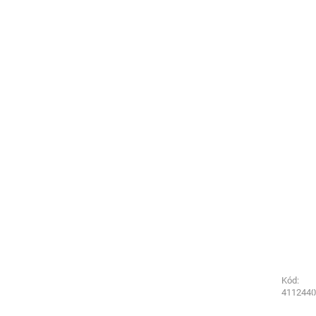
Kód:
Kód:
5322440
4112440