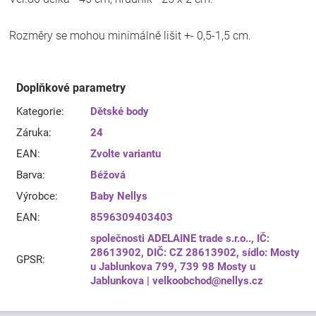
Rozměry se mohou minimálně lišit +- 0,5-1,5 cm.
Doplňkové parametry
Kategorie
:
Dětské body
Záruka
:
24
EAN
:
Zvolte variantu
Barva
:
Béžová
Výrobce
:
Baby Nellys
EAN
:
8596309403403
společnosti ADELAINE trade s.r.o.., IČ:
28613902, DIČ: CZ 28613902, sídlo: Mosty
GPSR
:
u Jablunkova 799, 739 98 Mosty u
Jablunkova | velkoobchod@nellys.cz