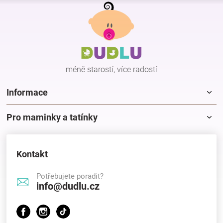
Z
á
p
a
t
í
méně starostí, více radostí
Informace
Pro maminky a tatínky
Kontakt
Potřebujete poradit?
info@dudlu.cz