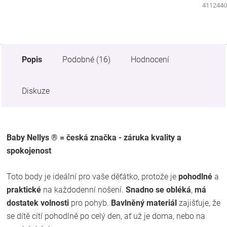
5322440
4112440
Popis
Podobné (16)
Hodnocení
Diskuze
Baby Nellys ® = česká značka - záruka kvality a
spokojenost
Toto body je ideální pro vaše děťátko, protože je
pohodlné
a
praktické
na každodenní nošení.
Snadno se obléká
,
má
dostatek volnosti
pro pohyb.
Bavlněný materiál
zajišťuje, že
se dítě cítí pohodlně po celý den, ať už je doma, nebo na