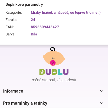
Doplňkové parametry
Kategorie
:
Mraky hraček a nápadů, co teprve třídíme :)
Záruka
:
24
EAN
:
8596309445427
Barva
:
Bílá
Z
á
p
a
t
í
méně starostí, více radostí
Informace
Pro maminky a tatínky