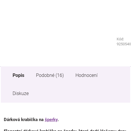
Kód:
Kód:
9250490
9250540
Popis
Podobné (16)
Hodnocení
Diskuze
Dárková krabička na
šperky
.