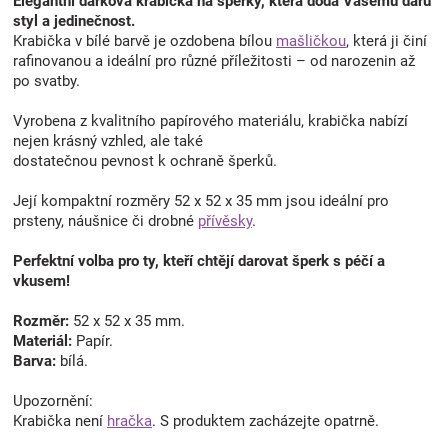
Elegantní dárková krabička na šperky, která dodá Vašemu daru
styl a jedinečnost.
Krabička v bílé barvě je ozdobena bílou
mašličkou
, která ji činí
rafinovanou a ideální pro různé příležitosti – od narozenin až
po svatby.
Vyrobena z kvalitního papírového materiálu, krabička nabízí
nejen krásný vzhled, ale také
dostatečnou pevnost k ochraně šperků.
Její kompaktní rozměry 52 x 52 x 35 mm jsou ideální pro
prsteny, náušnice či drobné
přívěsky
.
Perfektní volba pro ty, kteří chtějí darovat šperk s péčí a
vkusem!
Rozměr:
52 x 52 x 35 mm.
Materiál:
Papír.
Barva:
bílá.
Upozornění:
Krabička není
hračka
. S produktem zacházejte opatrně.