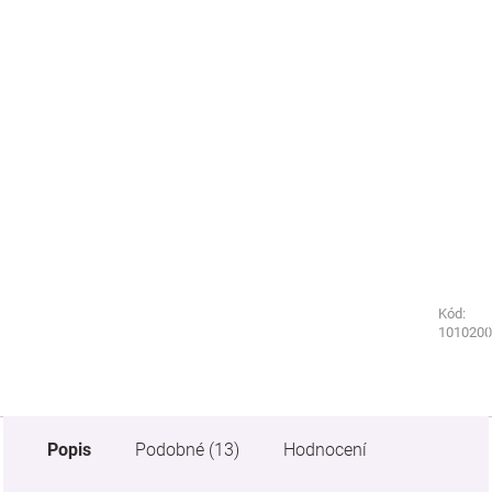
Kód:
Kód:
3985020
1010200
Popis
Podobné (13)
Hodnocení