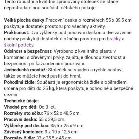
Tento robustní a kvalitně zpracovaný stoleček se stane
nepostradatelnou součástí dětského pokoje.
Velká plocha desky:
Pracovní deska o rozměrech 55 x 39,5 cm
poskytuje dostatek prostoru pro všechny aktivity.
Praktičnost:
Dva výklenky pod pracovní deskou a dvě závěsné
nádoby poskytují dostatek úložného prostoru pro
hračky
a
školní potřeby
.
Odolnost a bezpečnost:
Vyrobeno z kvalitního plastu v
kombinaci s dřevěnými prvky, zajišťuje dlouhou životnost a
bezpečnost při každodenním používání.
Jednoduchá montáž:
Stoleček se snadno a rychle sestaví,
takže se můžete hned pustit do hraní.
Pohodlná židle:
Součástí je ergonomická židle s opěradlem,
určená pro děti do 25 kg, která poskytuje pohodlné a bezpečné
sezení.
Technické údaje:
Vhodné pro děti:
Od 3 let.
Rozměry stolečku:
76 x 52 x 48,5 cm.
Pracovní deska:
55 x 39,5 cm.
Výklenky pod deskou:
35,5 x 25 x 9 cm.
Závěsný kontejner:
9 x 10 x 12,5 cm.
Rozměry židle:
33 x 35,5 x 45 cm.