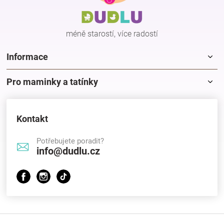
t
í
méně starostí, více radostí
Informace
Pro maminky a tatínky
Kontakt
Potřebujete poradit?
info@dudlu.cz