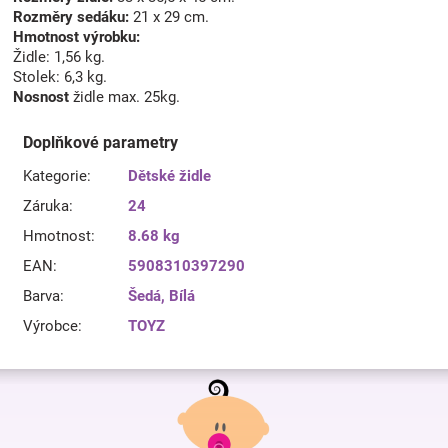
Rozměry sedáku:
21 x 29 cm.
Hmotnost výrobku:
Židle: 1,56 kg.
Stolek: 6,3 kg.
Nosnost
židle max. 25kg.
Doplňkové parametry
Kategorie
:
Dětské židle
Záruka
:
24
Hmotnost
:
8.68 kg
EAN
:
5908310397290
Barva
:
Šedá
,
Bílá
Výrobce
:
TOYZ
Z
á
p
a