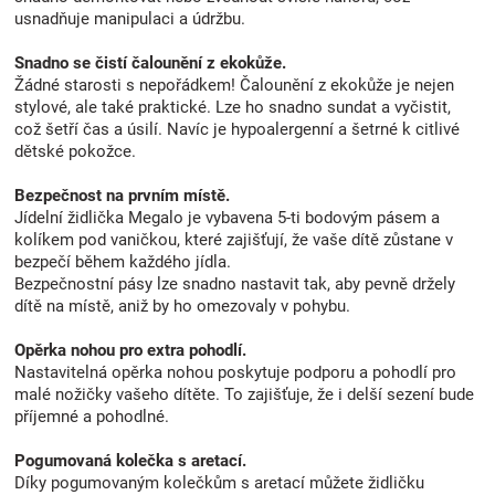
usnadňuje manipulaci a údržbu.
Snadno se čistí čalounění z ekokůže.
Žádné starosti s nepořádkem! Čalounění z ekokůže je nejen
stylové, ale také praktické. Lze ho snadno sundat a vyčistit,
což šetří čas a úsilí. Navíc je hypoalergenní a šetrné k citlivé
dětské pokožce.
Bezpečnost na prvním místě.
Jídelní židlička Megalo je vybavena 5-ti bodovým pásem a
kolíkem pod vaničkou, které zajišťují, že vaše dítě zůstane v
bezpečí během každého jídla.
Bezpečnostní pásy lze snadno nastavit tak, aby pevně držely
dítě na místě, aniž by ho omezovaly v pohybu.
Opěrka nohou pro extra pohodlí.
Nastavitelná opěrka nohou poskytuje podporu a pohodlí pro
malé nožičky vašeho dítěte. To zajišťuje, že i delší sezení bude
příjemné a pohodlné.
Pogumovaná kolečka s aretací.
Díky pogumovaným kolečkům s aretací můžete židličku