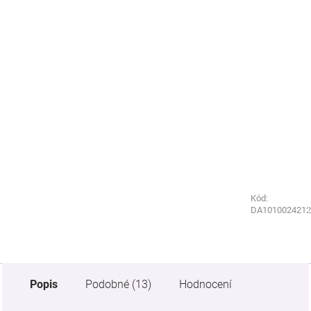
Kód:
Kód:
DA1010024212
1731950
Popis
Podobné (13)
Hodnocení