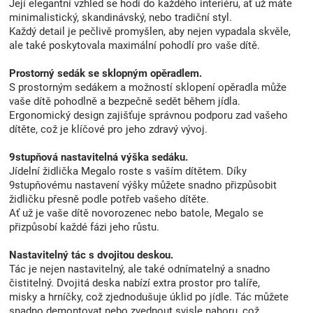
Její elegantní vzhled se hodí do každého interiéru, ať už máte
minimalistický, skandinávský, nebo tradiční styl.
Každý detail je pečlivě promyšlen, aby nejen vypadala skvěle,
ale také poskytovala maximální pohodlí pro vaše dítě.
Prostorný sedák se sklopným opěradlem.
S prostorným sedákem a možností sklopení opěradla může
vaše dítě pohodlně a bezpečně sedět během jídla.
Ergonomický design zajišťuje správnou podporu zad vašeho
dítěte, což je klíčové pro jeho zdravý vývoj.
9stupňová nastavitelná výška sedáku.
Jídelní židlička Megalo roste s vaším dítětem. Díky
9stupňovému nastavení výšky můžete snadno přizpůsobit
židličku přesně podle potřeb vašeho dítěte.
Ať už je vaše dítě novorozenec nebo batole, Megalo se
přizpůsobí každé fázi jeho růstu.
Nastavitelný tác s dvojitou deskou.
Tác je nejen nastavitelný, ale také odnímatelný a snadno
čistitelný. Dvojitá deska nabízí extra prostor pro talíře,
misky a hrníčky, což zjednodušuje úklid po jídle. Tác můžete
snadno demontovat nebo zvednout svisle nahoru, což