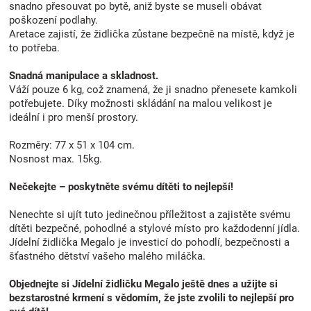
snadno přesouvat po bytě, aniž byste se museli obávat
poškození podlahy.
Aretace zajistí, že židlička zůstane bezpečně na místě, když je
to potřeba.
Snadná manipulace a skladnost.
Váží pouze 6 kg, což znamená, že ji snadno přenesete kamkoli
potřebujete. Díky možnosti skládání na malou velikost je
ideální i pro menší prostory.
Rozměry: 77 x 51 x 104 cm.
Nosnost max. 15kg.
Nečekejte – poskytněte svému dítěti to nejlepší!
Nenechte si ujít tuto jedinečnou příležitost a zajistěte svému
dítěti bezpečné, pohodlné a stylové místo pro každodenní jídla.
Jídelní židlička Megalo je investicí do pohodlí, bezpečnosti a
šťastného dětství vašeho malého miláčka.
Objednejte si Jídelní židličku Megalo ještě dnes a užijte si
bezstarostné krmení s vědomím, že jste zvolili to nejlepší pro