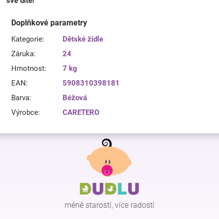
své dítě!
Doplňkové parametry
Kategorie
:
Dětské židle
Záruka
:
24
Hmotnost
:
7 kg
EAN
:
5908310398181
Barva
:
Béžová
Výrobce
:
CARETERO
Z
á
p
a
t
í
méně starostí, více radostí