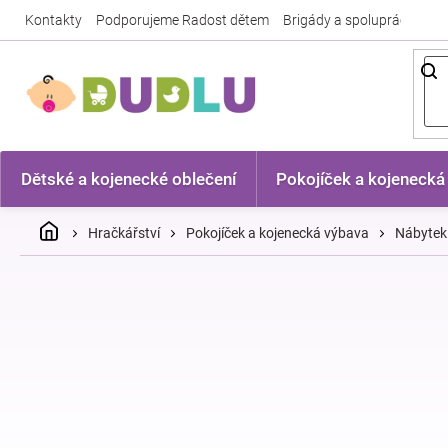
Přejít
Kontakty
Podporujeme Radost dětem
Brigády a spolupráce
Nej
na
obsah
Dětské a kojenecké oblečení
Pokojíček a kojenecká
Domů
Hračkářství
Pokojíček a kojenecká výbava
Nábytek