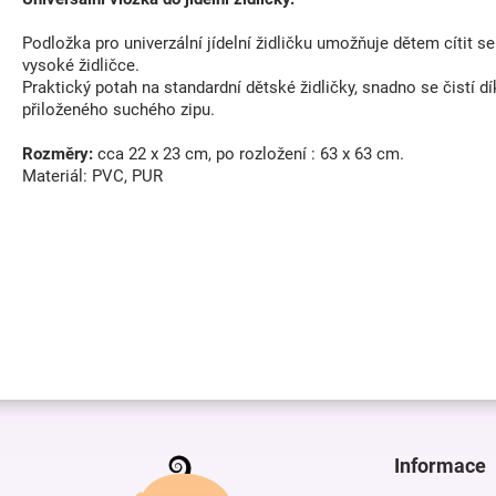
Podložka pro univerzální jídelní židličku umožňuje dětem cítit 
vysoké židličce.
Praktický potah na standardní dětské židličky, snadno se čistí d
přiloženého suchého zipu.
Rozměry:
cca 22 x 23 cm, po rozložení : 63 x 63 cm.
Materiál: PVC, PUR
Z
á
p
Informace
a