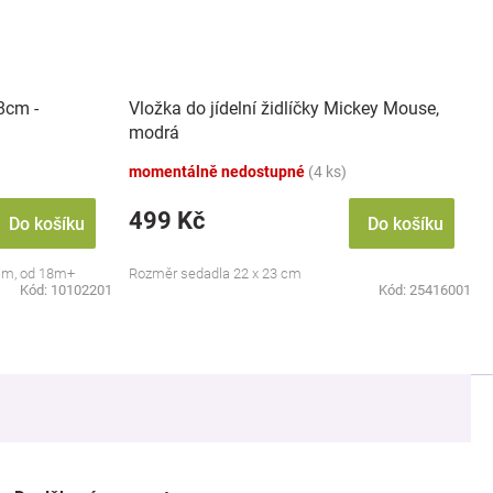
8cm -
Vložka do jídelní židlíčky Mickey Mouse,
modrá
momentálně nedostupné
(4 ks)
499 Kč
Do košíku
Do košíku
8cm, od 18m+
Rozměr sedadla 22 x 23 cm
Kód:
10102201
Kód:
25416001