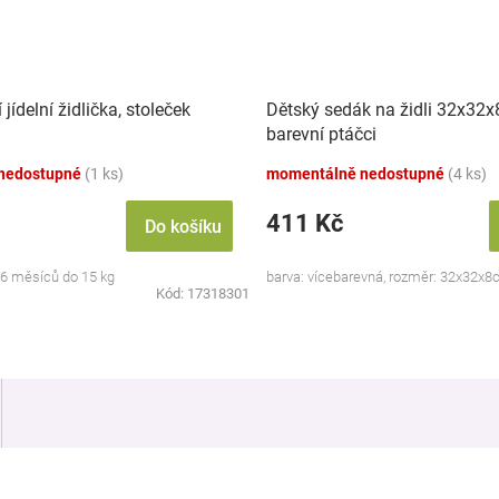
jídelní židlička, stoleček
Dětský sedák na židli 32x32x
barevní ptáčci
nedostupné
(1 ks)
momentálně nedostupné
(4 ks)
411 Kč
Do košíku
 6 měsíců do 15 kg
barva: vícebarevná, rozměr: 32x32x
Kód:
17318301