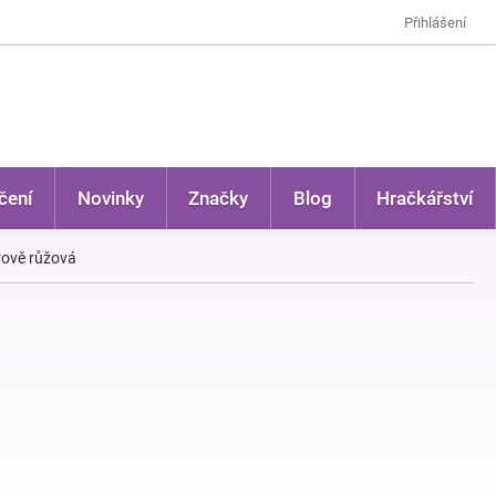
Přihlášení
čení
Novinky
Značky
Blog
Hračkářství
drově růžová