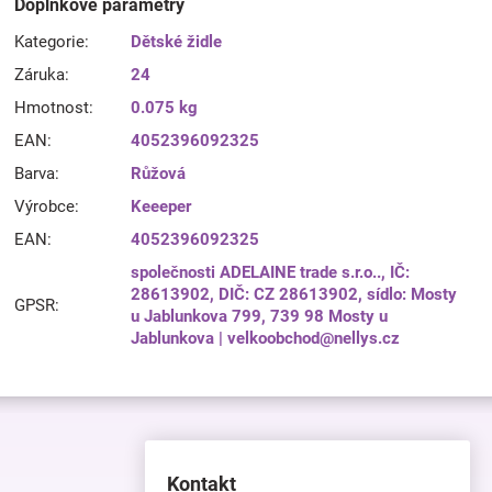
Doplňkové parametry
Kategorie
:
Dětské židle
Záruka
:
24
Hmotnost
:
0.075 kg
EAN
:
4052396092325
Barva
:
Růžová
Výrobce
:
Keeeper
EAN
:
4052396092325
společnosti ADELAINE trade s.r.o.., IČ:
28613902, DIČ: CZ 28613902, sídlo: Mosty
GPSR
:
u Jablunkova 799, 739 98 Mosty u
Jablunkova | velkoobchod@nellys.cz
Kontakt