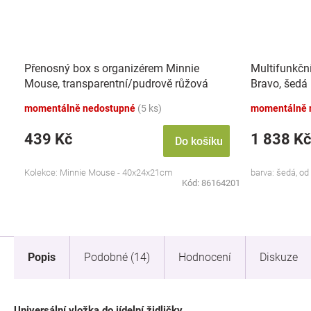
Přenosný box s organizérem Minnie
Multifunkční 
Mouse, transparentní/pudrově růžová
Bravo, šedá
momentálně nedostupné
(5 ks)
momentálně 
439 Kč
1 838 Kč
Do košíku
Kolekce: Minnie Mouse - 40x24x21cm
barva: šedá, od
Kód:
86164201
Popis
Podobné (14)
Hodnocení
Diskuze
Universální vložka do jídelní židličky.