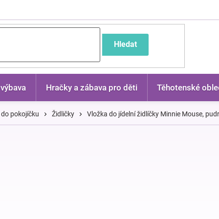
častější dotazy
Hledat
 výbava
Hračky a zábava pro děti
Těhotenské oble
 do pokojíčku
Židličky
Vložka do jídelní židlíčky Minnie Mouse, pu