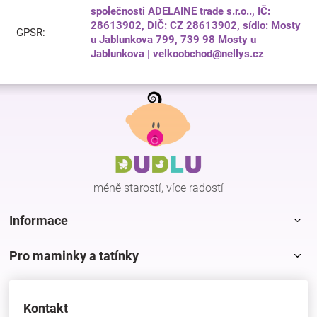
společnosti ADELAINE trade s.r.o.., IČ:
28613902, DIČ: CZ 28613902, sídlo: Mosty
GPSR
:
u Jablunkova 799, 739 98 Mosty u
Jablunkova | velkoobchod@nellys.cz
Z
á
p
a
t
í
méně starostí, více radostí
Informace
Pro maminky a tatínky
Kontakt