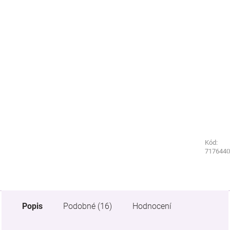
Kód:
Kód:
7176420
7176440
Popis
Podobné (16)
Hodnocení