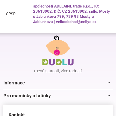
společnosti ADELAINE trade s.r.o.., IČ:
28613902, DIČ: CZ 28613902, sídlo: Mosty
GPSR
:
u Jablunkova 799, 739 98 Mosty u
Jablunkova | velkoobchod@nellys.cz
Z
á
p
a
t
í
méně starostí, více radostí
Informace
Pro maminky a tatínky
Kontakt