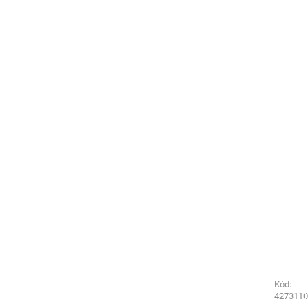
Kód:
Kód:
4853190
4273110