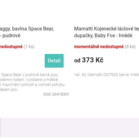
aggy, bavlna Space Bear,
Mamatti Kojenecké láclové te
- pudrové
dupačky, Baby Fox - hnědé
nedostupné
(1 ks)
momentálně nedostupné
(8 ks)
373 Kč
od
Detail
 Space Bear v pudrové barvě jsou
Vel. 62, Mamatti OG7933, barva: hně
dodenní nošení. Vyrobené z měkké
jí maximální pohodlí a volnost pohybu
deální pro...
Kód:
26418301