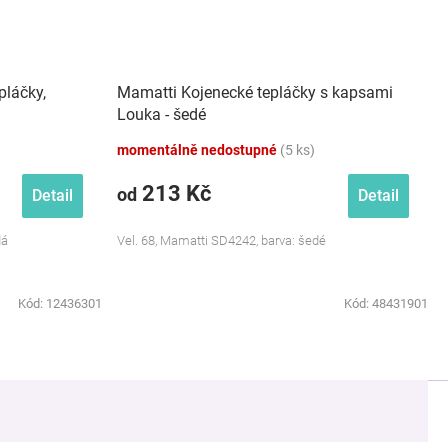
pláčky,
Mamatti Kojenecké tepláčky s kapsami
Louka - šedé
momentálně nedostupné
(5 ks)
213 Kč
od
Detail
Detail
dá
Vel. 68, Mamatti SD4242, barva: šedé
Kód:
12436301
Kód:
48431901