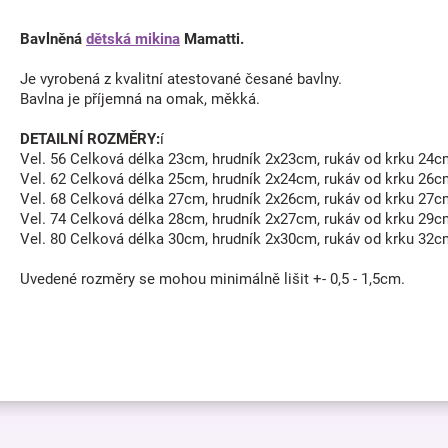
Bavlněná
dětská mikina
Mamatti.
Je vyrobená z kvalitní atestované česané bavlny.
Bavlna je příjemná na omak, měkká.
DETAILNÍ ROZMĚRY:
í
Vel. 56 Celková délka 23cm, hrudník 2x23cm, rukáv od krku 24c
Vel. 62 Celková délka 25cm, hrudník 2x24cm, rukáv od krku 26c
Vel. 68 Celková délka 27cm, hrudník 2x26cm, rukáv od krku 27c
Vel. 74 Celková délka 28cm, hrudník 2x27cm, rukáv od krku 29c
Vel. 80 Celková délka 30cm, hrudník 2x30cm, rukáv od krku 32c
Uvedené rozměry se mohou minimálně lišit +- 0,5 - 1,5cm.
Z
á