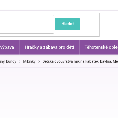
častější dotazy
Hledat
 výbava
Hračky a zábava pro děti
Těhotenské oble
kiny, bundy
Mikinky
Dětská dvouvrstvá mikina,kabátek, bavlna, M