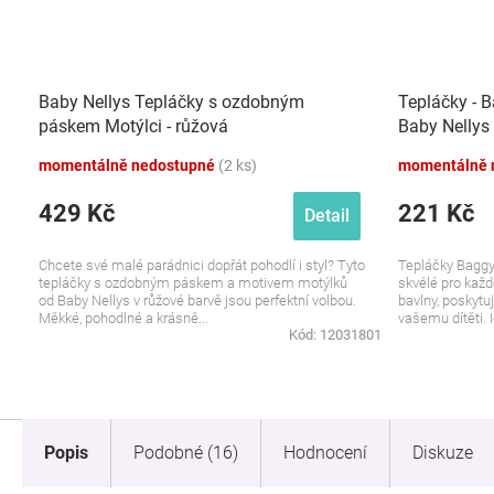
Baby Nellys Tepláčky s ozdobným
Tepláčky - B
páskem Motýlci - růžová
Baby Nellys 
momentálně nedostupné
(2 ks)
momentálně 
429 Kč
221 Kč
Detail
Chcete své malé parádnici dopřát pohodlí i styl? Tyto
Tepláčky Baggy
tepláčky s ozdobným páskem a motivem motýlků
skvélé pro kaž
od Baby Nellys v růžové barvě jsou perfektní volbou.
bavlny, poskytu
Měkké, pohodlné a krásně...
vašemu dítěti. I
Kód:
12031801
Popis
Podobné (16)
Hodnocení
Diskuze