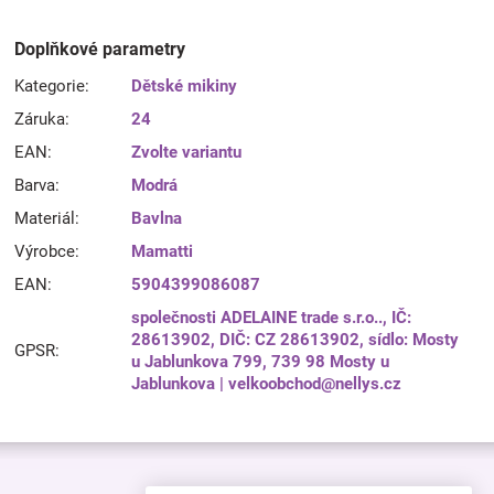
Doplňkové parametry
Kategorie
:
Dětské mikiny
Záruka
:
24
EAN
:
Zvolte variantu
Barva
:
Modrá
Materiál
:
Bavlna
Výrobce
:
Mamatti
EAN
:
5904399086087
společnosti ADELAINE trade s.r.o.., IČ:
28613902, DIČ: CZ 28613902, sídlo: Mosty
GPSR
:
u Jablunkova 799, 739 98 Mosty u
Jablunkova | velkoobchod@nellys.cz