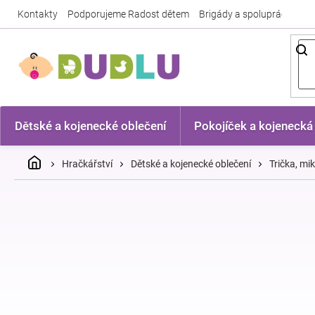
Přejít
Kontakty
Podporujeme Radost dětem
Brigády a spolupráce
Nej
na
obsah
Dětské a kojenecké oblečení
Pokojíček a kojenecká
Domů
Hračkářství
Dětské a kojenecké oblečení
Trička, mi