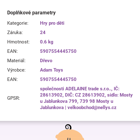
Doplňkové parametry
Kategorie
:
Hry pro děti
Záruka
:
24
Hmotnost
:
0.6 kg
EAN
:
5907554445750
Materiál
:
Dřevo
Výrobce
:
Adam Toys
EAN
:
5907554445750
společnosti ADELAINE trade s.r.o.., IČ:
28613902, DIČ: CZ 28613902, sídlo: Mosty
GPSR
:
u Jablunkova 799, 739 98 Mosty u
Jablunkova | velkoobchod@nellys.cz
Z
á
p