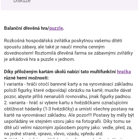
Diskuze
Balanční dřevěná hra/
puzzle
.
Rozkošná hospodářská zvířátka poskytnou vašemu dítěti
spoustu zábavy, ale také je naučí mnoha cenným
dovednostem! Roztomilá dřevěná farma se zábavnými zvířátky
je arkádová hra a puzzle v jednom.
Díky přiloženým kartám úkolů nabízí tato multifunkční
hračka
různé herní možnosti:
I varianta - hráči otočí barevné karty a na vyrovnávací základnu
položí figurky, které odpovídají obrázku na kartě; musíte dávat
pozor, abyste příliš nenarušili rovnováhu, jinak figurky padnou.
2. varianta - hráč si vybere kartu s hvězdičkami označujícími
obtížnost hádanky (1-3 hvězdičky) a umístí všechny postavy na
kartě na vyrovnávací základnu. Ale pozor!!! Postavy by měly být
uspořádány ve stejném vzoru jako na fotografii. Díky tomu se
dítě učí velmi názorným způsobem pojmy jako: vedle, před, za,
na jedné straně, vpravo, vlevo, vzadu, vpředu atd.