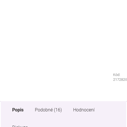
Kód:
Kód:
9476960
2172820
Popis
Podobné (16)
Hodnocení