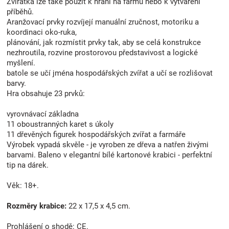
Zvířátka lze také použít k hraní na farmu nebo k vytváření
příběhů.
Aranžovací prvky rozvíjejí manuální zručnost, motoriku a
koordinaci oko-ruka,
plánování, jak rozmístit prvky tak, aby se celá konstrukce
nezhroutila, rozvine prostorovou představivost a logické
myšlení.
batole se učí jména hospodářských zvířat a učí se rozlišovat
barvy.
Hra obsahuje 23 prvků:
vyrovnávací základna
11 oboustranných karet s úkoly
11 dřevěných figurek hospodářských zvířat a farmáře
Výrobek vypadá skvěle - je vyroben ze dřeva a natřen živými
barvami. Baleno v elegantní bílé kartonové krabici - perfektní
tip na dárek.
Věk: 18+.
Rozměry krabice:
22 x 17,5 x 4,5 cm.
Prohlášení o shodě: CE.