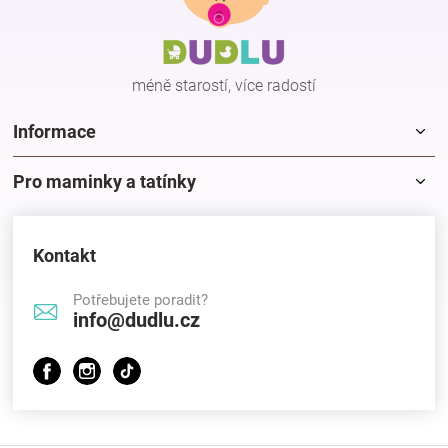
a
t
í
méně starostí, více radostí
Informace
Pro maminky a tatínky
Kontakt
Potřebujete poradit?
info@dudlu.cz