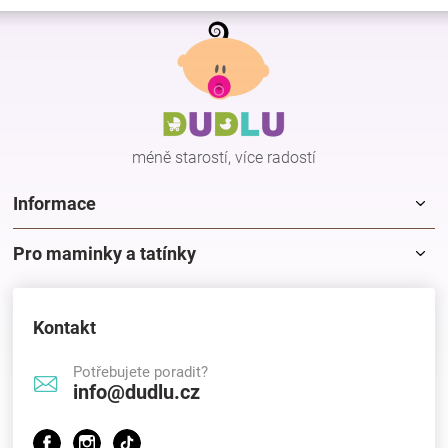
Z
á
p
a
t
í
méně starostí, více radostí
Informace
Pro maminky a tatínky
Kontakt
Potřebujete poradit?
info@dudlu.cz