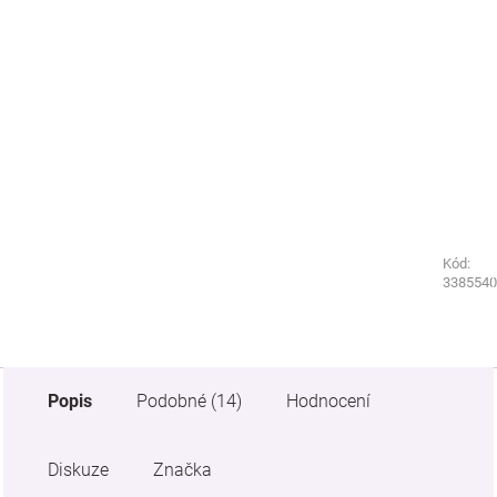
Kód:
Kód:
9257950
3385540
Popis
Podobné (14)
Hodnocení
Diskuze
Značka