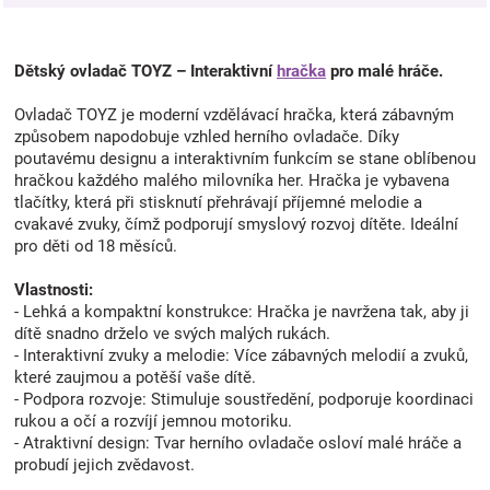
Dětský ovladač TOYZ – Interaktivní
hračka
pro malé hráče.
Ovladač TOYZ je moderní vzdělávací hračka, která zábavným
způsobem napodobuje vzhled herního ovladače. Díky
poutavému designu a interaktivním funkcím se stane oblíbenou
hračkou každého malého milovníka her. Hračka je vybavena
tlačítky, která při stisknutí přehrávají příjemné melodie a
cvakavé zvuky, čímž podporují smyslový rozvoj dítěte. Ideální
pro děti od 18 měsíců.
Vlastnosti:
- Lehká a kompaktní konstrukce: Hračka je navržena tak, aby ji
dítě snadno drželo ve svých malých rukách.
- Interaktivní zvuky a melodie: Více zábavných melodií a zvuků,
které zaujmou a potěší vaše dítě.
- Podpora rozvoje: Stimuluje soustředění, podporuje koordinaci
rukou a očí a rozvíjí jemnou motoriku.
- Atraktivní design: Tvar herního ovladače osloví malé hráče a
probudí jejich zvědavost.