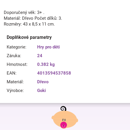
Doporučený věk: 3+ .
Materiál: Dřevo Počet dílků: 3.
Rozměry: 43 x 8,5 x 11 cm.
Doplňkové parametry
Kategorie
:
Hry pro děti
Záruka
:
24
Hmotnost
:
0.382 kg
EAN
:
4013594537858
Materiál
:
Dřevo
Výrobce
:
Goki
Z
á
p
a