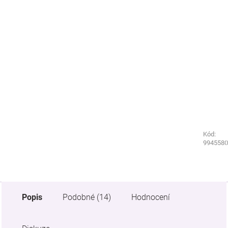
Kód:
Kód:
2004480
9945580
Popis
Podobné (14)
Hodnocení