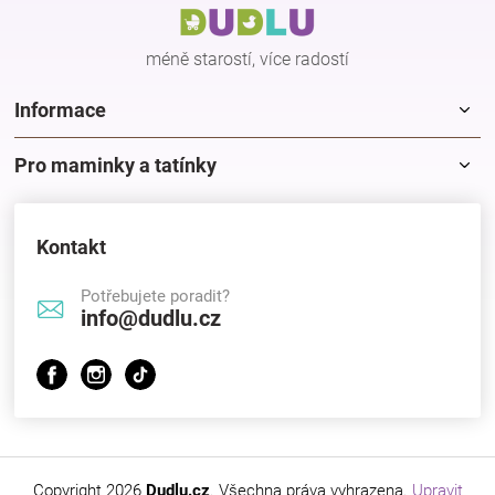
t
í
méně starostí, více radostí
Informace
Pro maminky a tatínky
Kontakt
Potřebujete poradit?
info@dudlu.cz
Copyright 2026
Dudlu.cz
. Všechna práva vyhrazena.
Upravit