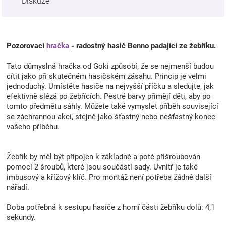
Diskuze
Pozorovací
hračka
- radostný hasič Benno padající ze žebříku.
Tato důmyslná hračka od Goki způsobí, že se nejmenší budou
cítit jako při skutečném hasičském zásahu. Princip je velmi
jednoduchý. Umístěte hasiče na nejvyšší příčku a sledujte, jak
efektivně slézá po žebřících. Pestré barvy přimějí děti, aby po
tomto předmětu sáhly. Můžete také vymyslet příběh související
se záchrannou akcí, stejně jako šťastný nebo nešťastný konec
vašeho příběhu.
Žebřík by měl být připojen k základně a poté přišroubován
pomocí 2 šroubů, které jsou součástí sady. Uvnitř je také
imbusový a křížový klíč. Pro montáž není potřeba žádné další
nářadí.
Doba potřebná k sestupu hasiče z horní části žebříku dolů: 4,1
sekundy.