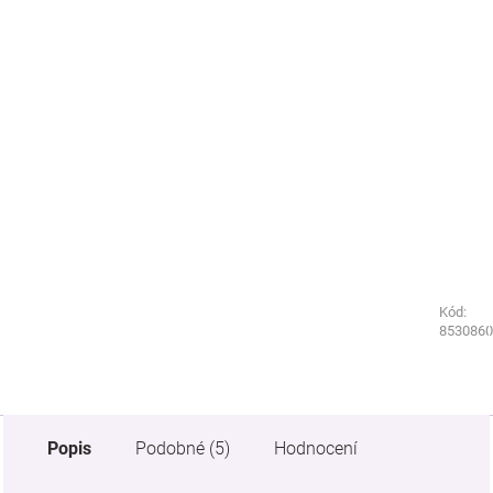
Kód:
Kód:
8491400
8530860
Popis
Podobné (5)
Hodnocení