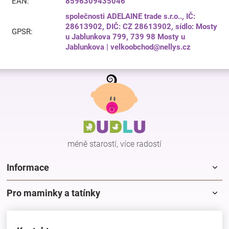
EAN
:
8596309435046
společnosti ADELAINE trade s.r.o.., IČ:
28613902, DIČ: CZ 28613902, sídlo: Mosty
GPSR
:
u Jablunkova 799, 739 98 Mosty u
Jablunkova | velkoobchod@nellys.cz
Z
á
p
a
t
í
méně starostí, více radostí
Informace
Pro maminky a tatínky