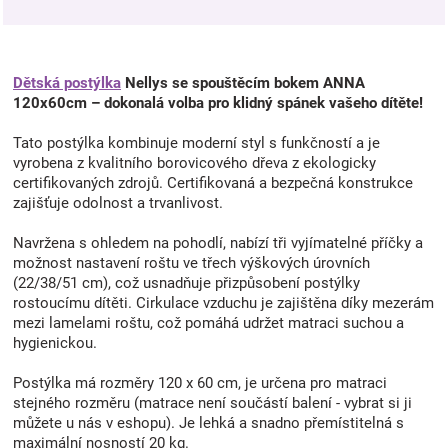
Dětská postýlka
Nellys se spouštěcím bokem ANNA
120x60cm – dokonalá volba pro klidný spánek vašeho dítěte!
Tato postýlka kombinuje moderní styl s funkčností a je
vyrobena z kvalitního borovicového dřeva z ekologicky
certifikovaných zdrojů. Certifikovaná a bezpečná konstrukce
zajišťuje odolnost a trvanlivost.
Navržena s ohledem na pohodlí, nabízí tři vyjímatelné příčky a
možnost nastavení roštu ve třech výškových úrovních
(22/38/51 cm), což usnadňuje přizpůsobení postýlky
rostoucímu dítěti. Cirkulace vzduchu je zajištěna díky mezerám
mezi lamelami roštu, což pomáhá udržet matraci suchou a
hygienickou.
Postýlka má rozměry 120 x 60 cm, je určena pro matraci
stejného rozměru (matrace není součástí balení - vybrat si ji
můžete u nás v eshopu). Je lehká a snadno přemístitelná s
maximální nosností 20 kg.