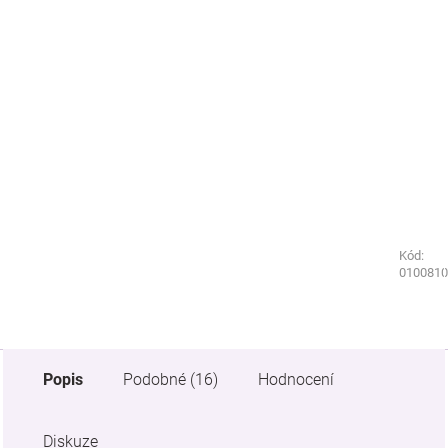
Kód:
Kód:
1250000
0100810
Popis
Podobné (16)
Hodnocení
Diskuze