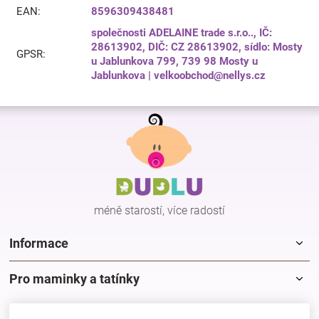
EAN
:
8596309438481
společnosti ADELAINE trade s.r.o.., IČ:
28613902, DIČ: CZ 28613902, sídlo: Mosty
GPSR
:
u Jablunkova 799, 739 98 Mosty u
Jablunkova | velkoobchod@nellys.cz
Z
á
p
a
t
í
méně starostí, více radostí
Informace
Pro maminky a tatínky