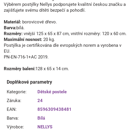
Výběrem postýlky Nellys podporujete kvalitní českou značku a
zajišťujete svému dítěti bezpečí a pohodlí.
Materiál:
borovicové dřevo.
Barva:
bílá.
Rozměry:
vnější 125 x 65 x 87 cm, vnitřní rozměry: 120 x 60 cm.
Maximální nosnost:
20 kg.
Postýlka je certifikována dle evropských norem a vyrobena v
EU.
PN-EN-716-1+AC 2019.
Rozměry balení:
128 x 65 x 14 cm.
Doplňkové parametry
Kategorie
:
Dětské postele
Záruka
:
24
EAN
:
8596309438481
Barva
:
Bílá
Výrobce
:
NELLYS