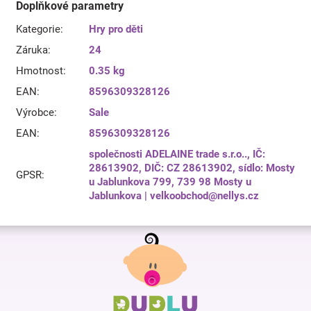
Doplňkové parametry
Kategorie
:
Hry pro děti
Záruka
:
24
Hmotnost
:
0.35 kg
EAN
:
8596309328126
Výrobce
:
Sale
EAN
:
8596309328126
společnosti ADELAINE trade s.r.o.., IČ:
28613902, DIČ: CZ 28613902, sídlo: Mosty
GPSR
:
u Jablunkova 799, 739 98 Mosty u
Jablunkova | velkoobchod@nellys.cz
Z
á
p
a
t
í