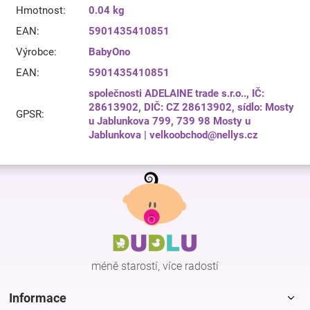
Hmotnost
:
0.04 kg
EAN
:
5901435410851
Výrobce
:
BabyOno
EAN
:
5901435410851
společnosti ADELAINE trade s.r.o.., IČ:
28613902, DIČ: CZ 28613902, sídlo: Mosty
GPSR
:
u Jablunkova 799, 739 98 Mosty u
Jablunkova | velkoobchod@nellys.cz
Z
á
p
a
t
í
méně starostí, více radostí
Informace