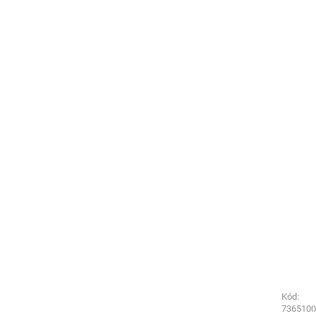
Kód:
Kód:
3561760
7365100