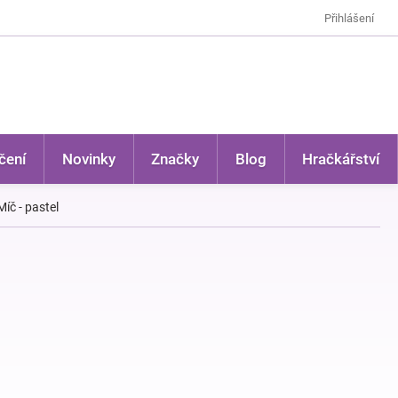
Přihlášení
čení
Novinky
Značky
Blog
Hračkářství
íč - pastel