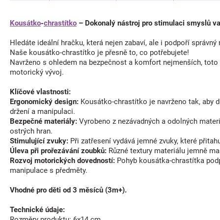
Kousátko
-
chrastítko
– Dokonalý nástroj pro stimulaci smyslů va
Hledáte ideální hračku, která nejen zabaví, ale i podpoří správn
Naše kousátko-chrastítko je přesně to, co potřebujete!
Navrženo s ohledem na bezpečnost a komfort nejmenších, toto k
motorický vývoj.
Klíčové vlastnosti:
Ergonomický design:
Kousátko-chrastítko je navrženo tak, aby 
držení a manipulaci.
Bezpečné materiály:
Vyrobeno z nezávadných a odolných materiá
ostrých hran.
Stimulující zvuky:
Při zatřesení vydává jemné zvuky, které přitah
Úleva při prořezávání zoubků:
Různé textury materiálu jemně mas
Rozvoj motorických dovedností:
Pohyb kousátka-chrastítka podp
manipulace s předměty.
Vhodné pro děti od 3 měsíců (3m+).
Technické údaje:
Rozměry produktu: 6x14 cm.