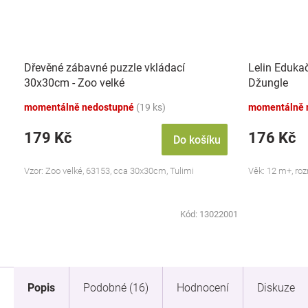
Dřevěné zábavné puzzle vkládací
Lelin Edukač
30x30cm - Zoo velké
Džungle
momentálně nedostupné
(19 ks)
momentálně 
179 Kč
176 Kč
Do košíku
Vzor: Zoo velké, 63153, cca 30x30cm, Tulimi
Věk: 12 m+, roz
Kód:
13022001
Popis
Podobné (16)
Hodnocení
Diskuze