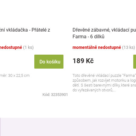
ní vkládačka - Přátelé z
Dřevěné zábavné, vkládací puz
Farma - 6 dílků
nedostupné
(1 ks)
momentálně nedostupné
(13 ks)
189 Kč
Do košíku
měr: 30 x 22,5 cm
Toto dřevěné vkládací puzzle “Farma”
způsobem, jak rozvíjet motoriku a lo
dětí. S šesti barevnými dílky, které 
do vyřezávaných otvorů,...
Kód:
32353901