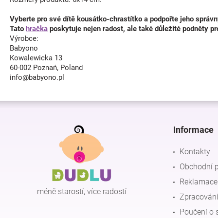
Vyberte pro své dítě kousátko-chrastítko a podpořte jeho správn
Tato
hračka
poskytuje nejen radost, ale také důležité podněty p
Výrobce:
Babyono
Kowalewicka 13
60-002 Poznań, Poland
info@babyono.pl
Z
á
p
Informace
a
t
Kontakty
í
Obchodní 
Reklamace 
méně starostí, více radostí
Zpracování
Poučení o 