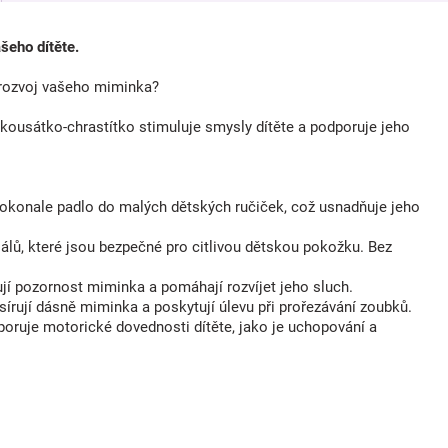
šeho dítěte.
ý rozvoj vašeho miminka?
ousátko-chrastítko stimuluje smysly dítěte a podporuje jeho
dokonale padlo do malých dětských ručiček, což usnadňuje jeho
lů, které jsou bezpečné pro citlivou dětskou pokožku. Bez
ují pozornost miminka a pomáhají rozvíjet jeho sluch.
írují dásně miminka a poskytují úlevu při prořezávání zoubků.
oruje motorické dovednosti dítěte, jako je uchopování a