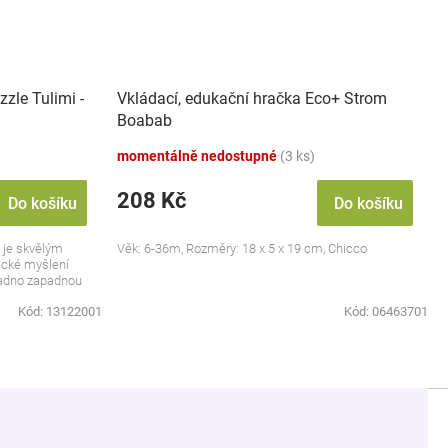
zle Tulimi -
Vkládací, edukační hračka Eco+ Strom
Boabab
momentálně nedostupné
(3 ks)
208 Kč
Do košíku
Do košíku
 je skvělým
Věk: 6-36m, Rozměry: 18 x 5 x 19 cm, Chicco
gické myšlení
snadno zapadnou
Kód:
13122001
Kód:
06463701