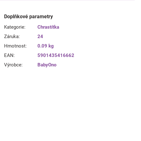
Doplňkové parametry
Kategorie
:
Chrastítka
Záruka
:
24
Hmotnost
:
0.09 kg
EAN
:
5901435416662
Výrobce
:
BabyOno