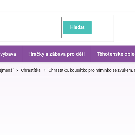
častější dotazy
Hledat
 výbava
Hračky a zábava pro děti
Těhotenské oble
ejmenší
Chrastítka
Chrastítko, kousátko pro miminko se zvukem, M