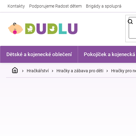
Přejít
Kontakty
Podporujeme Radost dětem
Brigády a spolupráce
Nej
na
obsah
Dětské a kojenecké oblečení
Pokojíček a kojenecká
Domů
Hračkářství
Hračky a zábava pro děti
Hračky pro n