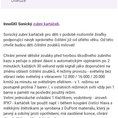
Diskuze
InnoGIO Sonický
zubní kartáček
.
Sonický zubní kartáček pro děti v podobě roztomilé žirafky
podporující návyk správného čištění již od útlého věku. Od této
chvíle budou děti čištění zoubků milovat!
Chrání jemné dětské zoubky před tvorbou škodlivého zubního
kazu a pečuje o zdraví dásní s automatickým vypínáním po 2
minutách, každých 30 sekund vydá signál jako doporučení na
změnu oblasti čištění zoubků, 4 režimy provozu - světelný bez
vibrací nebo světelný s vibracemi 12.000 / 16.000 / 20.000
kmitů za minutu se světelným efektem - v 1. režimu se
postupně prolíná 7 barev /, v ostatních režimech svítí vždy jen 1
barva s pamětí na poslední použitý režim.
Velmi jednoduché ovládání 1 tlačítkem, vodotěsný - úroveň
IPX7 - kartáček lze použít např. i během koupání čistící hlava s
měkkými štětinkami je vyrobena z DuPont materiálu, který je
pevný a odolný proti opotřebení, má zaoblené konce, chrání