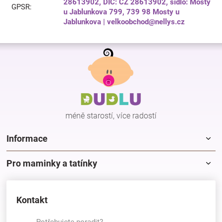
28613902, DIČ: CZ 28613902, sídlo: Mosty
GPSR
:
u Jablunkova 799, 739 98 Mosty u
Jablunkova | velkoobchod@nellys.cz
Z
á
p
a
t
í
méně starostí, více radostí
Informace
Pro maminky a tatínky
Kontakt
Potřebujete poradit?