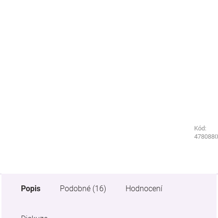
Kód:
Kód:
4770290
4780880
Popis
Podobné (16)
Hodnocení