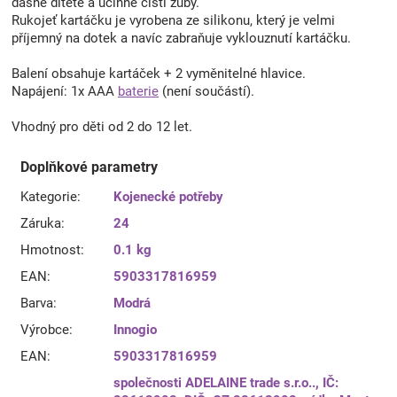
dásně dítěte a účinně čistí zuby.
Rukojeť kartáčku je vyrobena ze silikonu, který je velmi
příjemný na dotek a navíc zabraňuje vyklouznutí kartáčku.
Balení obsahuje kartáček + 2 vyměnitelné hlavice.
Napájení: 1x AAA
baterie
(není součástí).
Vhodný pro děti od 2 do 12 let.
Doplňkové parametry
Kategorie
:
Kojenecké potřeby
Záruka
:
24
Hmotnost
:
0.1 kg
EAN
:
5903317816959
Barva
:
Modrá
Výrobce
:
Innogio
EAN
:
5903317816959
společnosti ADELAINE trade s.r.o.., IČ: