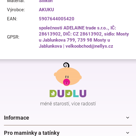
Materiál
:
Silikon
Výrobce
:
AKUKU
EAN
:
5907644005420
společnosti ADELAINE trade s.r.o.., IČ:
28613902, DIČ: CZ 28613902, sídlo: Mosty
GPSR
:
u Jablunkova 799, 739 98 Mosty u
Jablunkova | velkoobchod@nellys.cz
Z
á
p
a
t
í
méně starostí, více radostí
Informace
Pro maminky a tatínky