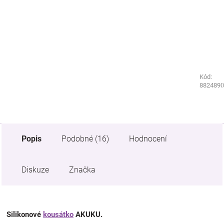
Kód:
Kód:
4770290
8824890
Popis
Podobné (16)
Hodnocení
Diskuze
Značka
Silikonové
kousátko
AKUKU.