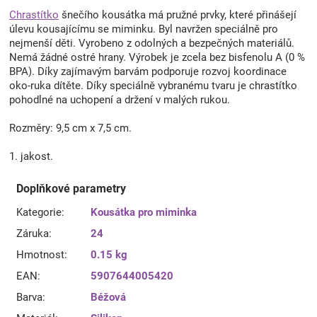
Chrastítko
šnečího kousátka má pružné prvky, které přinášejí
úlevu kousajícímu se miminku. Byl navržen speciálně pro
nejmenší děti. Vyrobeno z odolných a bezpečných materiálů.
Nemá žádné ostré hrany. Výrobek je zcela bez bisfenolu A (0 %
BPA). Díky zajímavým barvám podporuje rozvoj koordinace
oko-ruka dítěte. Díky speciálně vybranému tvaru je chrastítko
pohodlné na uchopení a držení v malých rukou.
Rozměry: 9,5 cm x 7,5 cm.
1. jakost.
Doplňkové parametry
Kategorie
:
Kousátka pro miminka
Záruka
:
24
Hmotnost
:
0.15 kg
EAN
:
5907644005420
Barva
:
Béžová