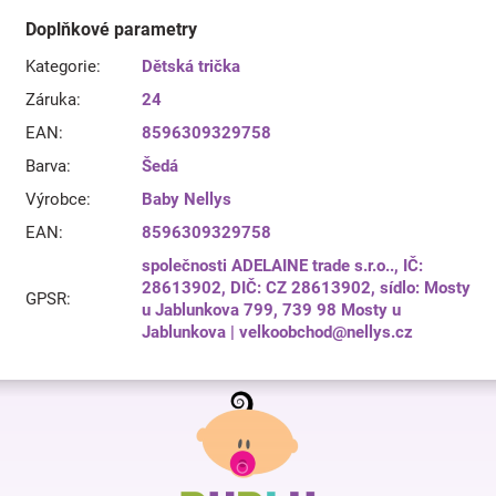
Doplňkové parametry
Kategorie
:
Dětská trička
Záruka
:
24
EAN
:
8596309329758
Barva
:
Šedá
Výrobce
:
Baby Nellys
EAN
:
8596309329758
společnosti ADELAINE trade s.r.o.., IČ:
28613902, DIČ: CZ 28613902, sídlo: Mosty
GPSR
:
u Jablunkova 799, 739 98 Mosty u
Jablunkova | velkoobchod@nellys.cz
Z
á
p
a
t