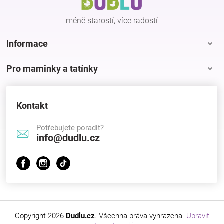
í
méně starostí, více radostí
Informace
Pro maminky a tatínky
Kontakt
Potřebujete poradit?
info@dudlu.cz
Copyright 2026
Dudlu.cz
. Všechna práva vyhrazena.
Upravit