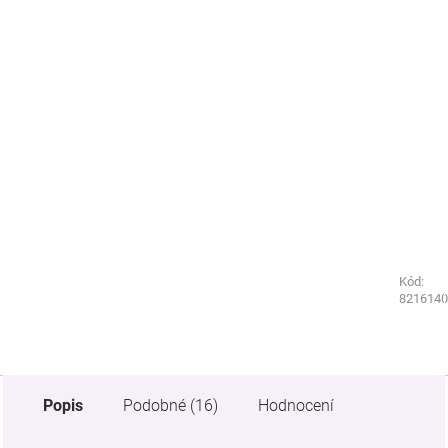
Kód:
Kód:
7176850
8216140
Popis
Podobné (16)
Hodnocení