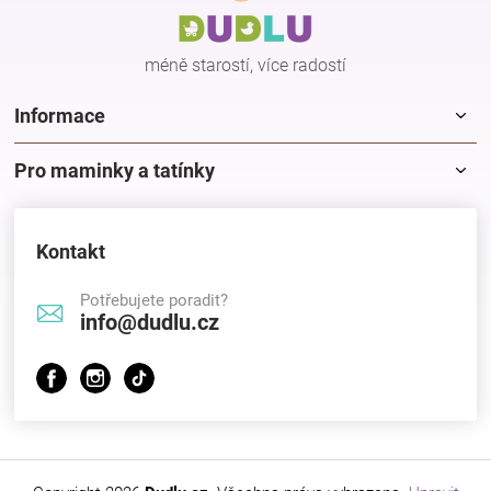
t
í
méně starostí, více radostí
Informace
Pro maminky a tatínky
Kontakt
Potřebujete poradit?
info@dudlu.cz