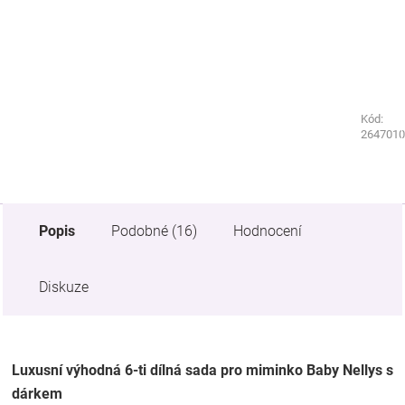
Kód:
Kód:
3518300
2647010
Popis
Podobné (16)
Hodnocení
Diskuze
Luxusní výhodná 6-ti dílná sada pro miminko Baby Nellys s
dárkem