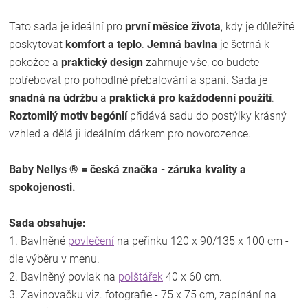
Tato sada je ideální pro
první měsíce života
, kdy je důležité
poskytovat
komfort a teplo
.
Jemná bavlna
je šetrná k
pokožce a
praktický design
zahrnuje vše, co budete
potřebovat pro pohodlné přebalování a spaní. Sada je
snadná na údržbu
a
praktická pro každodenní použití
.
Roztomilý motiv begónií
přidává sadu do postýlky krásný
vzhled a dělá ji ideálním dárkem pro novorozence.
Baby Nellys ® = česká značka - záruka kvality a
spokojenosti.
Sada obsahuje:
1. Bavlněné
povlečení
na peřinku 120 x 90/135 x 100 cm -
dle výběru v menu.
2. Bavlněný povlak na
polštářek
40 x 60 cm.
3. Zavinovačku viz. fotografie - 75 x 75 cm, zapínání na