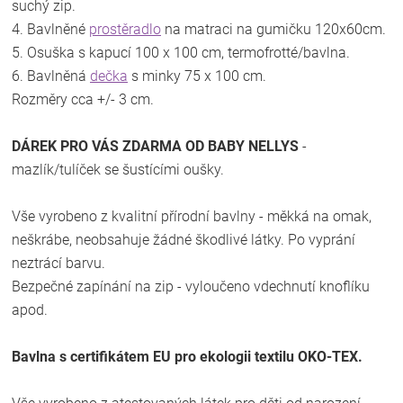
suchý zip.
4. Bavlněné
prostěradlo
na matraci na gumičku 120x60cm.
5. Osuška s kapucí 100 x 100 cm, termofrotté/bavlna.
6. Bavlněná
dečka
s minky 75 x 100 cm.
Rozměry cca +/- 3 cm.
DÁREK PRO VÁS ZDARMA OD BABY NELLYS
-
mazlík/tulíček se šustícími oušky.
Vše vyrobeno z kvalitní přírodní bavlny - měkká na omak,
neškrábe, neobsahuje žádné škodlivé látky. Po vyprání
neztrácí barvu.
Bezpečné zapínání na zip - vyloučeno vdechnutí knoflíku
apod.
Bavlna s certifikátem EU pro ekologii textilu OKO-TEX.