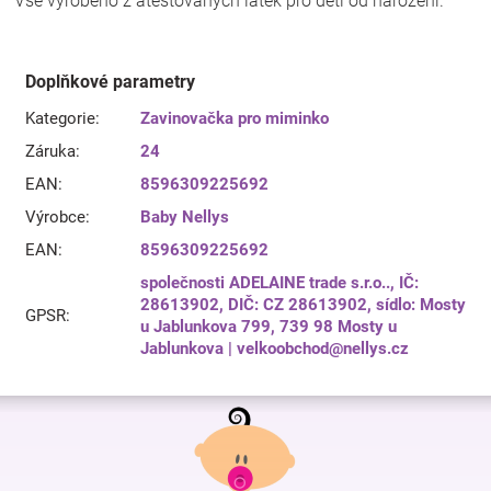
Vše vyrobeno z atestovaných látek pro děti od narození.
Doplňkové parametry
Kategorie
:
Zavinovačka pro miminko
Záruka
:
24
EAN
:
8596309225692
Výrobce
:
Baby Nellys
EAN
:
8596309225692
společnosti ADELAINE trade s.r.o.., IČ:
28613902, DIČ: CZ 28613902, sídlo: Mosty
GPSR
:
u Jablunkova 799, 739 98 Mosty u
Jablunkova | velkoobchod@nellys.cz
Z
á
p
a