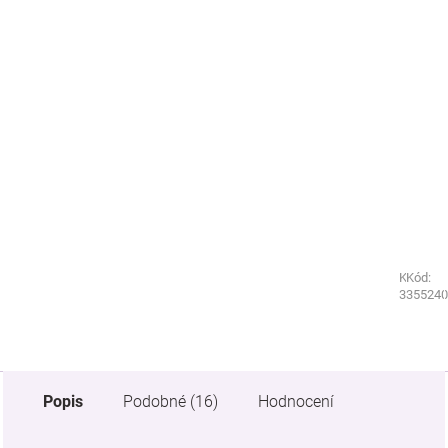
Kód:
Kód:
3607790
355240
Popis
Podobné (16)
Hodnocení