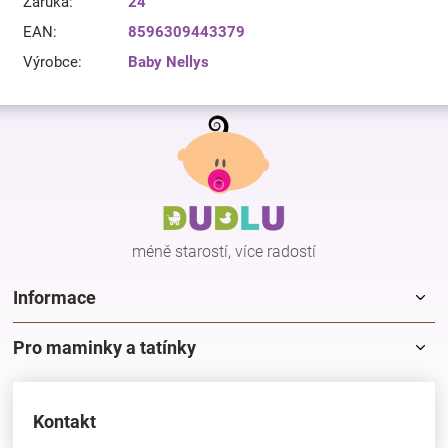
Záruka
:
24
EAN
:
8596309443379
Výrobce
:
Baby Nellys
Z
á
p
a
t
í
méně starostí, více radostí
Informace
Pro maminky a tatínky
Kontakt