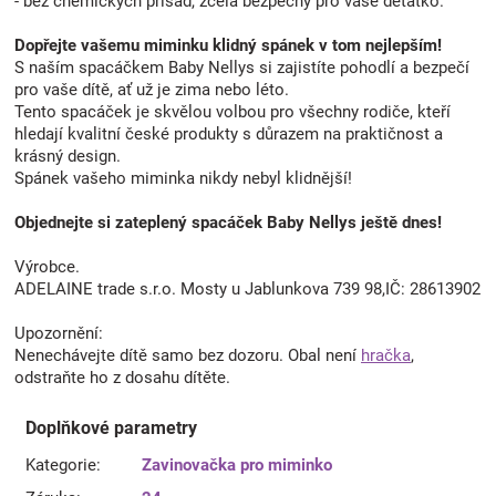
- bez chemických přísad, zcela bezpečný pro vaše děťátko.
Dopřejte vašemu miminku klidný spánek v tom nejlepším!
S naším spacáčkem Baby Nellys si zajistíte pohodlí a bezpečí
pro vaše dítě, ať už je zima nebo léto.
Tento spacáček je skvělou volbou pro všechny rodiče, kteří
hledají kvalitní české produkty s důrazem na praktičnost a
krásný design.
Spánek vašeho miminka nikdy nebyl klidnější!
Objednejte si zateplený spacáček Baby Nellys ještě dnes!
Výrobce.
ADELAINE trade s.r.o. Mosty u Jablunkova 739 98,IČ: 28613902
Upozornění:
Nenechávejte dítě samo bez dozoru. Obal není
hračka
,
odstraňte ho z dosahu dítěte.
Doplňkové parametry
Kategorie
:
Zavinovačka pro miminko