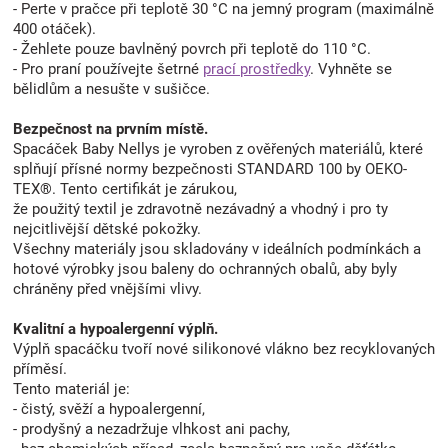
- Perte v pračce při teplotě 30 °C na jemný program (maximálně
400 otáček).
- Žehlete pouze bavlněný povrch při teplotě do 110 °C.
- Pro praní používejte šetrné
prací prostředky
. Vyhněte se
bělidlům a nesušte v sušičce.
Bezpečnost na prvním místě.
Spacáček Baby Nellys je vyroben z ověřených materiálů, které
splňují přísné normy bezpečnosti STANDARD 100 by OEKO-
TEX®. Tento certifikát je zárukou,
že použitý textil je zdravotně nezávadný a vhodný i pro ty
nejcitlivější dětské pokožky.
Všechny materiály jsou skladovány v ideálních podmínkách a
hotové výrobky jsou baleny do ochranných obalů, aby byly
chráněny před vnějšími vlivy.
Kvalitní a hypoalergenní výplň.
Výplň spacáčku tvoří nové silikonové vlákno bez recyklovaných
příměsí.
Tento materiál je:
- čistý, svěží a hypoalergenní,
- prodyšný a nezadržuje vlhkost ani pachy,