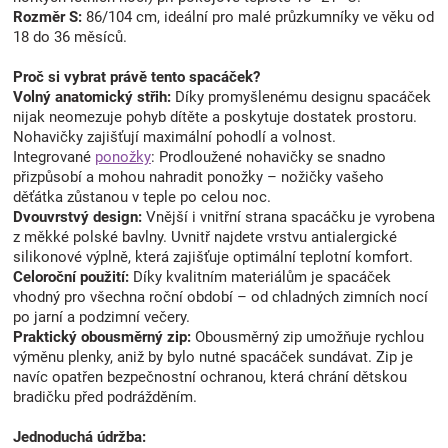
Rozměr S:
86/104 cm, ideální pro malé průzkumníky ve věku od
18 do 36 měsíců.
Proč si vybrat právě tento spacáček?
Volný anatomický střih:
Díky promyšlenému designu spacáček
nijak neomezuje pohyb dítěte a poskytuje dostatek prostoru.
Nohavičky zajišťují maximální pohodlí a volnost.
Integrované
ponožky
: Prodloužené nohavičky se snadno
přizpůsobí a mohou nahradit ponožky – nožičky vašeho
děťátka zůstanou v teple po celou noc.
Dvouvrstvý design:
Vnější i vnitřní strana spacáčku je vyrobena
z měkké polské bavlny. Uvnitř najdete vrstvu antialergické
silikonové výplně, která zajišťuje optimální teplotní komfort.
Celoroční použití:
Díky kvalitním materiálům je spacáček
vhodný pro všechna roční období – od chladných zimních nocí
po jarní a podzimní večery.
Praktický obousměrný zip:
Obousměrný zip umožňuje rychlou
výměnu plenky, aniž by bylo nutné spacáček sundávat. Zip je
navíc opatřen bezpečnostní ochranou, která chrání dětskou
bradičku před podrážděním.
Jednoduchá údržba: