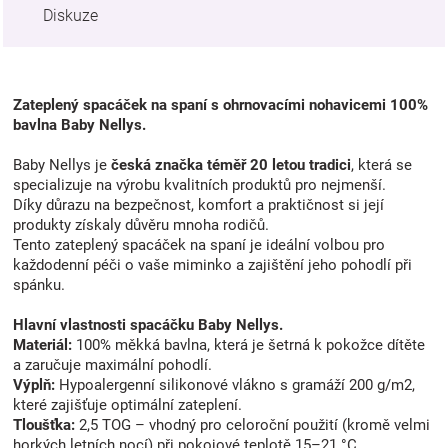
Diskuze
Zateplený spacáček na spaní s ohrnovacími nohavicemi 100%
bavlna Baby Nellys.
Baby Nellys je
česká značka téměř 20 letou tradici
, která se
specializuje na výrobu kvalitních produktů pro nejmenší.
Díky důrazu na bezpečnost, komfort a praktičnost si její
produkty získaly důvěru mnoha rodičů.
Tento zateplený spacáček na spaní je ideální volbou pro
každodenní péči o vaše miminko a zajištění jeho pohodlí při
spánku.
Hlavní vlastnosti spacáčku Baby Nellys.
Materiál:
100% měkká bavlna, která je šetrná k pokožce dítěte
a zaručuje maximální pohodlí.
Výplň:
Hypoalergenní silikonové vlákno s gramáží 200 g/m2,
které zajišťuje optimální zateplení.
Tloušťka:
2,5 TOG – vhodný pro celoroční použití (kromě velmi
horkých letních nocí) při pokojové teplotě 15–21 °C.